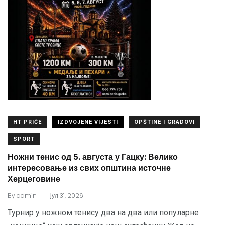
HT PRIČE
IZDVOJENE VIJESTI
OPŠTINE I GRADOVI
SPORT
Ножни тенис од 5. августа у Гацку: Велико
интересовање из свих општина источне
Херцеговине
.
By
admin
јул 31, 2026
Турнир у ножном тенису два на два или популарне