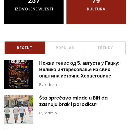
257
79
IZDVOJENE VIJESTI
KULTURA
RECENT
POPULAR
TRENDY
Ножни тенис од 5. августа у Гацку:
Велико интересовање из свих
општина источне Херцеговине
By
admin
Šta sprečava mlade u BiH da
zasnuju brak i porodicu?
By
admin