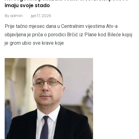
imaju svoje stado
.
By
admin
јул 17, 2026
Prije tačno mjesec dana u Centralnim vijestima Atv-a
objavljena je priča o porodici Brčić iz Plane kod Bileće kojoj
je grom ubio sve krave koje