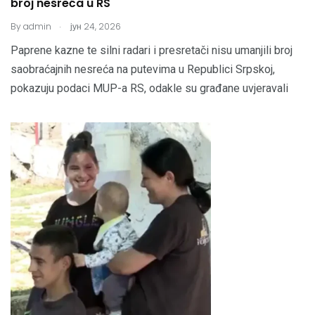
broj nesreća u RS
.
By
admin
јун 24, 2026
Paprene kazne te silni radari i presretači nisu umanjili broj
saobraćajnih nesreća na putevima u Republici Srpskoj,
pokazuju podaci MUP-a RS, odakle su građane uvjeravali