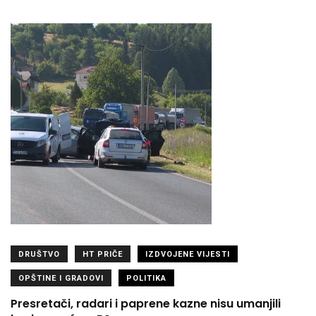
DRUŠTVO
HT PRIČE
IZDVOJENE VIJESTI
OPŠTINE I GRADOVI
POLITIKA
Presretači, radari i paprene kazne nisu umanjili