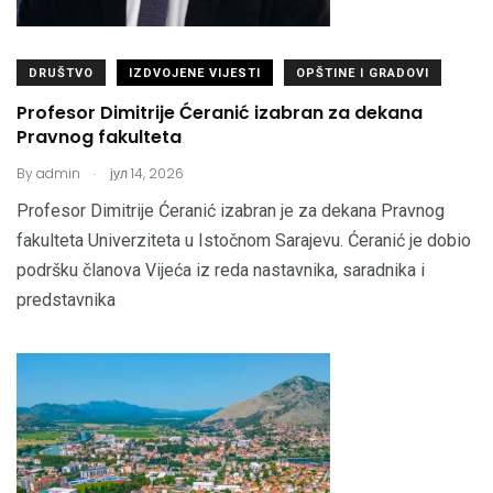
DRUŠTVO
IZDVOJENE VIJESTI
OPŠTINE I GRADOVI
Profesor Dimitrije Ćeranić izabran za dekana
Pravnog fakulteta
.
By
admin
јул 14, 2026
Profesor Dimitrije Ćeranić izabran je za dekana Pravnog
fakulteta Univerziteta u Istočnom Sarajevu. Ćeranić je dobio
podršku članova Vijeća iz reda nastavnika, saradnika i
predstavnika