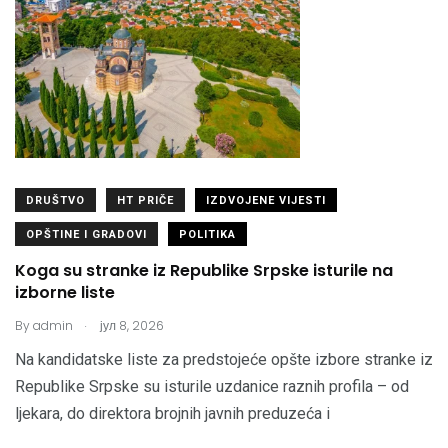
DRUŠTVO
HT PRIČE
IZDVOJENE VIJESTI
OPŠTINE I GRADOVI
POLITIKA
Koga su stranke iz Republike Srpske isturile na
izborne liste
.
By
admin
јул 8, 2026
Na kandidatske liste za predstojeće opšte izbore stranke iz
Republike Srpske su isturile uzdanice raznih profila – od
ljekara, do direktora brojnih javnih preduzeća i