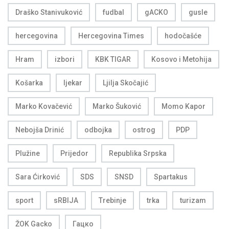
Draško Stanivuković
fudbal
gACKO
gusle
hercegovina
Hercegovina Times
hodočašće
Hram
izbori
KBK TIGAR
Kosovo i Metohija
Košarka
ljekar
Ljilja Skočajić
Marko Kovačević
Marko Šuković
Momo Kapor
Nebojša Drinić
odbojka
ostrog
PDP
Plužine
Prijedor
Republika Srpska
Sara Ćirković
SDS
SNSD
Spartakus
sport
sRBIJA
Trebinje
trka
turizam
ŽOK Gacko
Гацко