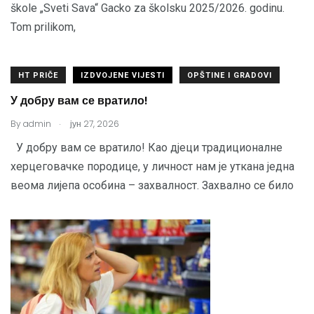
škole „Sveti Sava“ Gacko za školsku 2025/2026. godinu.
Tom prilikom,
HT PRIČE
IZDVOJENE VIJESTI
OPŠTINE I GRADOVI
У добру вам се вратило!
.
By
admin
јун 27, 2026
У добру вам се вратило! Као дјеци традиционалне
херцеговачке породице, у личност нам је уткана једна
веома лијепа особина – захвалност. Захвално се било