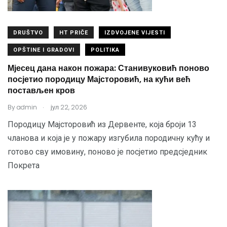
DRUŠTVO
HT PRIČE
IZDVOJENE VIJESTI
OPŠTINE I GRADOVI
POLITIKA
Мјесец дана након пожара: Станивуковић поново
посјетио породицу Мајсторовић, на кући већ
постављен кров
.
By
admin
јул 22, 2026
Породицу Мајсторовић из Дервенте, која броји 13
чланова и која је у пожару изгубила породичну кућу и
готово сву имовину, поново је посјетио предсједник
Покрета