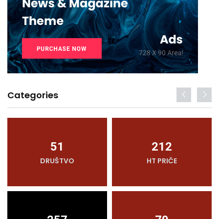
Categories
51
212
DRUŠTVO
HT PRIČE