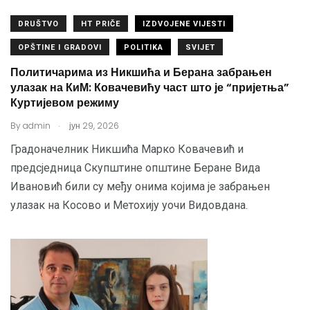
DRUŠTVO
HT PRIČE
IZDVOJENE VIJESTI
OPŠTINE I GRADOVI
POLITIKA
SVIJET
Политичарима из Никшића и Берана забрањен
улазак на КиМ: Ковачевићу част што је “пријетња”
Куртијевом режиму
.
By
admin
јун 29, 2026
Градоначелник Никшића Марко Ковачевић и
предсједница Скупштине општине Беране Вида
Ивановић били су међу онима којима је забрањен
улазак на Косово и Метохију уочи Видовдана.