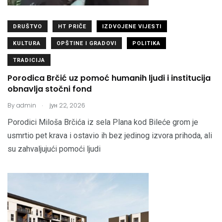
DRUŠTVO
HT PRIČE
IZDVOJENE VIJESTI
KULTURA
OPŠTINE I GRADOVI
POLITIKA
TRADICIJA
Porodica Brčić uz pomoć humanih ljudi i institucija
obnavlja stočni fond
.
By
admin
јун 22, 2026
Porodici Miloša Brčića iz sela Plana kod Bileće grom je
usmrtio pet krava i ostavio ih bez jedinog izvora prihoda, ali
su zahvaljujući pomoći ljudi