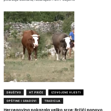
DRUŠTVO
HT PRIČE
IZDVOJENE VIJESTI
OPŠTINE I GRADOVI
TRADICIJA
Hercegovina pokazala veliko srce: Brčići ponovo