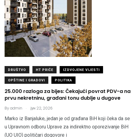
DRUŠTVO
HT PRIČE
IZDVOJENE VIJESTI
OPŠTINE I GRADOVI
POLITIKA
25.000 razloga za bijes: Čekajući povrat PDV-a na
prvu nekretninu, građani tonu dublje u dugove
.
By
admin
јун 22, 2026
Marko iz Banjaluke, jedan je od građana BiH koji čeka da se
u Upravnom odboru Uprave za indirektno oporezivanje BiH
(UO UIO) političari dogovore i