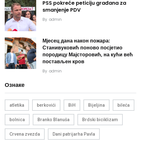
PSS pokreće peticiju građana za
smanjenje PDV
By
admin
Мјесец дана након пожара:
Станивуковић поново посјетио
породицу Мајсторовић, на кући већ
постављен кров
By
admin
Ознаке
atletika
berkovići
BiH
Bijeljina
bileća
bolnica
Branko Blanuša
Brdski biciklizam
Crvena zvezda
Dani patrijarha Pavla