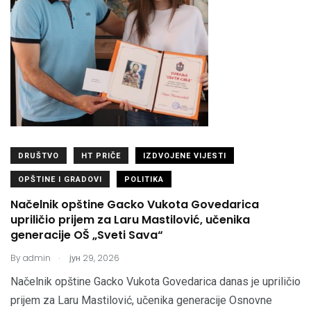
DRUŠTVO
HT PRIČE
IZDVOJENE VIJESTI
OPŠTINE I GRADOVI
POLITIKA
Načelnik opštine Gacko Vukota Govedarica
upriličio prijem za Laru Mastilović, učenika
generacije OŠ „Sveti Sava“
.
By
admin
јун 29, 2026
Načelnik opštine Gacko Vukota Govedarica danas je upriličio
prijem za Laru Mastilović, učenika generacije Osnovne