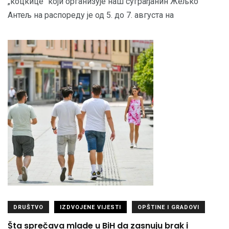
„коцкице“ који организује наш суграђанин Жељко
Антељ на распореду је од 5. до 7. августа на
DRUŠTVO
IZDVOJENE VIJESTI
OPŠTINE I GRADOVI
Šta sprečava mlade u BiH da zasnuju brak i