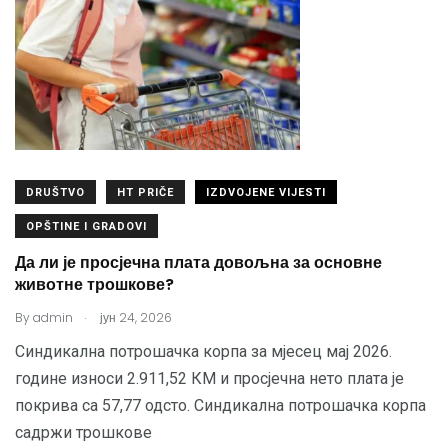
DRUŠTVO
HT PRIČE
IZDVOJENE VIJESTI
OPŠTINE I GRADOVI
Да ли је просјечна плата довољна за основне
животне трошкове?
.
By
admin
јун 24, 2026
Синдикална потрошачка корпа за мјесец мај 2026.
године износи 2.911,52 КМ и просјечна нето плата је
покрива са 57,77 одсто. Синдикална потрошачка корпа
садржи трошкове