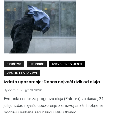
DRUŠTVO
HT PRIČE
IZDVOJENE VIJESTI
OPŠTINE I GRADOVI
Izdato upozorenje: Danas najveći rizik od oluja
.
By
admin
јул 21, 2026
Evropski centar za prognozu oluja (Estofex) za danas, 21.
juli je izdao najviše upozorenje za razvoj snažnih oluja na
području Balkana, računajući i BiH. Objavio