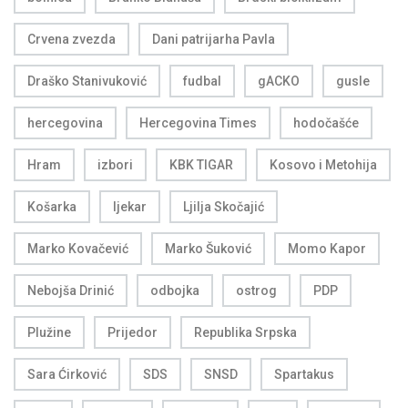
Crvena zvezda
Dani patrijarha Pavla
Draško Stanivuković
fudbal
gACKO
gusle
hercegovina
Hercegovina Times
hodočašće
Hram
izbori
KBK TIGAR
Kosovo i Metohija
Košarka
ljekar
Ljilja Skočajić
Marko Kovačević
Marko Šuković
Momo Kapor
Nebojša Drinić
odbojka
ostrog
PDP
Plužine
Prijedor
Republika Srpska
Sara Ćirković
SDS
SNSD
Spartakus