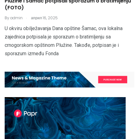
Plužine i Šamac potpisali sporazum o bratimljenju
(FOTO)
.
By
admin
април 16, 2025
U okviru obilježavanja Dana opštine Šamac, ova lokalna
zajednica potpisala je sporazum o bratimljenju sa
crnogorskom opštinom Plužine. Takođe, potpisan je i
sporazum između Fonda