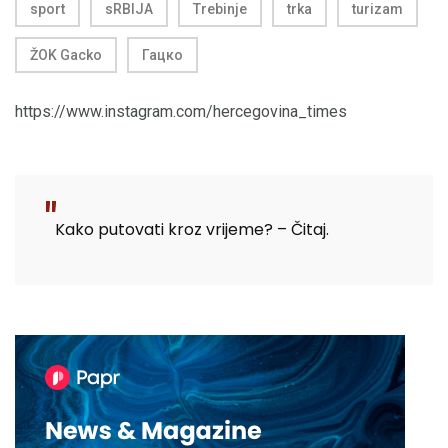
sport
sRBIJA
Trebinje
trka
turizam
ŽOK Gacko
Гацко
https://www.instagram.com/hercegovina_times
Kako putovati kroz vrijeme? – Čitaj.