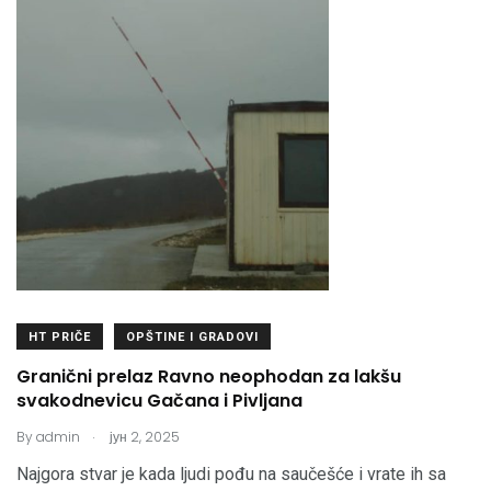
HT PRIČE
OPŠTINE I GRADOVI
Granični prelaz Ravno neophodan za lakšu
svakodnevicu Gačana i Pivljana
.
By
admin
јун 2, 2025
Najgora stvar je kada ljudi pođu na saučešće i vrate ih sa