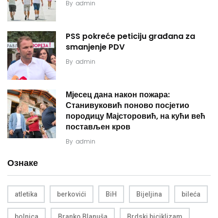
By
admin
PSS pokreće peticiju građana za
smanjenje PDV
By
admin
Мјесец дана након пожара:
Станивуковић поново посјетио
породицу Мајсторовић, на кући већ
постављен кров
By
admin
Ознаке
atletika
berkovići
BiH
Bijeljina
bileća
bolnica
Branko Blanuša
Brdski biciklizam