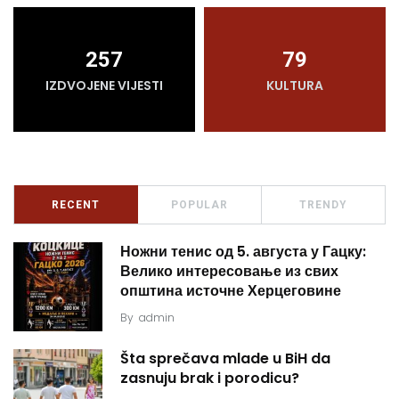
257
79
IZDVOJENE VIJESTI
KULTURA
RECENT
POPULAR
TRENDY
Ножни тенис од 5. августа у Гацку:
Велико интересовање из свих
општина источне Херцеговине
By
admin
Šta sprečava mlade u BiH da
zasnuju brak i porodicu?