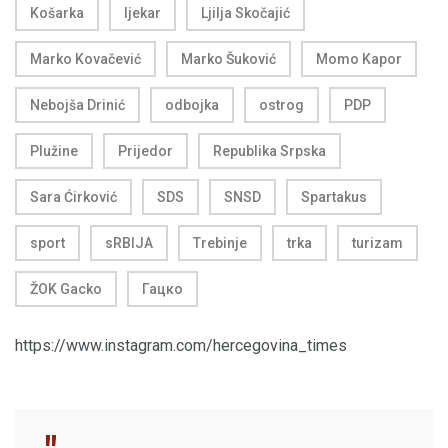
Košarka
ljekar
Ljilja Skočajić
Marko Kovačević
Marko Šuković
Momo Kapor
Nebojša Drinić
odbojka
ostrog
PDP
Plužine
Prijedor
Republika Srpska
Sara Ćirković
SDS
SNSD
Spartakus
sport
sRBIJA
Trebinje
trka
turizam
ŽOK Gacko
Гацко
https://www.instagram.com/hercegovina_times