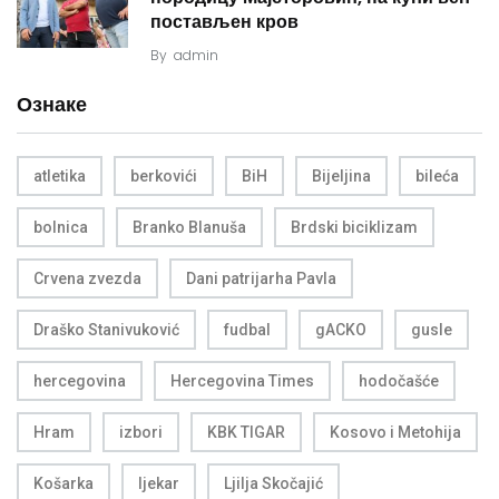
постављен кров
By
admin
Ознаке
atletika
berkovići
BiH
Bijeljina
bileća
bolnica
Branko Blanuša
Brdski biciklizam
Crvena zvezda
Dani patrijarha Pavla
Draško Stanivuković
fudbal
gACKO
gusle
hercegovina
Hercegovina Times
hodočašće
Hram
izbori
KBK TIGAR
Kosovo i Metohija
Košarka
ljekar
Ljilja Skočajić