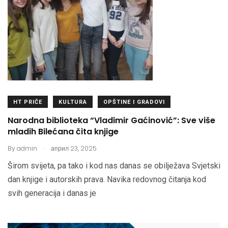
HT PRIČE
KULTURA
OPŠTINE I GRADOVI
Narodna biblioteka “Vladimir Gaćinović”: Sve više
mladih Bilećana čita knjige
.
By
admin
април 23, 2025
Širom svijeta, pa tako i kod nas danas se obilježava Svjetski
dan knjige i autorskih prava. Navika redovnog čitanja kod
svih generacija i danas je