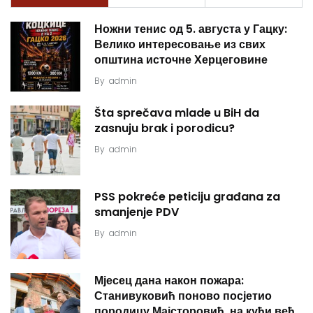
Ножни тенис од 5. августа у Гацку:
Велико интересовање из свих
општина источне Херцеговине
By
admin
Šta sprečava mlade u BiH da
zasnuju brak i porodicu?
By
admin
PSS pokreće peticiju građana za
smanjenje PDV
By
admin
Мјесец дана након пожара:
Станивуковић поново посјетио
породицу Мајсторовић, на кући већ