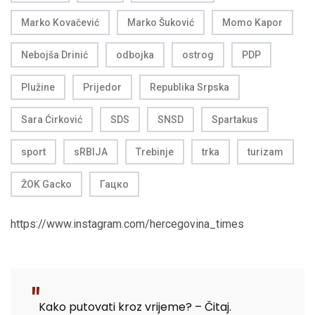
Marko Kovačević
Marko Šuković
Momo Kapor
Nebojša Drinić
odbojka
ostrog
PDP
Plužine
Prijedor
Republika Srpska
Sara Ćirković
SDS
SNSD
Spartakus
sport
sRBIJA
Trebinje
trka
turizam
ŽOK Gacko
Гацко
https://www.instagram.com/hercegovina_times
Kako putovati kroz vrijeme? – Čitaj.