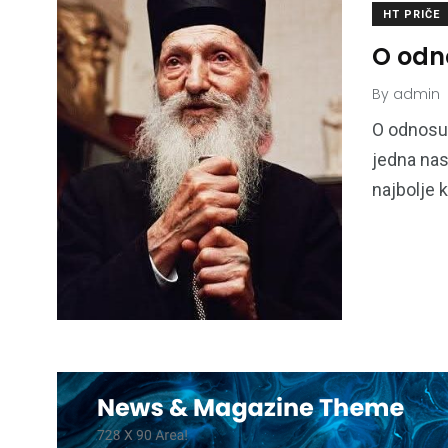
HT PRIČE
O odno
By
admin
O odnosu 
jedna nas
najbolje 