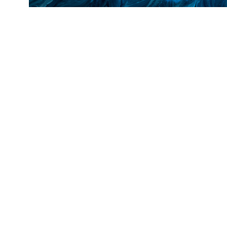
153
129
OPŠTINE I GRADOVI
POLITIK
86
10
SPORT
SVIJET