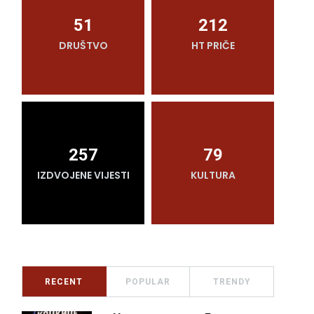
51
212
DRUŠTVO
HT PRIČE
O
257
79
IZDVOJENE VIJESTI
KULTURA
RECENT
POPULAR
TRENDY