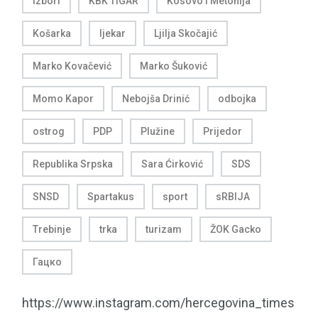
izbori
KBK TIGAR
Kosovo i Metohija
Košarka
ljekar
Ljilja Skočajić
Marko Kovačević
Marko Šuković
Momo Kapor
Nebojša Drinić
odbojka
ostrog
PDP
Plužine
Prijedor
Republika Srpska
Sara Ćirković
SDS
SNSD
Spartakus
sport
sRBIJA
Trebinje
trka
turizam
ŽOK Gacko
Гацко
https://www.instagram.com/hercegovina_times