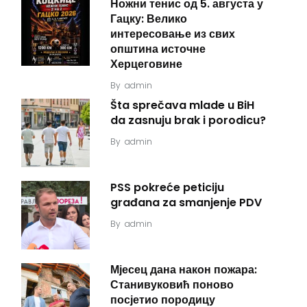
Ножни тенис од 5. августа у
Гацку: Велико
интересовање из свих
општина источне
Херцеговине
By
admin
Šta sprečava mlade u BiH
da zasnuju brak i porodicu?
By
admin
PSS pokreće peticiju
građana za smanjenje PDV
By
admin
Мјесец дана након пожара:
Станивуковић поново
посјетио породицу