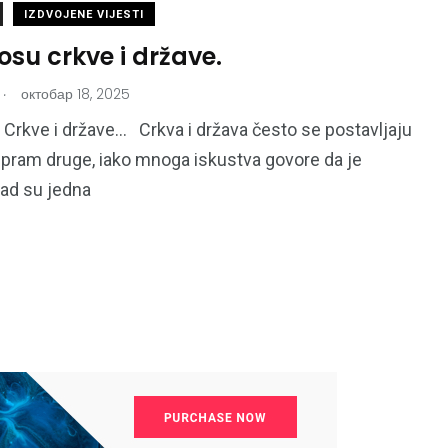
IZDVOJENE VIJESTI
su crkve i države.
.
октобар 18, 2025
Crkve i države… Crkva i država često se postavljaju
pram druge, iako mnoga iskustva govore da je
kad su jedna