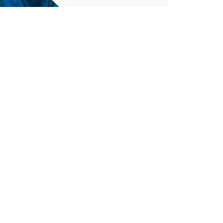
97
33
A
TRADICIJA
TURIZAM
124
Uncategorized