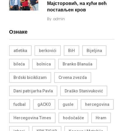
Мајсторовић, на кући већ
постављен кров
By
admin
Ознаке
atletika
berkovići
BiH
Bijeljina
bileća
bolnica
Branko Blanuša
Brdski biciklizam
Crvena zvezda
Dani patrijarha Pavla
Draško Stanivuković
fudbal
gACKO
gusle
hercegovina
Hercegovina Times
hodočašće
Hram