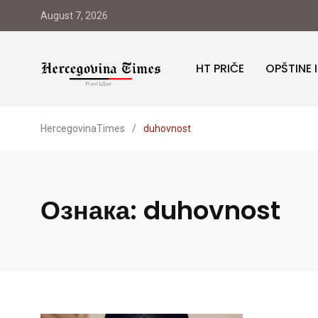
August 7, 2026
HT PRIČE
OPŠTINE 
HercegovinaTimes
/
duhovnost
Ознака:
duhovnost