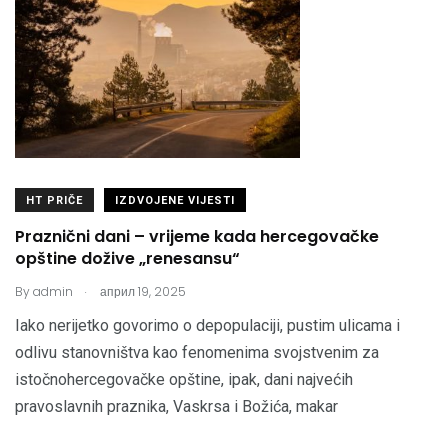
HT PRIČE
IZDVOJENE VIJESTI
Praznični dani – vrijeme kada hercegovačke
opštine dožive „renesansu“
.
By
admin
април 19, 2025
Iako nerijetko govorimo o depopulaciji, pustim ulicama i
odlivu stanovništva kao fenomenima svojstvenim za
istočnohercegovačke opštine, ipak, dani najvećih
pravoslavnih praznika, Vaskrsa i Božića, makar