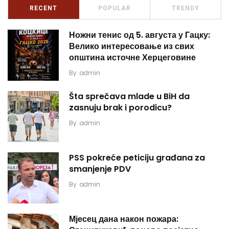
RECENT
POPULAR
TRENDY
Ножни тенис од 5. августа у Гацку:
Велико интересовање из свих
општина источне Херцеговине
By
admin
Šta sprečava mlade u BiH da
zasnuju brak i porodicu?
By
admin
PSS pokreće peticiju građana za
smanjenje PDV
By
admin
Мјесец дана након пожара: