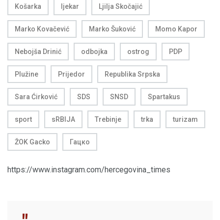
Košarka
ljekar
Ljilja Skočajić
Marko Kovačević
Marko Šuković
Momo Kapor
Nebojša Drinić
odbojka
ostrog
PDP
Plužine
Prijedor
Republika Srpska
Sara Ćirković
SDS
SNSD
Spartakus
sport
sRBIJA
Trebinje
trka
turizam
ŽOK Gacko
Гацко
https://www.instagram.com/hercegovina_times