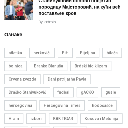
Станивуковић поново посјетио
породицу Мајсторовић, на кући већ
постављен кров
By
admin
Ознаке
atletika
berkovići
BiH
Bijeljina
bileća
bolnica
Branko Blanuša
Brdski biciklizam
Crvena zvezda
Dani patrijarha Pavla
Draško Stanivuković
fudbal
gACKO
gusle
hercegovina
Hercegovina Times
hodočašće
Hram
izbori
KBK TIGAR
Kosovo i Metohija