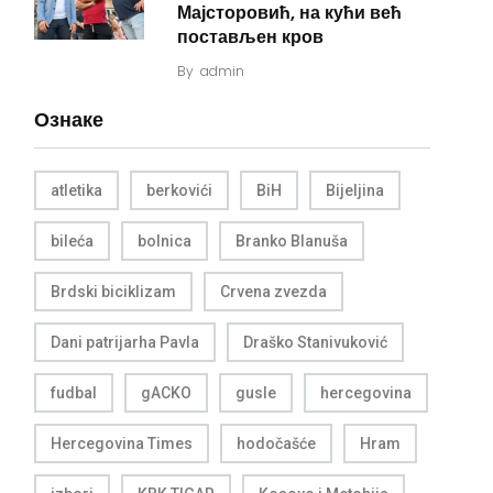
Мајсторовић, на кући већ
постављен кров
By
admin
Ознаке
atletika
berkovići
BiH
Bijeljina
bileća
bolnica
Branko Blanuša
Brdski biciklizam
Crvena zvezda
Dani patrijarha Pavla
Draško Stanivuković
fudbal
gACKO
gusle
hercegovina
Hercegovina Times
hodočašće
Hram