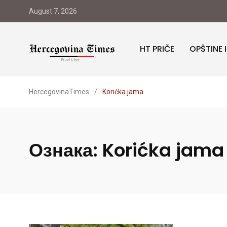
August 7, 2026
HT PRIČE
OPŠTINE 
HercegovinaTimes
/
Korićka jama
Ознака:
Korićka jama