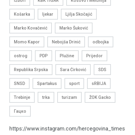
izbori
KBK TIGAR
Kosovo i Metohija
Košarka
ljekar
Ljilja Skočajić
Marko Kovačević
Marko Šuković
Momo Kapor
Nebojša Drinić
odbojka
ostrog
PDP
Plužine
Prijedor
Republika Srpska
Sara Ćirković
SDS
SNSD
Spartakus
sport
sRBIJA
Trebinje
trka
turizam
ŽOK Gacko
Гацко
https://www.instagram.com/hercegovina_times