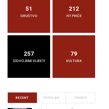
51
212
DRUŠTVO
HT PRIČE
O
257
79
IZDVOJENE VIJESTI
KULTURA
RECENT
POPULAR
TRENDY