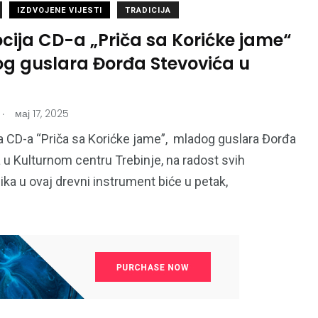
IZDVOJENE VIJESTI
TRADICIJA
cija CD-a „Priča sa Korićke jame“
g guslara Đorđa Stevovića u
.
мај 17, 2025
 CD-a “Priča sa Korićke jame”, mladog guslara Đorđa
 u Kulturnom centru Trebinje, na radost svih
nika u ovaj drevni instrument biće u petak,