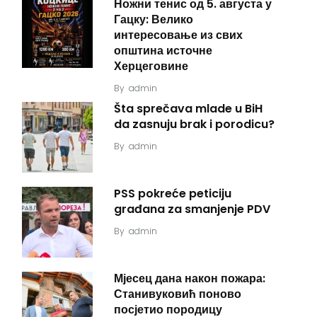
Ножни тенис од 5. августа у
Гацку: Велико
интересовање из свих
општина источне
Херцеговине
By
admin
Šta sprečava mlade u BiH
da zasnuju brak i porodicu?
By
admin
PSS pokreće peticiju
građana za smanjenje PDV
By
admin
Мјесец дана након пожара:
Станивуковић поново
посјетио породицу