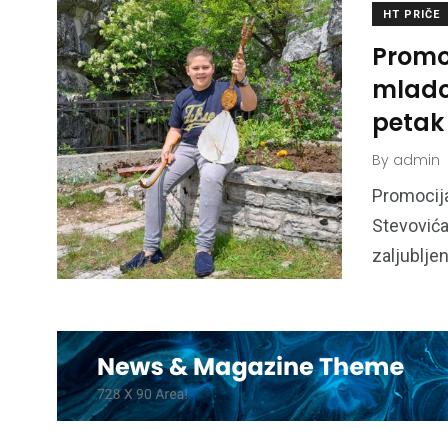
HT PRIČE
Promo
mlado
petak
By
admin
Promocija
Stevovića
zaljublje