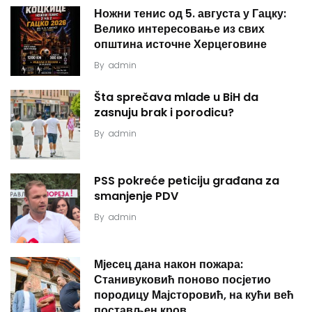
Ножни тенис од 5. августа у Гацку:
Велико интересовање из свих
општина источне Херцеговине
By
admin
Šta sprečava mlade u BiH da
zasnuju brak i porodicu?
By
admin
PSS pokreće peticiju građana za
smanjenje PDV
By
admin
Мјесец дана након пожара:
Станивуковић поново посјетио
породицу Мајсторовић, на кући већ
постављен кров