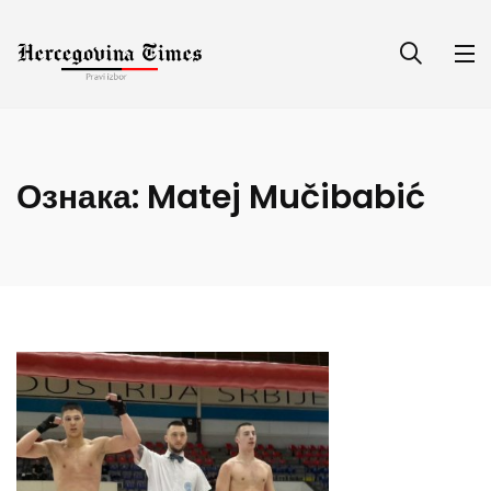
Ознака:
Matej Mučibabić