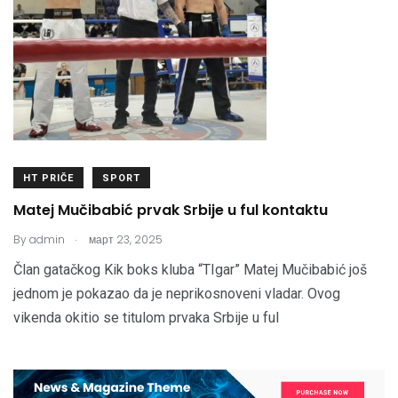
HT PRIČE
SPORT
Matej Mučibabić prvak Srbije u ful kontaktu
.
By
admin
март 23, 2025
Član gatačkog Kik boks kluba “TIgar” Matej Mučibabić još
jednom je pokazao da je neprikosnoveni vladar. Ovog
vikenda okitio se titulom prvaka Srbije u ful