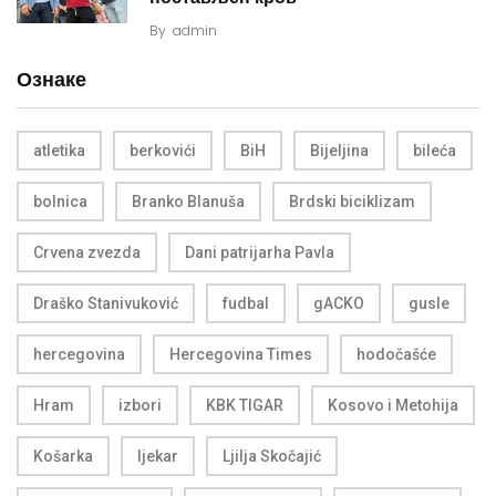
By
admin
Ознаке
atletika
berkovići
BiH
Bijeljina
bileća
bolnica
Branko Blanuša
Brdski biciklizam
Crvena zvezda
Dani patrijarha Pavla
Draško Stanivuković
fudbal
gACKO
gusle
hercegovina
Hercegovina Times
hodočašće
Hram
izbori
KBK TIGAR
Kosovo i Metohija
Košarka
ljekar
Ljilja Skočajić