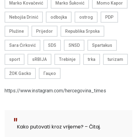
Marko Kovačević
Marko Šuković
Momo Kapor
Nebojša Drinić
odbojka
ostrog
PDP
Plužine
Prijedor
Republika Srpska
Sara Ćirković
SDS
SNSD
Spartakus
sport
sRBIJA
Trebinje
trka
turizam
ŽOK Gacko
Гацко
https://www.instagram.com/hercegovina_times
Kako putovati kroz vrijeme? – Čitaj.