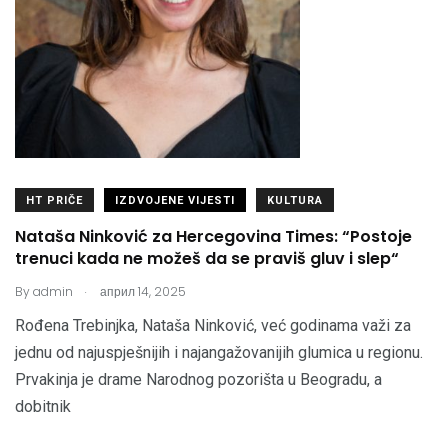
HT PRIČE
IZDVOJENE VIJESTI
KULTURA
Nataša Ninković za Hercegovina Times: “Postoje
trenuci kada ne možeš da se praviš gluv i slep“
.
By
admin
април 14, 2025
Rođena Trebinjka, Nataša Ninković, već godinama važi za
jednu od najuspješnijih i najangažovanijih glumica u regionu.
Prvakinja je drame Narodnog pozorišta u Beogradu, a
dobitnik