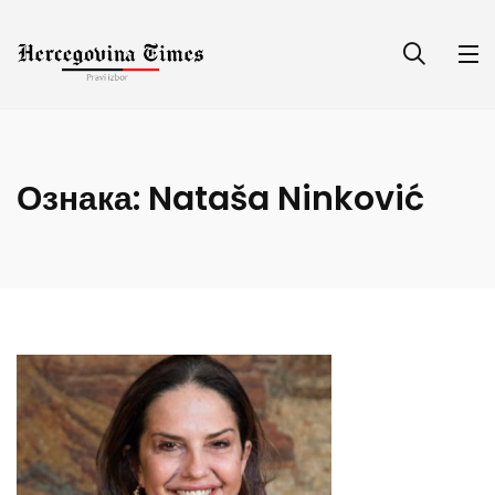
Ознака:
Nataša Ninković