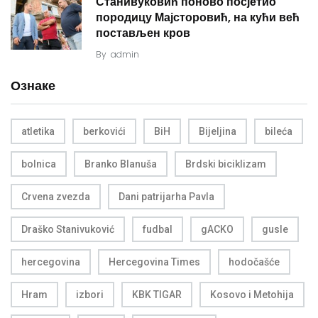
Станивуковић поново посјетио
породицу Мајсторовић, на кући већ
постављен кров
By
admin
Ознаке
atletika
berkovići
BiH
Bijeljina
bileća
bolnica
Branko Blanuša
Brdski biciklizam
Crvena zvezda
Dani patrijarha Pavla
Draško Stanivuković
fudbal
gACKO
gusle
hercegovina
Hercegovina Times
hodočašće
Hram
izbori
KBK TIGAR
Kosovo i Metohija