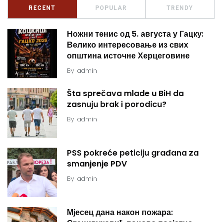
RECENT
POPULAR
TRENDY
Ножни тенис од 5. августа у Гацку:
Велико интересовање из свих
општина источне Херцеговине
By
admin
Šta sprečava mlade u BiH da
zasnuju brak i porodicu?
By
admin
PSS pokreće peticiju građana za
smanjenje PDV
By
admin
Мјесец дана након пожара: