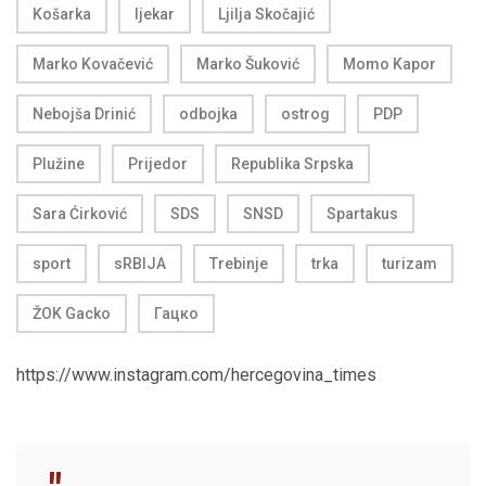
Košarka
ljekar
Ljilja Skočajić
Marko Kovačević
Marko Šuković
Momo Kapor
Nebojša Drinić
odbojka
ostrog
PDP
Plužine
Prijedor
Republika Srpska
Sara Ćirković
SDS
SNSD
Spartakus
sport
sRBIJA
Trebinje
trka
turizam
ŽOK Gacko
Гацко
https://www.instagram.com/hercegovina_times