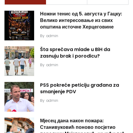
Ножни тенис од 5. августа у Гацку:
Велико интересовање из свих
општина источне Херцеговине
By
admin
Šta sprečava mlade u BiH da
zasnuju brak i porodicu?
By
admin
PSS pokreće peticiju građana za
smanjenje PDV
By
admin
Мјесец дана након пожара:
Станивуковић поново посјетио