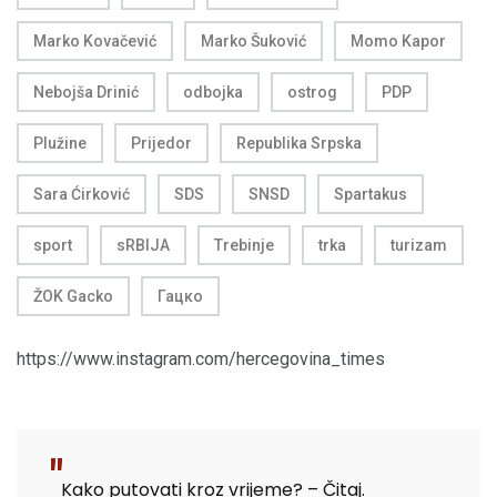
Marko Kovačević
Marko Šuković
Momo Kapor
Nebojša Drinić
odbojka
ostrog
PDP
Plužine
Prijedor
Republika Srpska
Sara Ćirković
SDS
SNSD
Spartakus
sport
sRBIJA
Trebinje
trka
turizam
ŽOK Gacko
Гацко
https://www.instagram.com/hercegovina_times
Kako putovati kroz vrijeme? – Čitaj.