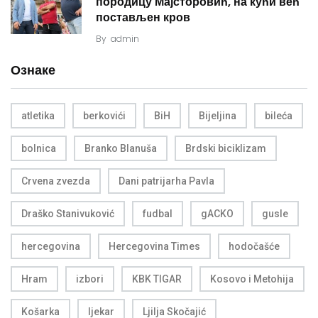
породицу Мајсторовић, на кући већ
постављен кров
By
admin
Ознаке
atletika
berkovići
BiH
Bijeljina
bileća
bolnica
Branko Blanuša
Brdski biciklizam
Crvena zvezda
Dani patrijarha Pavla
Draško Stanivuković
fudbal
gACKO
gusle
hercegovina
Hercegovina Times
hodočašće
Hram
izbori
KBK TIGAR
Kosovo i Metohija
Košarka
ljekar
Ljilja Skočajić