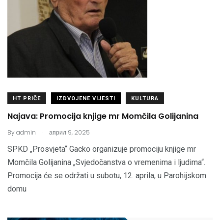
HT PRIČE
IZDVOJENE VIJESTI
KULTURA
Najava: Promocija knjige mr Momčila Golijanina
.
By
admin
април 9, 2025
SPKD „Prosvjeta“ Gacko organizuje promociju knjige mr
Momčila Golijanina „Svjedočanstva o vremenima i ljudima“.
Promocija će se održati u subotu, 12. aprila, u Parohijskom
domu