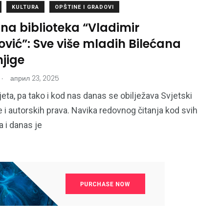
KULTURA
OPŠTINE I GRADOVI
na biblioteka “Vladimir
vić”: Sve više mladih Bilećana
njige
.
април 23, 2025
jeta, pa tako i kod nas danas se obilježava Svjetski
e i autorskih prava. Navika redovnog čitanja kod svih
a i danas je