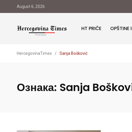
August 6, 2026
HT PRIČE
OPŠTINE 
HercegovinaTimes
/
Sanja Bošković
Ознака:
Sanja Boškov