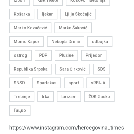
izbori
KBK TIGAR
Kosovo i Metohija
Košarka
ljekar
Ljilja Skočajić
Marko Kovačević
Marko Šuković
Momo Kapor
Nebojša Drinić
odbojka
ostrog
PDP
Plužine
Prijedor
Republika Srpska
Sara Ćirković
SDS
SNSD
Spartakus
sport
sRBIJA
Trebinje
trka
turizam
ŽOK Gacko
Гацко
https://www.instagram.com/hercegovina_times