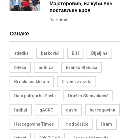
Мајсторовић, на кући већ
постављен кров
By
admin
Ознаке
atletika
berkovići
BiH
Bijeljina
bileća
bolnica
Branko Blanuša
Brdski biciklizam
Crvena zvezda
Dani patrijarha Pavla
Draško Stanivuković
fudbal
gACKO
gusle
hercegovina
Hercegovina Times
hodočašće
Hram