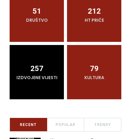
51
212
DRUŠTVO
HT PRIČE
O
257
79
IZDVOJENE VIJESTI
KULTURA
RECENT
POPULAR
TRENDY