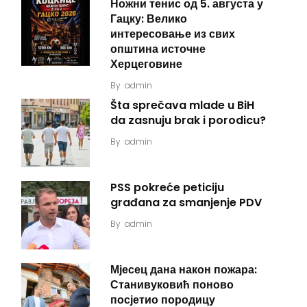
Ножни тенис од 5. августа у
Гацку: Велико
интересовање из свих
општина источне
Херцеговине
By
admin
Šta sprečava mlade u BiH
da zasnuju brak i porodicu?
By
admin
PSS pokreće peticiju
građana za smanjenje PDV
By
admin
Мјесец дана након пожара:
Станивуковић поново
посјетио породицу