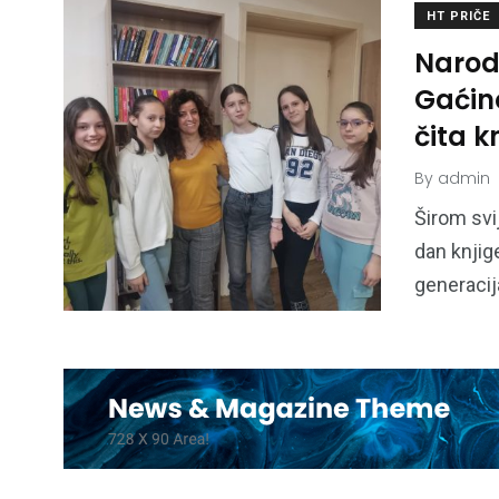
HT PRIČE
Narod
Gaćino
čita k
By
admin
Širom svi
dan knjig
generacij