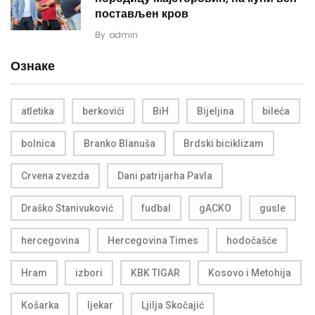
постављен кров
By
admin
Ознаке
atletika
berkovići
BiH
Bijeljina
bileća
bolnica
Branko Blanuša
Brdski biciklizam
Crvena zvezda
Dani patrijarha Pavla
Draško Stanivuković
fudbal
gACKO
gusle
hercegovina
Hercegovina Times
hodočašće
Hram
izbori
KBK TIGAR
Kosovo i Metohija
Košarka
ljekar
Ljilja Skočajić