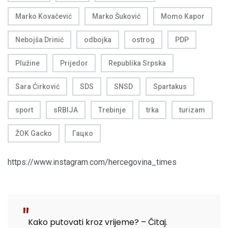
Marko Kovačević
Marko Šuković
Momo Kapor
Nebojša Drinić
odbojka
ostrog
PDP
Plužine
Prijedor
Republika Srpska
Sara Ćirković
SDS
SNSD
Spartakus
sport
sRBIJA
Trebinje
trka
turizam
ŽOK Gacko
Гацко
https://www.instagram.com/hercegovina_times
Kako putovati kroz vrijeme? – Čitaj.