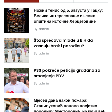
Ножни тенис од 5. августа у Гацку:
Велико интересовање из свих
општина источне Херцеговине
By
admin
Šta sprečava mlade u BiH da
zasnuju brak i porodicu?
By
admin
PSS pokreće peticiju građana za
smanjenje PDV
By
admin
Мјесец дана након пожара:
Станивуковић поново посјетио
породицу Мајсторовић, на кући већ