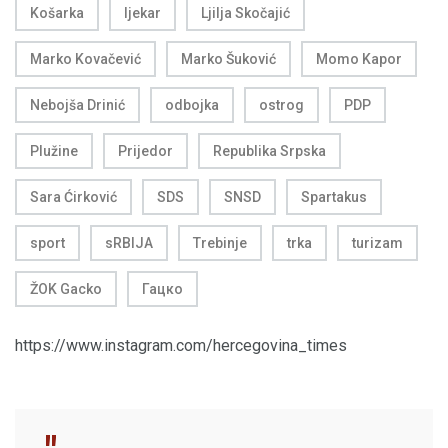
Košarka
ljekar
Ljilja Skočajić
Marko Kovačević
Marko Šuković
Momo Kapor
Nebojša Drinić
odbojka
ostrog
PDP
Plužine
Prijedor
Republika Srpska
Sara Ćirković
SDS
SNSD
Spartakus
sport
sRBIJA
Trebinje
trka
turizam
ŽOK Gacko
Гацко
https://www.instagram.com/hercegovina_times