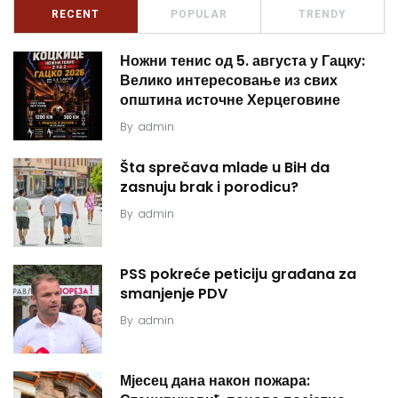
RECENT
POPULAR
TRENDY
Ножни тенис од 5. августа у Гацку:
Велико интересовање из свих
општина источне Херцеговине
By
admin
Šta sprečava mlade u BiH da
zasnuju brak i porodicu?
By
admin
PSS pokreće peticiju građana za
smanjenje PDV
By
admin
Мјесец дана након пожара: