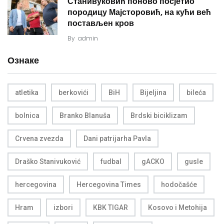
Станивуковић поново посјетио
породицу Мајсторовић, на кући већ
постављен кров
By
admin
Ознаке
atletika
berkovići
BiH
Bijeljina
bileća
bolnica
Branko Blanuša
Brdski biciklizam
Crvena zvezda
Dani patrijarha Pavla
Draško Stanivuković
fudbal
gACKO
gusle
hercegovina
Hercegovina Times
hodočašće
Hram
izbori
KBK TIGAR
Kosovo i Metohija