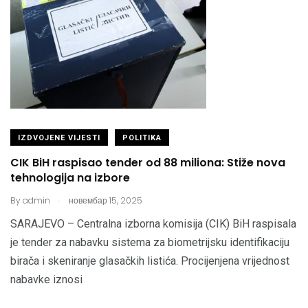
IZDVOJENE VIJESTI
POLITIKA
CIK BiH raspisao tender od 88 miliona: Stiže nova
tehnologija na izbore
.
By
admin
новембар 15, 2025
SARAJEVO – Centralna izborna komisija (CIK) BiH raspisala
je tender za nabavku sistema za biometrijsku identifikaciju
birača i skeniranje glasačkih listića. Procijenjena vrijednost
nabavke iznosi