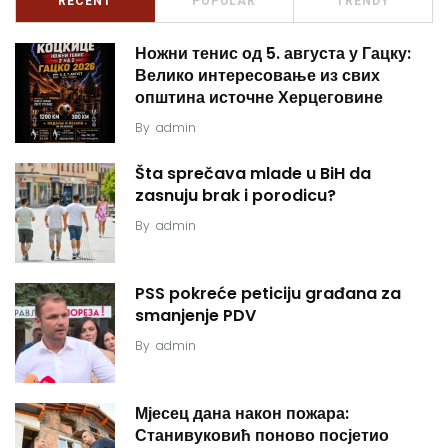
RECENT
POPULAR
TRENDY
Ножни тенис од 5. августа у Гацку:
Велико интересовање из свих
општина источне Херцеговине
By
admin
Šta sprečava mlade u BiH da
zasnuju brak i porodicu?
By
admin
PSS pokreće peticiju građana za
smanjenje PDV
By
admin
Мјесец дана након пожара:
Станивуковић поново посјетио