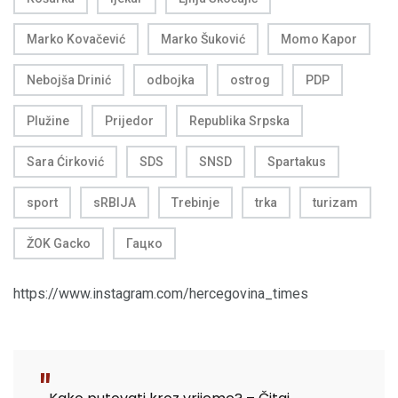
Marko Kovačević
Marko Šuković
Momo Kapor
Nebojša Drinić
odbojka
ostrog
PDP
Plužine
Prijedor
Republika Srpska
Sara Ćirković
SDS
SNSD
Spartakus
sport
sRBIJA
Trebinje
trka
turizam
ŽOK Gacko
Гацко
https://www.instagram.com/hercegovina_times