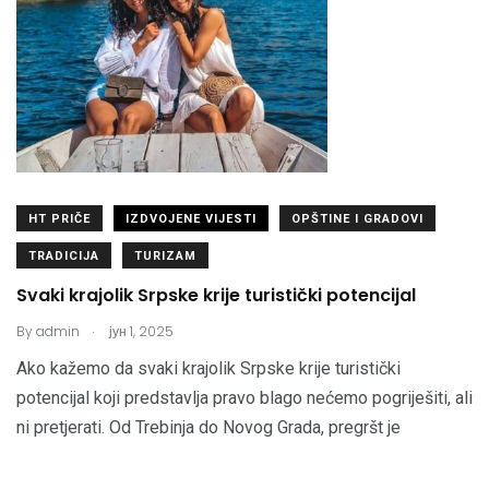
HT PRIČE
IZDVOJENE VIJESTI
OPŠTINE I GRADOVI
TRADICIJA
TURIZAM
Svaki krajolik Srpske krije turistički potencijal
.
By
admin
јун 1, 2025
Ako kažemo da svaki krajolik Srpske krije turistički
potencijal koji predstavlja pravo blago nećemo pogriješiti, ali
ni pretjerati. Od Trebinja do Novog Grada, pregršt je