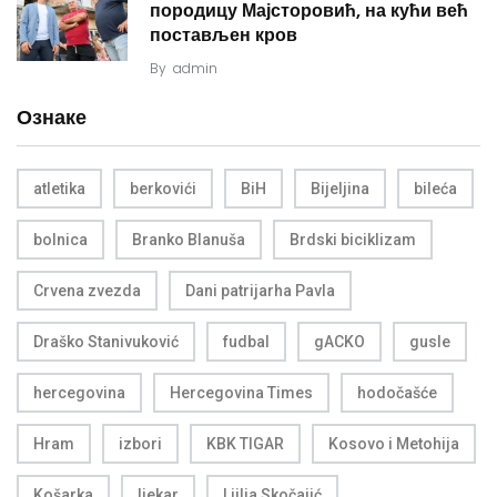
породицу Мајсторовић, на кући већ
постављен кров
By
admin
Ознаке
atletika
berkovići
BiH
Bijeljina
bileća
bolnica
Branko Blanuša
Brdski biciklizam
Crvena zvezda
Dani patrijarha Pavla
Draško Stanivuković
fudbal
gACKO
gusle
hercegovina
Hercegovina Times
hodočašće
Hram
izbori
KBK TIGAR
Kosovo i Metohija
Košarka
ljekar
Ljilja Skočajić