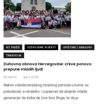
HT PRIČE
IZDVOJENE VIJESTI
OPŠTINE I GRADOVI
TRADICIJA
Duhovna obnova Hercegovine: crkve ponovo
prepune mladih ljudi
.
By
admin
јун 3, 2025
Nakon višedecenijskog mračnog perioda u kome su
pokušavali, a nerijetko i uspijevali da ubijede mlade
generacije da treba da žive bez Boga, te da je