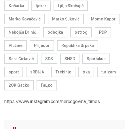
Košarka
ljekar
Ljilja Skočajić
Marko Kovačević
Marko Šuković
Momo Kapor
Nebojša Drinić
odbojka
ostrog
PDP
Plužine
Prijedor
Republika Srpska
Sara Ćirković
SDS
SNSD
Spartakus
sport
sRBIJA
Trebinje
trka
turizam
ŽOK Gacko
Гацко
https://www.instagram.com/hercegovina_times