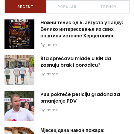
RECENT
POPULAR
TRENDY
Ножни тенис од 5. августа у Гацку:
Велико интересовање из свих
општина источне Херцеговине
By
admin
Šta sprečava mlade u BiH da
zasnuju brak i porodicu?
By
admin
PSS pokreće peticiju građana za
smanjenje PDV
By
admin
Мјесец дана након пожара: