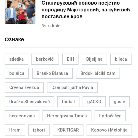
Станивуковић поново посјетио
породицу Мајсторовић, на кући већ
постављен кров
By
admin
Ознаке
atletika
berkovići
BiH
Bijeljina
bileća
bolnica
Branko Blanuša
Brdski biciklizam
Crvena zvezda
Dani patrijarha Pavla
Draško Stanivuković
fudbal
gACKO
gusle
hercegovina
Hercegovina Times
hodočašće
Hram
izbori
KBK TIGAR
Kosovo i Metohija