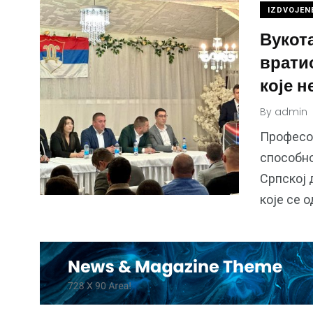
IZDVOJENE
Вукот
врати
које н
By
admin
Професор
способно
Српској 
које се 