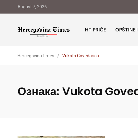
August 7, 2026
HT PRIČE
OPŠTINE 
HercegovinaTimes
/
Vukota Govedarica
Ознака:
Vukota Gove