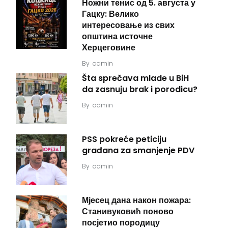
Ножни тенис од 5. августа у
Гацку: Велико
интересовање из свих
општина источне
Херцеговине
By
admin
Šta sprečava mlade u BiH
da zasnuju brak i porodicu?
By
admin
PSS pokreće peticiju
građana za smanjenje PDV
By
admin
Мјесец дана након пожара:
Станивуковић поново
посјетио породицу