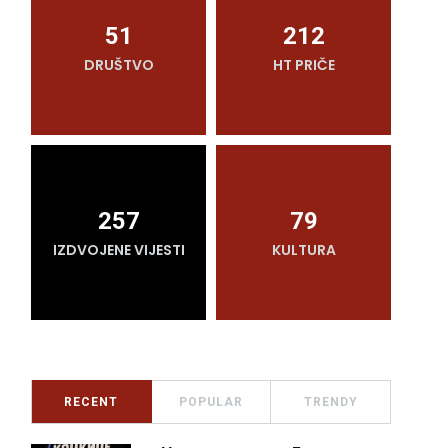
51
212
DRUŠTVO
HT PRIČE
O
257
79
IZDVOJENE VIJESTI
KULTURA
RECENT
POPULAR
TRENDY