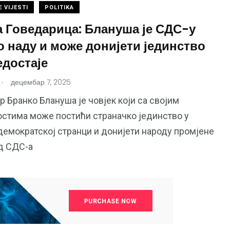
 VIJESTI
POLITIKA
а Говедарица: Блануша је СДС-у
о наду и може донијети јединство
едостаје
.
децембар 7, 2025
 Бранко Блануша је човјек који са својим
стима може постићи страначко јединство у
демократској странци и донијети народу промјене
од СДС-а