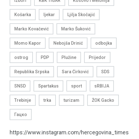
izbori
KBK TIGAR
Kosovo i Metohija
Košarka
ljekar
Ljilja Skočajić
Marko Kovačević
Marko Šuković
Momo Kapor
Nebojša Drinić
odbojka
ostrog
PDP
Plužine
Prijedor
Republika Srpska
Sara Ćirković
SDS
SNSD
Spartakus
sport
sRBIJA
Trebinje
trka
turizam
ŽOK Gacko
Гацко
https://www.instagram.com/hercegovina_times