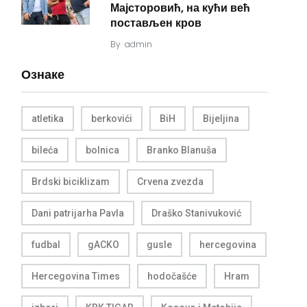
Мајсторовић, на кући већ
постављен кров
By
admin
Ознаке
atletika
berkovići
BiH
Bijeljina
bileća
bolnica
Branko Blanuša
Brdski biciklizam
Crvena zvezda
Dani patrijarha Pavla
Draško Stanivuković
fudbal
gACKO
gusle
hercegovina
Hercegovina Times
hodočašće
Hram