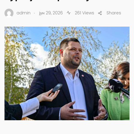
.
admin
јун 29, 2026
261 Views
Shares