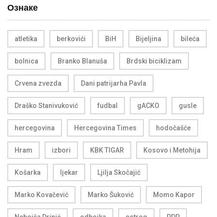
Ознаке
atletika
berkovići
BiH
Bijeljina
bileća
bolnica
Branko Blanuša
Brdski biciklizam
Crvena zvezda
Dani patrijarha Pavla
Draško Stanivuković
fudbal
gACKO
gusle
hercegovina
Hercegovina Times
hodočašće
Hram
izbori
KBK TIGAR
Kosovo i Metohija
Košarka
ljekar
Ljilja Skočajić
Marko Kovačević
Marko Šuković
Momo Kapor
Nebojša Drinić
odbojka
ostrog
PDP