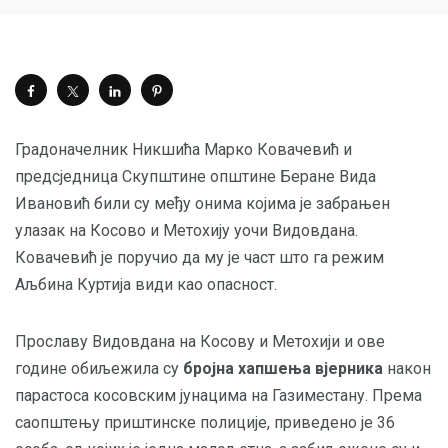
Градоначелник Никшића Марко Ковачевић и
предсједница Скупштине општине Беране Вида
Ивановић били су међу онима којима је забрањен
улазак на Косово и Метохију уочи Видовдана.
Ковачевић је поручио да му је част што га режим
Аљбина Куртија види као опасност.
Прославу Видовдана на Косову и Метохији и ове
године обиљежила су
бројна хапшења вјерника
након
парастоса косовским јунацима на Газиместану. Према
саопштењу приштинске полиције, приведено је 36