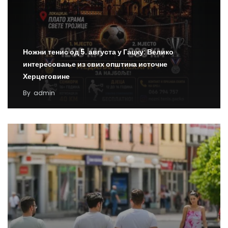
Ножни тенис од 5. августа у Гацку: Велико
интересовање из свих општина источне
Херцеговине
By
admin