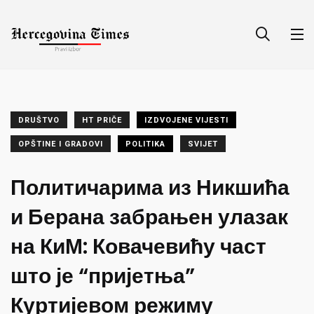
DRUŠTVO
HT PRIČE
IZDVOJENE VIJESTI
OPŠTINE I GRADOVI
POLITIKA
SVIJET
Политичарима из Никшића
и Берана забрањен улазак
на КиМ: Ковачевићу част
што је “пријетња”
Куртијевом режиму