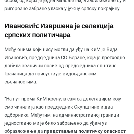
особа, од којих је једна малољетна, а забиљежене су и
ригорозне забране уласка у јужну српску покрајину.
Ивановић: Извршена је селекција
српских политичара
Међу онима који нису могли да уђу на КиМ је Вида
Ивановић, предсједница СО Беране, која је претходно
добила званични позив од предсједника општине
Грачаница да присуствује видовданским
свечаностима.
“На пут према КиМ кренула сам са делегацијом коју
смо чинили ја као предсједник Скупштине и два
одборника. Међутим, на административној граници
једноставно ми је било забрањено да уђем уз
образложење да
представљам политичку опасност