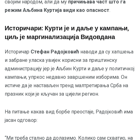
својим народом, али да му
причињава част што га
режим Аљбина Куртија види као опасност
.
Историчари: Курти је и даље у кампањи,
циљ је маргинализација Видовдана
Историчар
Стефан Радојковић
наводи да су хапшења
и забране уласка увијек корисни за приштинску
администрацију јер је Аљбин Курти и даље у политичкој
кампањи, упркос недавно завршеним изборима. Он
истиче да је настављен тренд малтретирања Срба на
празник који је кључан за цијели регион.
На питање какав вид борбе преостаје, Радојковић има
јасан одговор:
“Ми треба стално да долазимо. Колико сам схватио, на