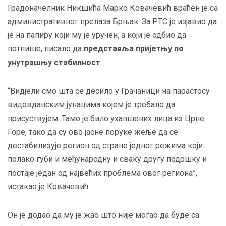
Градоначелник Никшића Марко Ковачевић враћен је са
административног прелаза Брњак. За РТС је изјавио да
је на папиру који му је уручен, а који је одбио да
потпише, писало да
представља пријетњу по
унутрашњу стабилност
.
“Видјели смо шта се десило у Грачаници на парастосу
видовданским јунацима којем је требало да
присуствујем. Тамо је било ухапшених лица из Црне
Горе, тако да су ово јасне поруке жеље да се
дестабилизује регион од стране једног режима који
полако губи и међународну и сваку другу подршку и
постаје један од највећих проблема овог региона”,
истакао је Ковачевић.
Он је додао да му је жао што није могао да буде са