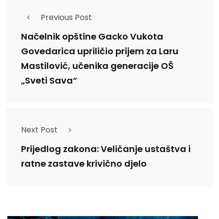
Previous Post
Načelnik opštine Gacko Vukota
Govedarica upriličio prijem za Laru
Mastilović, učenika generacije OŠ
„Sveti Sava“
Next Post
Prijedlog zakona: Veličanje ustaštva i
ratne zastave krivično djelo