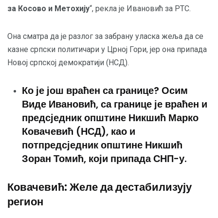
за Косово и Метохију
“, рекла је Ивановић за РТС.
Она сматра да је разлог за забрану уласка жеља да се
казне српски политичари у Црној Гори, јер она припада
Новој српској демократији (НСД).
Ко је још враћен са границе? Осим
Виде Ивановић, са границе је враћен и
предсједник општине Никшић Марко
Ковачевић (НСД), као и
потпредсједник општине Никшић
Зоран Томић, који припада СНП-у.
Ковачевић: Желе да дестабилизују
регион