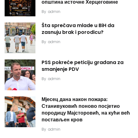
општина источне Херцеговине
By
admin
Šta sprečava mlade u BiH da
zasnuju brak i porodicu?
By
admin
PSS pokreće peticiju građana za
smanjenje PDV
By
admin
Мјесец дана након пожара:
Станивуковић поново посјетио
породицу Мајсторовић, на кући већ
постављен кров
By
admin