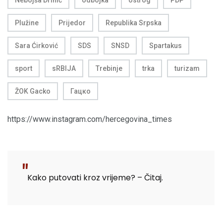
Plužine
Prijedor
Republika Srpska
Sara Ćirković
SDS
SNSD
Spartakus
sport
sRBIJA
Trebinje
trka
turizam
ŽOK Gacko
Гацко
https://www.instagram.com/hercegovina_times
Kako putovati kroz vrijeme? – Čitaj.