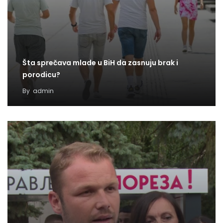
Šta sprečava mlade u BiH da zasnuju brak i
porodicu?
By
admin