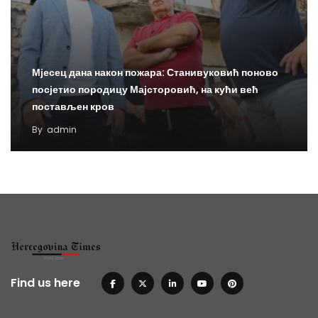
Мјесец дана након пожара: Станивуковић поново
посјетио породицу Мајсторовић, на кући већ
постављен кров
By
admin
Find us here