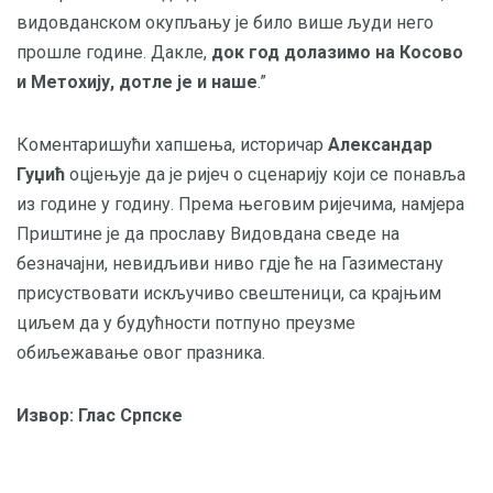
видовданском окупљању је било више људи него
прошле године. Дакле,
док год долазимо на Косово
и Метохију, дотле је и наше
.”
Коментаришући хапшења, историчар
Александар
Гуџић
оцјењује да је ријеч о сценарију који се понавља
из године у годину. Према његовим ријечима, намјера
Приштине је да прославу Видовдана сведе на
безначајни, невидљиви ниво гдје ће на Газиместану
присуствовати искључиво свештеници, са крајњим
циљем да у будућности потпуно преузме
обиљежавање овог празника.
Извор: Глас Српске