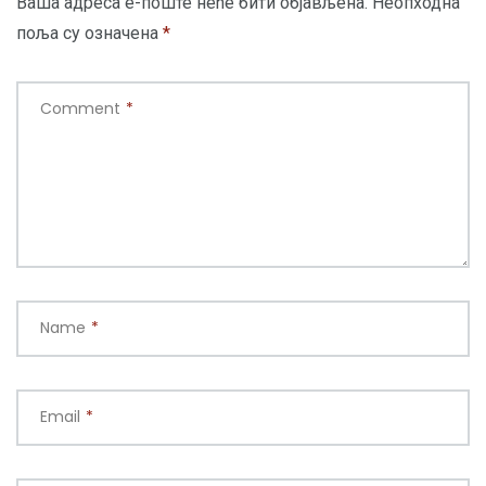
Ваша адреса е-поште неће бити објављена.
Неопходна
поља су означена
*
Comment
*
Name
*
Email
*