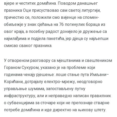
вјере и честитих домаћина. Поводом данашњег
празника Оци присуствовао сам светој литургији,
причестио се, положили смо вијенце на спомен-
обиљежје у знак сјећања на 76 погинулих бораца из
овог краја, а посебну радост донијело је дружење са
најмлађима и подјела пакетића, јер дјеца су најљепши
смисао сваког празника.
У отвореном разговору са мјештанима и свештеником
Гораном Сукуром, указано је на проблеме који
годинама чекају рјешење: лоше стање пута Имљани–
Корићани, дотрајалу електро-мрежу, неодговорно
управљање шумама, запостављену путну
инфраструктуру, али и неправедно написан правилник
о субвенцијама за сточаре који не препознаје стварне
потребе домаћина и иде директно на њихову штету.