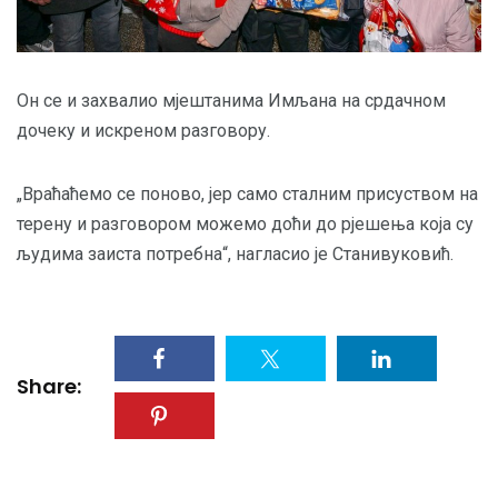
Он се и захвалио мјештанима Имљана на срдачном
дочеку и искреном разговору.
„Враћаћемо се поново, јер само сталним присуством на
терену и разговором можемо доћи до рјешења која су
људима заиста потребна“, нагласио је Станивуковић.
Share: