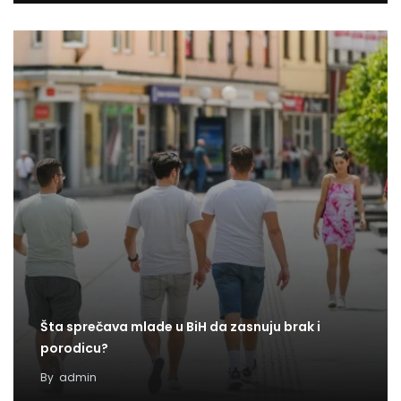
Šta sprečava mlade u BiH da zasnuju brak i
porodicu?
By
admin