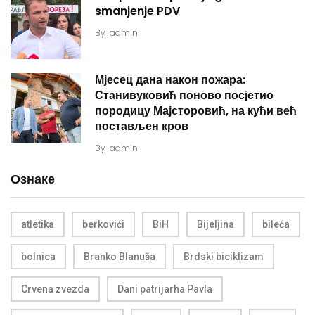
smanjenje PDV
By
admin
Мјесец дана након пожара:
Станивуковић поново посјетио
породицу Мајсторовић, на кући већ
постављен кров
By
admin
Ознаке
atletika
berkovići
BiH
Bijeljina
bileća
bolnica
Branko Blanuša
Brdski biciklizam
Crvena zvezda
Dani patrijarha Pavla