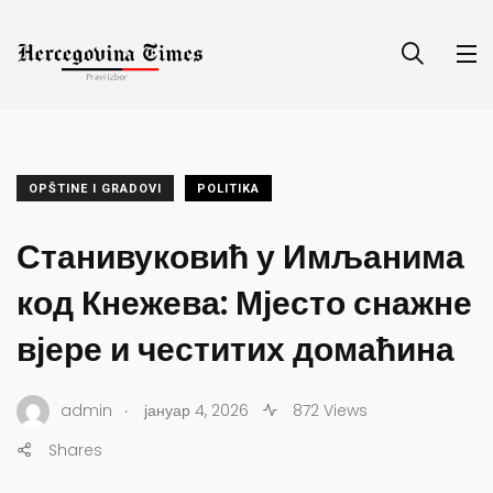
OPŠTINE I GRADOVI
POLITIKA
Станивуковић у Имљанима
код Кнежева: Мјесто снажне
вјере и честитих домаћина
.
admin
јануар 4, 2026
872 Views
Shares