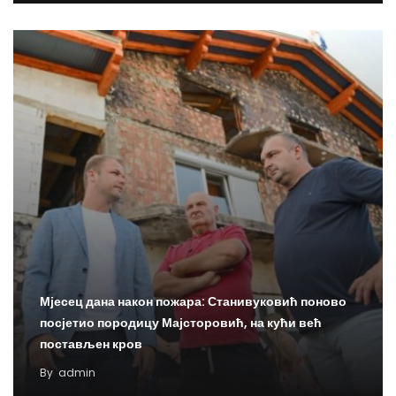
Мјесец дана након пожара: Станивуковић поново
посјетио породицу Мајсторовић, на кући већ
постављен кров
By
admin