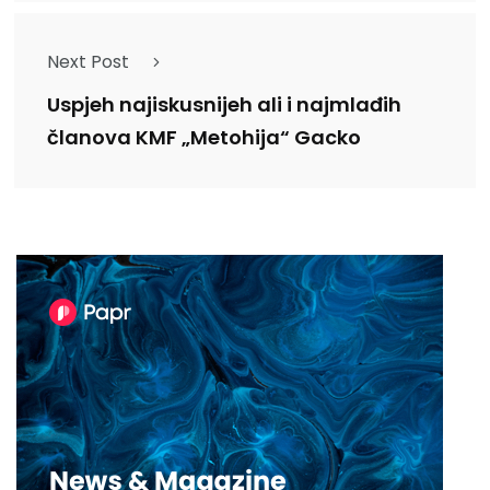
Next Post
Uspjeh najiskusnijeh ali i najmlađih
članova KMF „Metohija“ Gacko