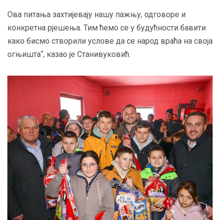
Ова питања захтијевају нашу пажњу, одговоре и
конкретна рјешења. Тим ћемо се у будућности бавити
како бисмо створили услове да се народ враћа на своја
огњишта“, казао је Станивуковић.