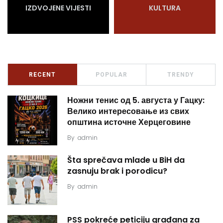
IZDVOJENE VIJESTI
KULTURA
RECENT
POPULAR
TRENDY
Ножни тенис од 5. августа у Гацку:
Велико интересовање из свих
општина источне Херцеговине
By
admin
Šta sprečava mlade u BiH da
zasnuju brak i porodicu?
By
admin
PSS pokreće peticiju građana za