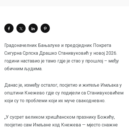
Градоначелник Бањалуке и предсједник Покрета
Сигурна Српска Драшко Станивуковић у новој 2026.
години наставио је тамо гдје је стао у прошлој – међу
обичним људима.
Данас је, између осталог, посјетио и житеље Имљака у
општини Кнежево гдје су подијели са Станивуковићем
који су то проблеми који их муче свакодневно.
„У сусрет великом хришћанском празнику Божићу,
посјетио сам Имљане код Кнежева — мјесто снажне