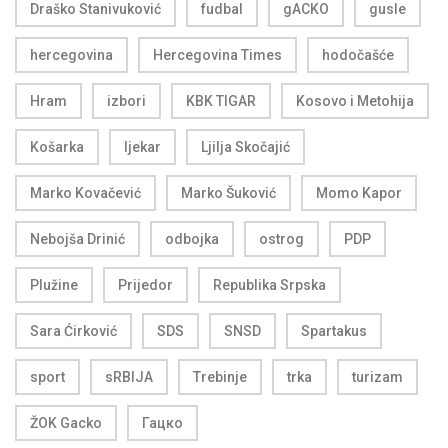
Draško Stanivuković
fudbal
gACKO
gusle
hercegovina
Hercegovina Times
hodočašće
Hram
izbori
KBK TIGAR
Kosovo i Metohija
Košarka
ljekar
Ljilja Skočajić
Marko Kovačević
Marko Šuković
Momo Kapor
Nebojša Drinić
odbojka
ostrog
PDP
Plužine
Prijedor
Republika Srpska
Sara Ćirković
SDS
SNSD
Spartakus
sport
sRBIJA
Trebinje
trka
turizam
ŽOK Gacko
Гацко