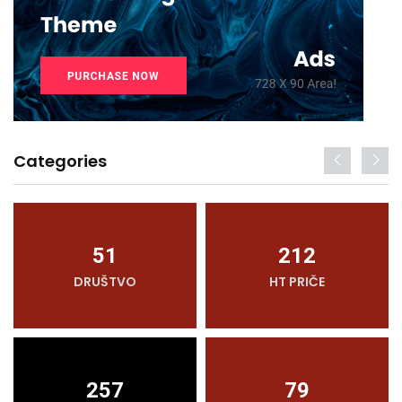
Categories
51
212
DRUŠTVO
HT PRIČE
257
79