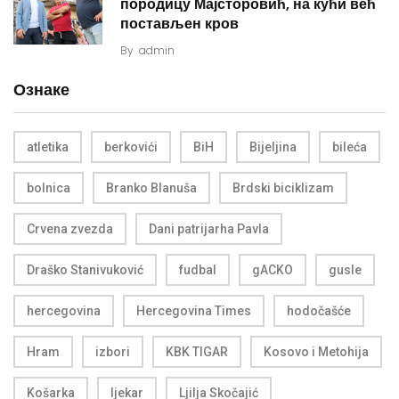
породицу Мајсторовић, на кући већ
постављен кров
By
admin
Ознаке
atletika
berkovići
BiH
Bijeljina
bileća
bolnica
Branko Blanuša
Brdski biciklizam
Crvena zvezda
Dani patrijarha Pavla
Draško Stanivuković
fudbal
gACKO
gusle
hercegovina
Hercegovina Times
hodočašće
Hram
izbori
KBK TIGAR
Kosovo i Metohija
Košarka
ljekar
Ljilja Skočajić