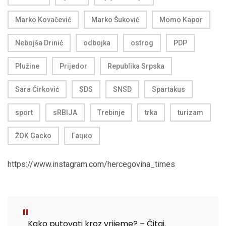
Marko Kovačević
Marko Šuković
Momo Kapor
Nebojša Drinić
odbojka
ostrog
PDP
Plužine
Prijedor
Republika Srpska
Sara Ćirković
SDS
SNSD
Spartakus
sport
sRBIJA
Trebinje
trka
turizam
ŽOK Gacko
Гацко
https://www.instagram.com/hercegovina_times
Kako putovati kroz vrijeme? – Čitaj.