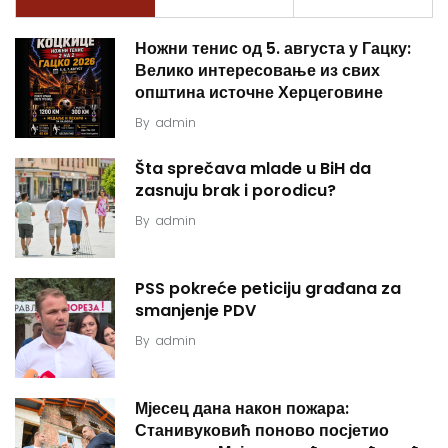
Ножни тенис од 5. августа у Гацку:
Велико интересовање из свих
општина источне Херцеговине
By
admin
Šta sprečava mlade u BiH da
zasnuju brak i porodicu?
By
admin
PSS pokreće peticiju građana za
smanjenje PDV
By
admin
Мјесец дана након пожара:
Станивуковић поново посјетио