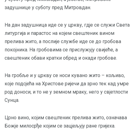
задушнице у суботу пред Митровдан.
На дан задушница иде се у цркву, гдје се служи Света
литургија и парастос на којем свештеник вином
прелива жито, а послије службе иде се до гробова
покојника. На гробовима се прислужују свијеће, а
свештеник обави кратки обред и окади гробове.
На гробље и у цркву се носи кувано жито – кољиво,
које подсјећа на Христове ријечи да зрно тек кад умре
род доноси, и то не у земном мраку, него у свјетлости
Сунца.
Црно вино, којим свештеник прелива жито, означава
Божје милосрђе којим се зацјељују ране гријеха.