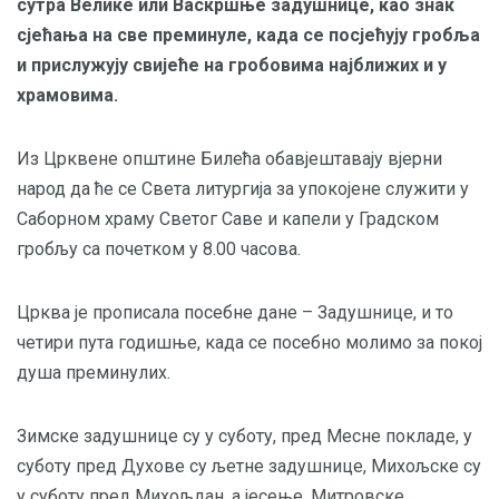
сутра Велике или Васкршње задушнице, као знак
сјећања на све преминуле, када се посјећују гробља
и прислужују свијеће на гробовима најближих и у
храмовима.
Из Црквене општине Билећа обавјештавају вјерни
народ да ће се Света литургија за упокојене служити у
Саборном храму Светог Саве и капели у Градском
гробљу са почетком у 8.00 часова.
Црква је прописала посебне дане – Задушнице, и то
четири пута годишње, када се посебно молимо за покој
душа преминулих.
Зимске задушнице су у суботу, пред Месне покладе, у
суботу пред Духове су љетне задушнице, Михољске су
у суботу пред Михољдан, а јесење, Митровске