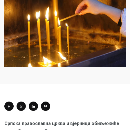
Српска православна црква и вјерници обиљежиће