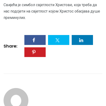
Свијећа је симбол свјетлости Христове, која треба да
нас подсјети на свјетлост којом Христос обасјава душе
преминулих.
Share: