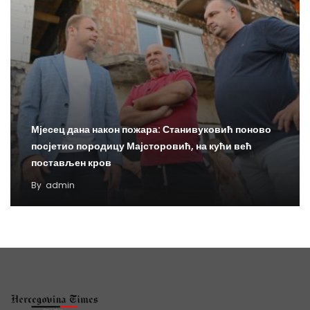
Мјесец дана након пожара: Станивуковић поново
посјетио породицу Мајсторовић, на кући већ
постављен кров
By
admin