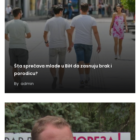
Šta sprečava mlade u BiH da zasnuju brak i
porodicu?
By
admin