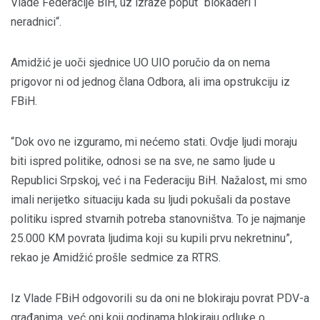
Vlade Federacije BiH, uz izraze poput “blokaderi i
neradnici“.
Amidžić je uoči sjednice UO UIO poručio da on nema
prigovor ni od jednog člana Odbora, ali ima opstrukciju iz
FBiH.
“Dok ovo ne izguramo, mi nećemo stati. Ovdje ljudi moraju
biti ispred politike, odnosi se na sve, ne samo ljude u
Republici Srpskoj, već i na Federaciju BiH. Nažalost, mi smo
imali nerijetko situaciju kada su ljudi pokušali da postave
politiku ispred stvarnih potreba stanovništva. To je najmanje
25.000 KM povrata ljudima koji su kupili prvu nekretninu”,
rekao je Amidžić prošle sedmice za RTRS.
Iz Vlade FBiH odgovorili su da oni ne blokiraju povrat PDV-a
građanima, već oni koji godinama blokiraju odluke o