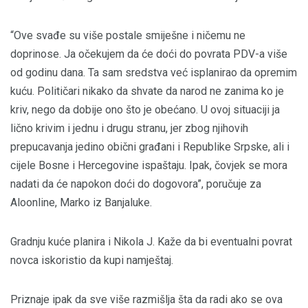
“Ove svađe su više postale smiješne i ničemu ne
doprinose. Ja očekujem da će doći do povrata PDV-a više
od godinu dana. Ta sam sredstva već isplanirao da opremim
kuću. Političari nikako da shvate da narod ne zanima ko je
kriv, nego da dobije ono što je obećano. U ovoj situaciji ja
lično krivim i jednu i drugu stranu, jer zbog njihovih
prepucavanja jedino obični građani i Republike Srpske, ali i
cijele Bosne i Hercegovine ispaštaju. Ipak, čovjek se mora
nadati da će napokon doći do dogovora”, poručuje za
Aloonline, Marko iz Banjaluke.
Gradnju kuće planira i Nikola J. Kaže da bi eventualni povrat
novca iskoristio da kupi namještaj.
Priznaje ipak da sve više razmišlja šta da radi ako se ova