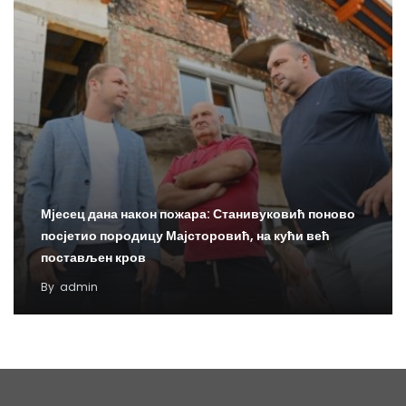
Мјесец дана након пожара: Станивуковић поново
посјетио породицу Мајсторовић, на кући већ
постављен кров
By
admin