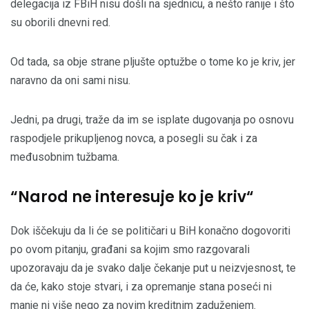
delegacija iz FBiH nisu došli na sjednicu, a nešto ranije i što
su oborili dnevni red.
Od tada, sa obje strane pljušte optužbe o tome ko je kriv, jer
naravno da oni sami nisu.
Jedni, pa drugi, traže da im se isplate dugovanja po osnovu
raspodjele prikupljenog novca, a posegli su čak i za
međusobnim tužbama.
“Narod ne interesuje ko je kriv“
Dok iščekuju da li će se političari u BiH konačno dogovoriti
po ovom pitanju, građani sa kojim smo razgovarali
upozoravaju da je svako dalje čekanje put u neizvjesnost, te
da će, kako stoje stvari, i za opremanje stana poseći ni
manje ni više nego za novim kreditnim zaduženjem.