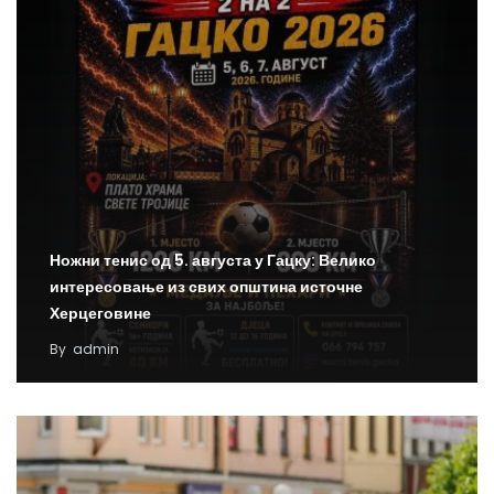
Ножни тенис од 5. августа у Гацку: Велико
интересовање из свих општина источне
Херцеговине
By
admin