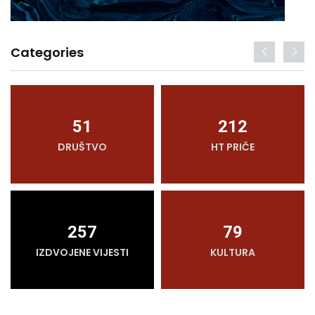
Categories
51
212
DRUŠTVO
HT PRIČE
257
79
IZDVOJENE VIJESTI
KULTURA