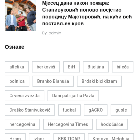
Мјесец дана након пожара:
Станивуковић поново посјетио
породицу Мајсторовић, на кући већ
постављен кров
By
admin
Ознаке
atletika
berkovići
BiH
Bijeljina
bileća
bolnica
Branko Blanuša
Brdski biciklizam
Crvena zvezda
Dani patrijarha Pavla
Draško Stanivuković
fudbal
gACKO
gusle
hercegovina
Hercegovina Times
hodočašće
Hram
izbori
KBK TIGAR
Kosovo i Metohija