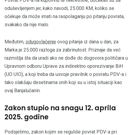
Povrat PDV-a na kupovinu te nekretnine, dočekali su sa
oduševljenjem jer, kako navodi, 25.000 KM, koliko se
očekuje da može imati na raspolaganju po pitanju povrata,
svakako da nije malo.
Međutim,
odugovlačenje
ovog pitanja iz dana u dan, za
Marka je 25.000 razloga za zabrinutost. Priznaje da već
razmišlja šta da uradi ako ne dođe do dogovora političara u
Upravnom odboru Uprave za indirektno oporezivanje BiH
(UO UIO), a koji treba da usvoje pravilnik o povratu PDV-a i
tako olakšaju desetinama onih koji su u istoj situaciji kao
ovaj Banjalučanin.
Zakon stupio na snagu 12. aprila
2025. godine
Podsjetimo, zakon kojim se reguliše povrat PDV-a pri