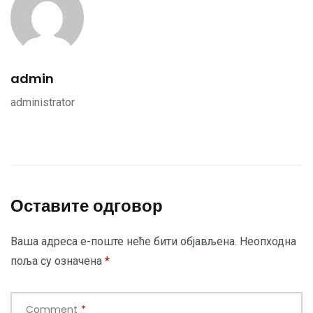
admin
administrator
Оставите одговор
Ваша адреса е-поште неће бити објављена.
Неопходна
поља су означена
*
Comment
*