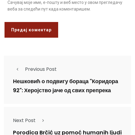
Сачувај моје име, е-пошту и веб место у овом прегледачу
веба за следећи пут када коментаришем.
Previous Post
Нешковић о подвигу бораца "Коридора
92": Херојство јаче од свих препрека
Next Post
Porodica Brčić uz pomoć humanih ljudi