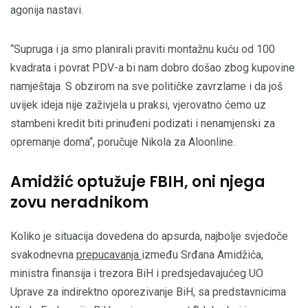
agonija nastavi.
“Supruga i ja smo planirali praviti montažnu kuću od 100
kvadrata i povrat PDV-a bi nam dobro došao zbog kupovine
namještaja. S obzirom na sve političke zavrzlame i da još
uvijek ideja nije zaživjela u praksi, vjerovatno ćemo uz
stambeni kredit biti prinuđeni podizati i nenamjenski za
opremanje doma“, poručuje Nikola za Aloonline.
Amidžić optužuje FBIH, oni njega
zovu neradnikom
Koliko je situacija dovedena do apsurda, najbolje svjedoče
svakodnevna
prepucavanja
između Srđana Amidžića,
ministra finansija i trezora BiH i predsjedavajućeg UO
Uprave za indirektno oporezivanje BiH, sa predstavnicima