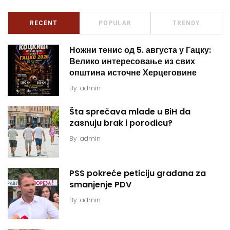
RECENT
POPULAR
TRENDY
Ножни тенис од 5. августа у Гацку:
Велико интересовање из свих
општина источне Херцеговине
By
admin
Šta sprečava mlade u BiH da
zasnuju brak i porodicu?
By
admin
PSS pokreće peticiju građana za
smanjenje PDV
By
admin