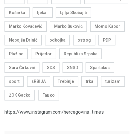
Košarka
ljekar
Ljilja Skočajić
Marko Kovačević
Marko Šuković
Momo Kapor
Nebojša Drinić
odbojka
ostrog
PDP
Plužine
Prijedor
Republika Srpska
Sara Ćirković
SDS
SNSD
Spartakus
sport
sRBIJA
Trebinje
trka
turizam
ŽOK Gacko
Гацко
https://www.instagram.com/hercegovina_times