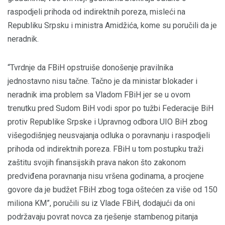
raspodjeli prihoda od indirektnih poreza, misleći na
Republiku Srpsku i ministra Amidžića, kome su poručili da je
neradnik.
“Tvrdnje da FBiH opstruiše donošenje pravilnika
jednostavno nisu tačne. Tačno je da ministar blokader i
neradnik ima problem sa Vladom FBiH jer se u ovom
trenutku pred Sudom BiH vodi spor po tužbi Federacije BiH
protiv Republike Srpske i Upravnog odbora UIO BiH zbog
višegodišnjeg neusvajanja odluka o poravnanju i raspodjeli
prihoda od indirektnih poreza. FBiH u tom postupku traži
zaštitu svojih finansijskih prava nakon što zakonom
predviđena poravnanja nisu vršena godinama, a procjene
govore da je budžet FBiH zbog toga oštećen za više od 150
miliona KM”, poručili su iz Vlade FBiH, dodajući da oni
podržavaju povrat novca za rješenje stambenog pitanja