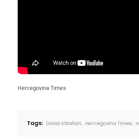
Hercegovina Times
Tags:
David Albahari
,
Hercegovina Times
,
n