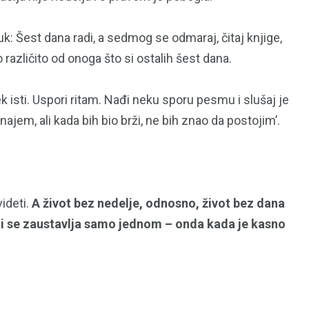
k: Šest dana radi, a sedmog se odmaraj, čitaj knjige,
 različito od onoga što si ostalih šest dana.
k isti. Uspori ritam. Nađi neku sporu pesmu i slušaj je
najem, ali kada bih bio brži, ne bih znao da postojim’.
ideti.
A život bez nedelje, odnosno, život bez dana
oji se zaustavlja samo jednom – onda kada je kasno