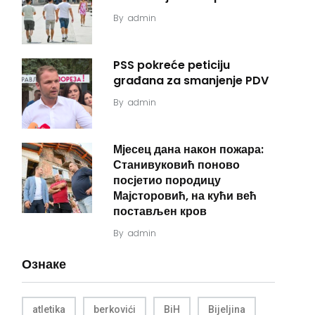
By
admin
PSS pokreće peticiju
građana za smanjenje PDV
By
admin
Мјесец дана након пожара:
Станивуковић поново
посјетио породицу
Мајсторовић, на кући већ
постављен кров
By
admin
Ознаке
atletika
berkovići
BiH
Bijeljina