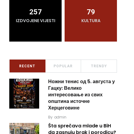
257
79
IZDVOJENE VIJESTI
KULTURA
RECENT
POPULAR
TRENDY
Ножни тенис од 5. августа у
Гацку: Велико
интересовање из свих
општина источне
Херцеговине
By
admin
Šta sprečava mlade u BiH
da zasnuju brak i porodicu?