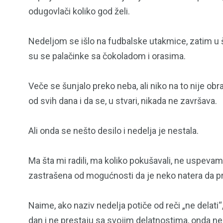
odugovlači koliko god želi.
86
10
SPORT
SVIJET
Nedeljom se išlo na fudbalske utakmice, zatim u š
su se palačinke sa čokoladom i orasima.
Veče se šunjalo preko neba, ali niko na to nije obr
od svih dana i da se, u stvari, nikada ne završava.
Ali onda se nešto desilo i nedelja je nestala.
Ma šta mi radili, ma koliko pokušavali, ne uspeva
zastrašena od mogućnosti da je neko natera da p
Naime, ako naziv nedelja potiče od reči „ne delati“,
dan i ne prestaju sa svojim delatnostima, onda ned