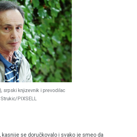
, srpski knjizevnik i prevodilac
97
33
n Strukic/PIXSELL
A
TRADICIJA
TURIZAM
o, kasnije se doručkovalo i svako je smeo da