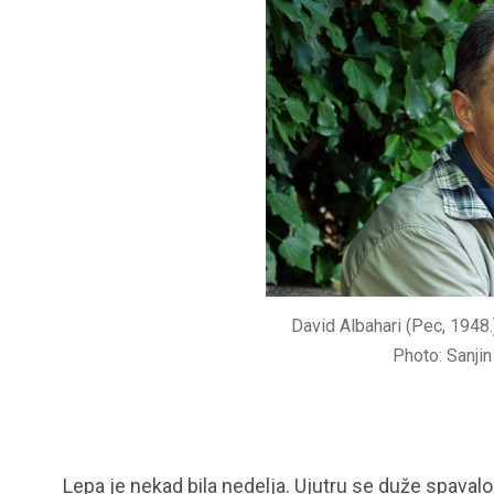
David Albahari (Pec, 1948.)
153
129
Photo: Sanji
OPŠTINE I GRADOVI
POLITIK
Lepa je nekad bila nedelja. Ujutru se duže spaval