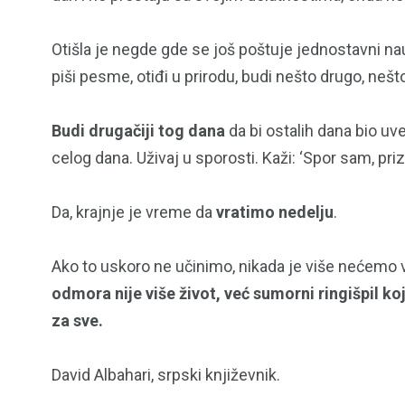
Otišla je negde gde se još poštuje jednostavni nau
piši pesme, otiđi u prirodu, budi nešto drugo, nešto
Budi drugačiji tog dana
da bi ostalih dana bio uve
celog dana. Uživaj u sporosti. Kaži: ‘Spor sam, priz
Da, krajnje je vreme da
vratimo nedelju
.
Ako to uskoro ne učinimo, nikada je više nećemo v
odmora nije više život, već sumorni ringišpil k
za sve.
David Albahari, srpski književnik.