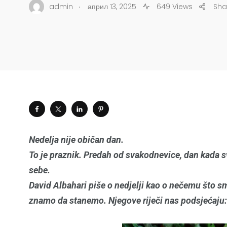
.
admin
април 13, 2025
649 Views
Sha
Nedelja nije običan dan.
To je praznik. Predah od svakodnevice, dan kada svi
sebe.
David Albahari piše o nedjelji kao o nečemu što smo
znamo da stanemo. Njegove riječi nas podsjećaju: