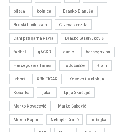
bileća
bolnica
Branko Blanuša
Brdski biciklizam
Crvena zvezda
Dani patrijarha Pavla
Draško Stanivuković
fudbal
gACKO
gusle
hercegovina
Hercegovina Times
hodočašće
Hram
izbori
KBK TIGAR
Kosovo i Metohija
Košarka
ljekar
Ljilja Skočajić
Marko Kovačević
Marko Šuković
Momo Kapor
Nebojša Drinić
odbojka