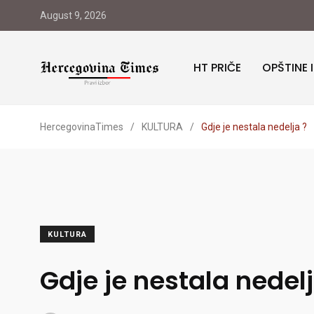
August 9, 2026
HT PRIČE
OPŠTINE 
HercegovinaTimes
/
KULTURA
/
Gdje je nestala nedelja ?
KULTURA
Gdje je nestala nedelj