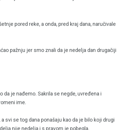
124
Uncategorized
etnje pored reke, a onda, pred kraj dana, naručivale
aćao pažnju jer smo znali da je nedelja dan drugačiji
mo da je nađemo. Sakrila se negde, uvređena i
romeni ime.
 a svi se tog dana ponašaju kao da je bilo koji drugi
elja nije nedelja i s pravom je pobegla.