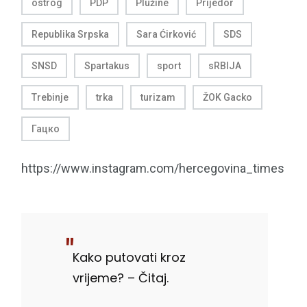
ostrog
PDP
Plužine
Prijedor
Republika Srpska
Sara Ćirković
SDS
SNSD
Spartakus
sport
sRBIJA
Trebinje
trka
turizam
ŽOK Gacko
Гацко
https://www.instagram.com/hercegovina_times
Kako putovati kroz
vrijeme? – Čitaj.