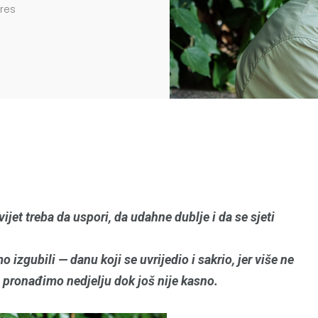
res
jet treba da uspori, da udahne dublje i da se sjeti
 izgubili — danu koji se uvrijedio i sakrio, jer više ne
 pronađimo nedjelju dok još nije kasno.