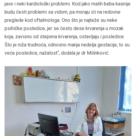
jave i neki kardiološki problemi. Kod jako malih beba kasnije
budu česti problemi sa vidom, pa moraju ići na redovne
preglede kod oftalmologa. Ono što je najteže su neke
psihičke posledice, jer se često dese krvarenja u mozak
koja, zavisno od stepena krvarenja, ostavljaju i posledice.
Što je niža trudnoća, odnosno manja nedelja gestacije, to su
veće posledice, nažalost“, dodala je dr Milinković.