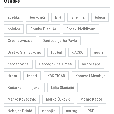
Ознаке
atletika
berkovići
BiH
Bijeljina
bileća
bolnica
Branko Blanuša
Brdski biciklizam
Crvena zvezda
Dani patrijarha Pavla
Draško Stanivuković
fudbal
gACKO
gusle
hercegovina
Hercegovina Times
hodočašće
Hram
izbori
KBK TIGAR
Kosovo i Metohija
Košarka
ljekar
Ljilja Skočajić
Marko Kovačević
Marko Šuković
Momo Kapor
Nebojša Drinić
odbojka
ostrog
PDP