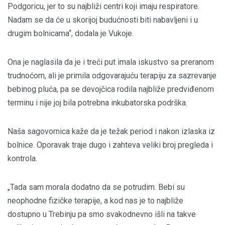
Podgoricu, jer to su najbliži centri koji imaju respiratore.
Nadam se da će u skorijoj budućnosti biti nabavljeni i u
drugim bolnicama“, dodala je Vukoje.
Ona je naglasila da je i treći put imala iskustvo sa preranom
trudnoćom, ali je primila odgovarajuću terapiju za sazrevanje
bebinog pluća, pa se devojčica rodila najbliže predviđenom
terminu i nije joj bila potrebna inkubatorska podrška.
Naša sagovornica kaže da je težak period i nakon izlaska iz
bolnice. Oporavak traje dugo i zahteva veliki broj pregleda i
kontrola.
„Tada sam morala dodatno da se potrudim. Bebi su
neophodne fizičke terapije, a kod nas je to najbliže
dostupno u Trebinju pa smo svakodnevno išli na takve