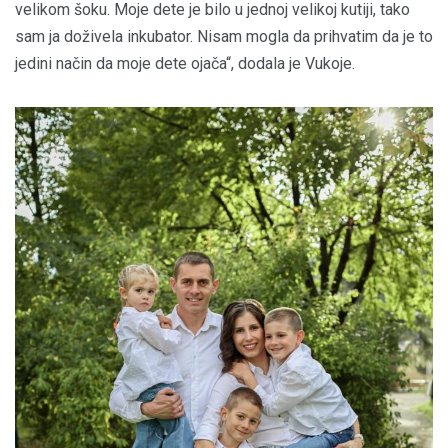
velikom šoku. Moje dete je bilo u jednoj velikoj kutiji, tako
sam ja doživela inkubator. Nisam mogla da prihvatim da je to
jedini način da moje dete ojača“, dodala je Vukoje.