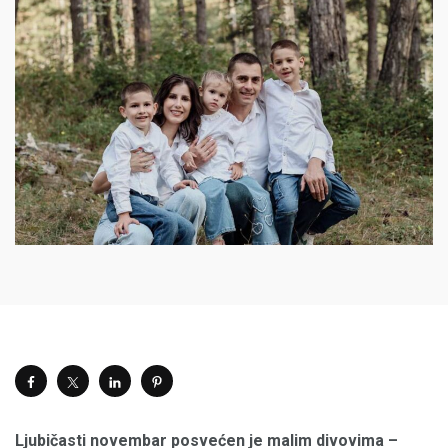
Ljubičasti novembar posvećen je malim divovima –