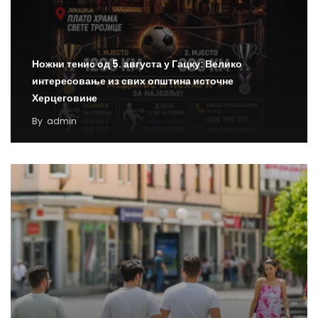
Ножни тенис од 5. августа у Гацку: Велико
интересовање из свих општина источне
Херцеговине
By
admin