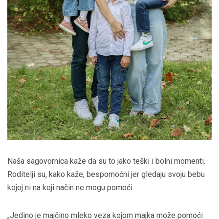
Naša sagovornica kaže da su to jako teški i bolni momenti.
Roditelji su, kako kaže, bespomoćni jer gledaju svoju bebu
kojoj ni na koji način ne mogu pomoći.
„Jedino je majčino mleko veza kojom majka može pomoći