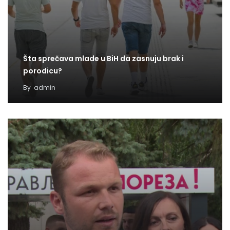
Šta sprečava mlade u BiH da zasnuju brak i
porodicu?
By
admin