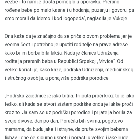
vežbe i to nam je dosta pomoglo u oporavku. Prerano
rođene bebe po malo kasne i u hodanju, puzanju i govoru, pa
smo morali da idemo i kod logopeda“, naglasila je Vukoje.
Ona kaže da je značajno da se priča o ovom problemu jer je
veoma čest i potrebno je uputiti roditelje na prave adrese
kako bi im borba bila lakša. Nada je članica Udruženja
roditelja preranih beba u Republici Srpskoj „Mrvice“. Od
velike koristi je, kako kaže, podrška Udruženja, medicinskog
i stručnog osoblja, a ponajviše podrška porodice.
„Podrška zajednice je jako bitna. Tri puta proći kroz to je jako
teško, ali kada se stvori sistem podrške onda je lakše proći
kroz to. Ja sam se uz podršku porodice i prijatelja borila za
svoje divove, dan po dan. Poručila bih svima, pogotovo
mamama, da budu jake i istrajne, da pruže svojim bebama
ljubav i one će sigurno uspeti i porasti u velike i jake ljude.