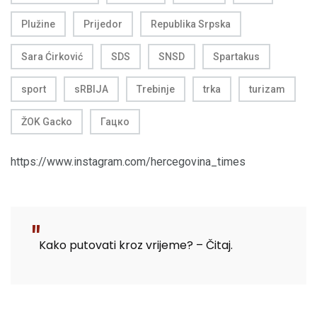
Plužine
Prijedor
Republika Srpska
Sara Ćirković
SDS
SNSD
Spartakus
sport
sRBIJA
Trebinje
trka
turizam
ŽOK Gacko
Гацко
https://www.instagram.com/hercegovina_times
Kako putovati kroz vrijeme? – Čitaj.