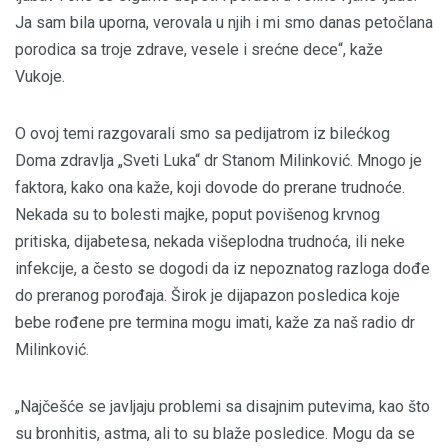
Ja sam bila uporna, verovala u njih i mi smo danas petočlana
porodica sa troje zdrave, vesele i srećne dece“, kaže
Vukoje.
O ovoj temi razgovarali smo sa pedijatrom iz bilećkog
Doma zdravlja „Sveti Luka“ dr Stanom Milinković. Mnogo je
faktora, kako ona kaže, koji dovode do prerane trudnoće.
Nekada su to bolesti majke, poput povišenog krvnog
pritiska, dijabetesa, nekada višeplodna trudnoća, ili neke
infekcije, a često se dogodi da iz nepoznatog razloga dođe
do preranog porođaja. Širok je dijapazon posledica koje
bebe rođene pre termina mogu imati, kaže za naš radio dr
Milinković.
„Najčešće se javljaju problemi sa disajnim putevima, kao što
su bronhitis, astma, ali to su blaže posledice. Mogu da se