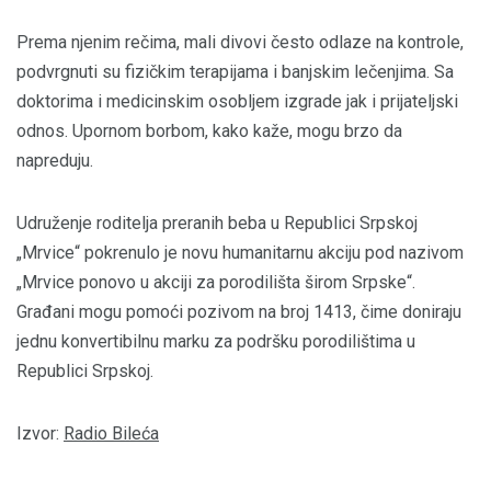
Prema njenim rečima, mali divovi često odlaze na kontrole,
podvrgnuti su fizičkim terapijama i banjskim lečenjima. Sa
doktorima i medicinskim osobljem izgrade jak i prijateljski
odnos. Upornom borbom, kako kaže, mogu brzo da
napreduju.
Udruženje roditelja preranih beba u Republici Srpskoj
„Mrvice“ pokrenulo je novu humanitarnu akciju pod nazivom
„Mrvice ponovo u akciji za porodilišta širom Srpske“.
Građani mogu pomoći pozivom na broj 1413, čime doniraju
jednu konvertibilnu marku za podršku porodilištima u
Republici Srpskoj.
Izvor:
Radio Bileća