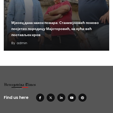
Мјесец дана након пожара: Станивуковић поново
посјетио породицу Мајсторовић, на кући већ
постављен кров
By
admin
Find us here