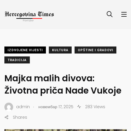
IZDVOJENE VIJESTI
KULTURA
OPŠTINE I GRADOVI
TRADICIJA
Majka malih divova:
Životna priča Nade Vukoje
.
admin
новембар 17, 2025
283 Views
Shares