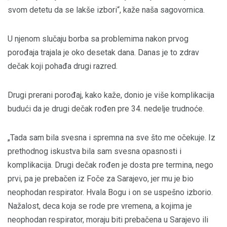
svom detetu da se lakše izbori“, kaže naša sagovornica.
U njenom slučaju borba sa problemima nakon prvog
porođaja trajala je oko desetak dana. Danas je to zdrav
dečak koji pohađa drugi razred.
Drugi prerani porođaj, kako kaže, donio je više komplikacija
budući da je drugi dečak rođen pre 34. nedelje trudnoće.
„Tada sam bila svesna i spremna na sve što me očekuje. Iz
prethodnog iskustva bila sam svesna opasnosti i
komplikacija. Drugi dečak rođen je dosta pre termina, nego
prvi, pa je prebačen iz Foče za Sarajevo, jer mu je bio
neophodan respirator. Hvala Bogu i on se uspešno izborio.
Nažalost, deca koja se rode pre vremena, a kojima je
neophodan respirator, moraju biti prebačena u Sarajevo ili