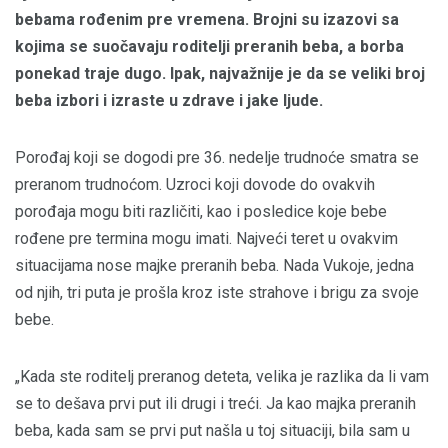
bebama rođenim pre vremena. Brojni su izazovi sa
kojima se suočavaju roditelji preranih beba, a borba
ponekad traje dugo. Ipak, najvažnije je da se veliki broj
beba izbori i izraste u zdrave i jake ljude.
Porođaj koji se dogodi pre 36. nedelje trudnoće smatra se
preranom trudnoćom. Uzroci koji dovode do ovakvih
porođaja mogu biti različiti, kao i posledice koje bebe
rođene pre termina mogu imati. Najveći teret u ovakvim
situacijama nose majke preranih beba. Nada Vukoje, jedna
od njih, tri puta je prošla kroz iste strahove i brigu za svoje
bebe.
„Kada ste roditelj preranog deteta, velika je razlika da li vam
se to dešava prvi put ili drugi i treći. Ja kao majka preranih
beba, kada sam se prvi put našla u toj situaciji, bila sam u