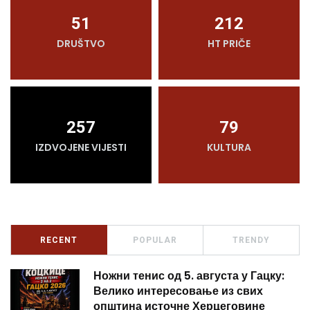
51
212
DRUŠTVO
HT PRIČE
257
79
IZDVOJENE VIJESTI
KULTURA
RECENT
POPULAR
TRENDY
Ножни тенис од 5. августа у Гацку:
Велико интересовање из свих
општина источне Херцеговине