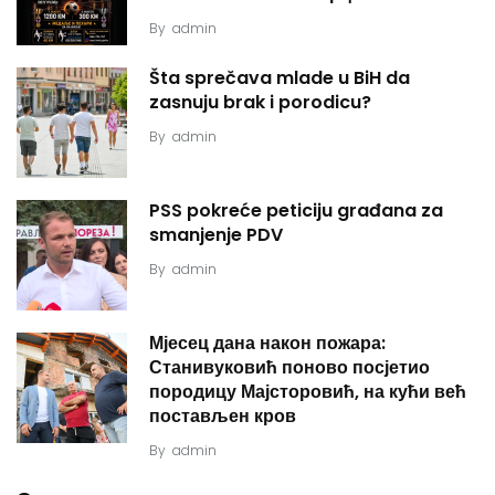
By
admin
Šta sprečava mlade u BiH da
zasnuju brak i porodicu?
By
admin
PSS pokreće peticiju građana za
smanjenje PDV
By
admin
Мјесец дана након пожара:
Станивуковић поново посјетио
породицу Мајсторовић, на кући већ
постављен кров
By
admin