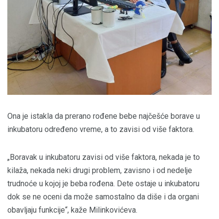
Ona je istakla da prerano rođene bebe najčešće borave u
inkubatoru određeno vreme, a to zavisi od više faktora.
„Boravak u inkubatoru zavisi od više faktora, nekada je to
kilaža, nekada neki drugi problem, zavisno i od nedelje
trudnoće u kojoj je beba rođena. Dete ostaje u inkubatoru
dok se ne oceni da može samostalno da diše i da organi
obavljaju funkcije“, kaže Milinkovićeva.