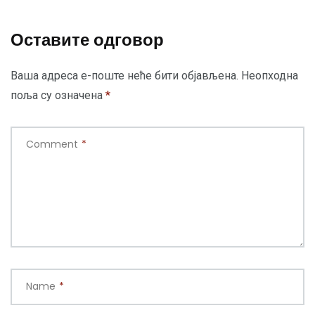
Оставите одговор
Ваша адреса е-поште неће бити објављена.
Неопходна
поља су означена
*
Comment
*
Name
*