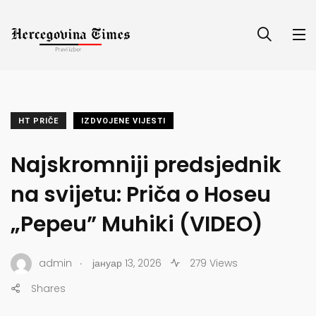
HT PRIČE
IZDVOJENE VIJESTI
Najskromniji predsjednik
na svijetu: Priča o Hoseu
„Pepeu” Muhiki (VIDEO)
.
admin
јануар 13, 2026
279 Views
Shares