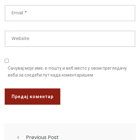
Email
*
Website
Сачувај моје име, е-пошту и веб место у овом прегледачу
веба за следећи пут када коментаришем.
Previous Post