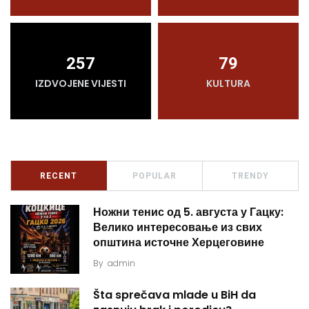
257
79
IZDVOJENE VIJESTI
KULTURA
RECENT
POPULAR
TRENDY
Ножни тенис од 5. августа у Гацку:
Велико интересовање из свих
општина источне Херцеговине
By
admin
Šta sprečava mlade u BiH da