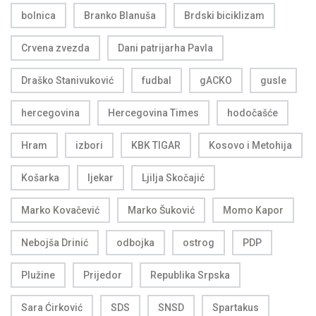
bolnica
Branko Blanuša
Brdski biciklizam
Crvena zvezda
Dani patrijarha Pavla
Draško Stanivuković
fudbal
gACKO
gusle
hercegovina
Hercegovina Times
hodočašće
Hram
izbori
KBK TIGAR
Kosovo i Metohija
Košarka
ljekar
Ljilja Skočajić
Marko Kovačević
Marko Šuković
Momo Kapor
Nebojša Drinić
odbojka
ostrog
PDP
Plužine
Prijedor
Republika Srpska
Sara Ćirković
SDS
SNSD
Spartakus