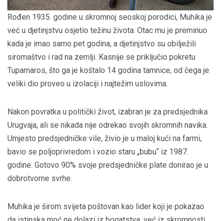
Rođen 1935. godine u skromnoj seoskoj porodici, Muhika je
već u djetinjstvu osjetio težinu života. Otac mu je preminuo
kada je imao samo pet godina, a djetinjstvo su obilježili
siromaštvo i rad na zemlji. Kasnije se priključio pokretu
Tupamaros, što ga je koštalo 14 godina tamnice, od čega je
veliki dio proveo u izolaciji i najtežim uslovima.
Nakon povratka u politički život, izabran je za predsjednika
Urugvaja, ali se nikada nije odrekao svojih skromnih navika.
Umjesto predsjedničke vile, živio je u maloj kući na farmi,
bavio se poljoprivredom i vozio staru „bubu“ iz 1987.
godine. Gotovo 90% svoje predsjedničke plate donirao je u
dobrotvorne svrhe.
Muhika je širom svijeta poštovan kao lider koji je pokazao
da istinska moć ne dolazi iz bogatstva, već iz skromnosti,