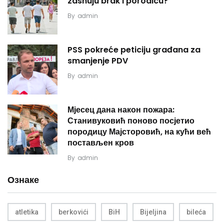
zasnuju brak i porodicu?
By
admin
PSS pokreće peticiju građana za
smanjenje PDV
By
admin
Мјесец дана након пожара:
Станивуковић поново посјетио
породицу Мајсторовић, на кући већ
постављен кров
By
admin
Ознаке
atletika
berkovići
BiH
Bijeljina
bileća