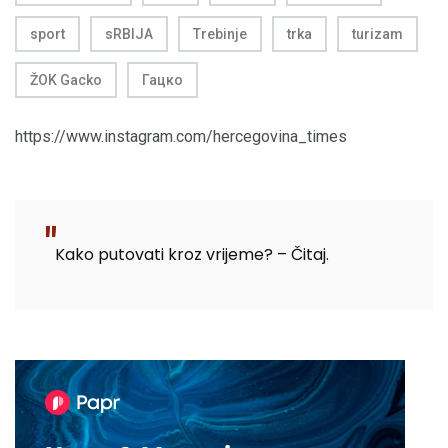
sport
sRBIJA
Trebinje
trka
turizam
ŽOK Gacko
Гацко
https://www.instagram.com/hercegovina_times
Kako putovati kroz vrijeme? – Čitaj.