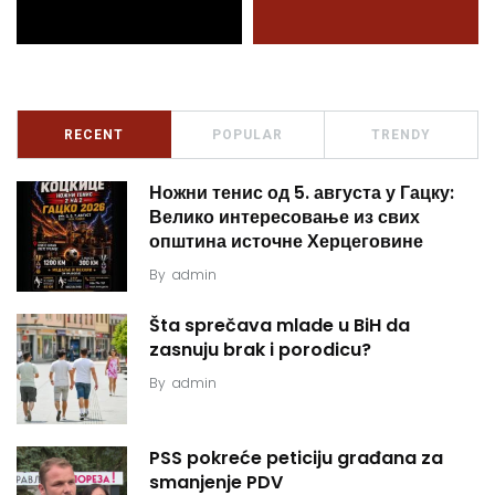
RECENT
POPULAR
TRENDY
Ножни тенис од 5. августа у Гацку:
Велико интересовање из свих
општина источне Херцеговине
By
admin
Šta sprečava mlade u BiH da
zasnuju brak i porodicu?
By
admin
PSS pokreće peticiju građana za
smanjenje PDV