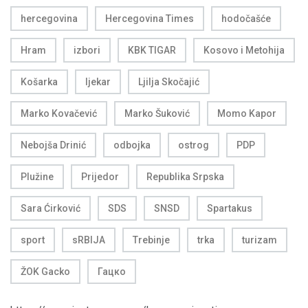
hercegovina
Hercegovina Times
hodočašće
Hram
izbori
KBK TIGAR
Kosovo i Metohija
Košarka
ljekar
Ljilja Skočajić
Marko Kovačević
Marko Šuković
Momo Kapor
Nebojša Drinić
odbojka
ostrog
PDP
Plužine
Prijedor
Republika Srpska
Sara Ćirković
SDS
SNSD
Spartakus
sport
sRBIJA
Trebinje
trka
turizam
ŽOK Gacko
Гацко