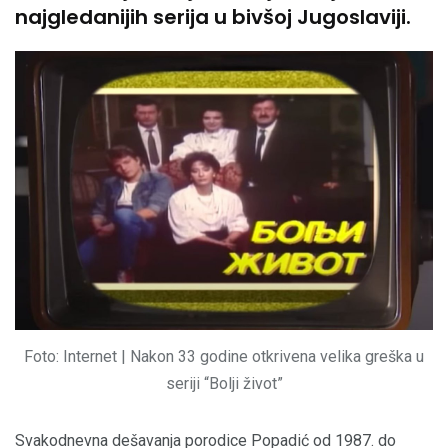
najgledanijih serija u bivšoj Jugoslaviji.
Foto: Internet | Nakon 33 godine otkrivena velika greška u
seriji “Bolji život”
Svakodnevna dešavanja porodice Popadić od 1987. do