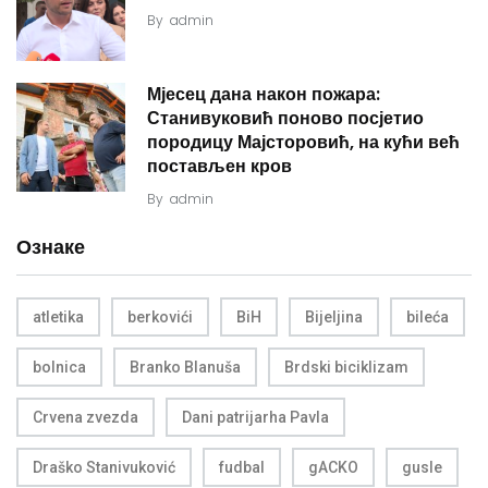
By
admin
Мјесец дана након пожара:
Станивуковић поново посјетио
породицу Мајсторовић, на кући већ
постављен кров
By
admin
Ознаке
atletika
berkovići
BiH
Bijeljina
bileća
bolnica
Branko Blanuša
Brdski biciklizam
Crvena zvezda
Dani patrijarha Pavla
Draško Stanivuković
fudbal
gACKO
gusle