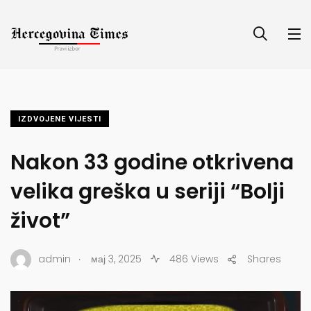
IZDVOJENE VIJESTI
Nakon 33 godine otkrivena
velika greška u seriji “Bolji
život”
.
admin
мај 3, 2025
486 Views
Shares