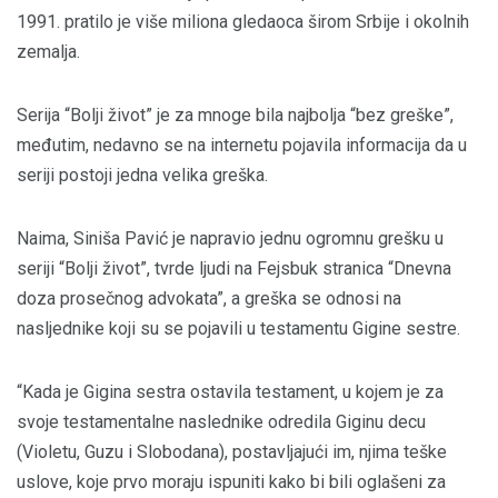
1991. pratilo je više miliona gledaoca širom Srbije i okolnih
zemalja.
Serija “Bolji život” je za mnoge bila najbolja “bez greške”,
međutim, nedavno se na internetu pojavila informacija da u
seriji postoji jedna velika greška.
Naima, Siniša Pavić je napravio jednu ogromnu grešku u
seriji “Bolji život”, tvrde ljudi na Fejsbuk stranica “Dnevna
doza prosečnog advokata”, a greška se odnosi na
nasljednike koji su se pojavili u testamentu Gigine sestre.
“Kada je Gigina sestra ostavila testament, u kojem je za
svoje testamentalne naslednike odredila Giginu decu
(Violetu, Guzu i Slobodana), postavljajući im, njima teške
uslove, koje prvo moraju ispuniti kako bi bili oglašeni za