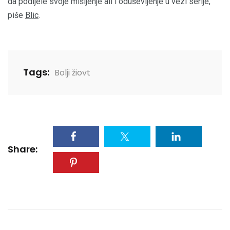
da podijele svoje mišljenje ali i oduševljenje u vezi serije,
piše
Blic
.
Tags:
Bolji žiovt
Share: