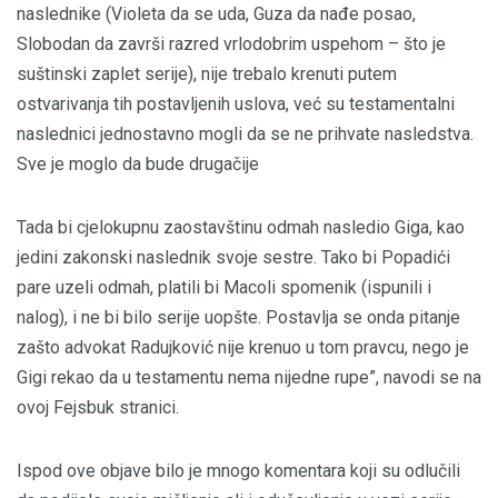
naslednike (Violeta da se uda, Guza da nađe posao,
Slobodan da završi razred vrlodobrim uspehom – što je
suštinski zaplet serije), nije trebalo krenuti putem
ostvarivanja tih postavljenih uslova, već su testamentalni
naslednici jednostavno mogli da se ne prihvate nasledstva.
Sve je moglo da bude drugačije
Tada bi cjelokupnu zaostavštinu odmah nasledio Giga, kao
jedini zakonski naslednik svoje sestre. Tako bi Popadići
pare uzeli odmah, platili bi Macoli spomenik (ispunili i
nalog), i ne bi bilo serije uopšte. Postavlja se onda pitanje
zašto advokat Radujković nije krenuo u tom pravcu, nego je
Gigi rekao da u testamentu nema nijedne rupe”, navodi se na
ovoj Fejsbuk stranici.
Ispod ove objave bilo je mnogo komentara koji su odlučili