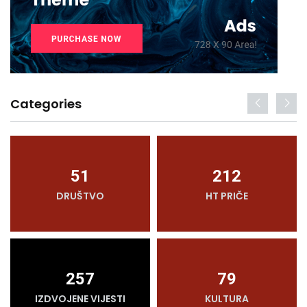
Categories
51
212
DRUŠTVO
HT PRIČE
257
79
IZDVOJENE VIJESTI
KULTURA