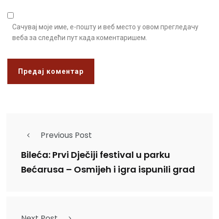
Сачувај моје име, е-пошту и веб место у овом прегледачу
веба за следећи пут када коментаришем.
Previous Post
Bileća: Prvi Dječiji festival u parku
Bećarusa – Osmijeh i igra ispunili grad
Next Post