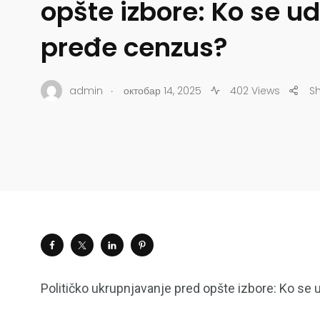
opšte izbore: Ko se u
pređe cenzus?
.
admin
октобар 14, 2025
402 Views
S
Političko ukrupnjavanje pred opšte izbore: Ko se