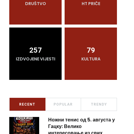
DRUŠTVO
HT PRIČE
O
257
79
IZDVOJENE VIJESTI
KULTURA
RECENT
POPULAR
TRENDY
Ножни тенис од 5. августа у
Гацку: Велико
интересовање из свих