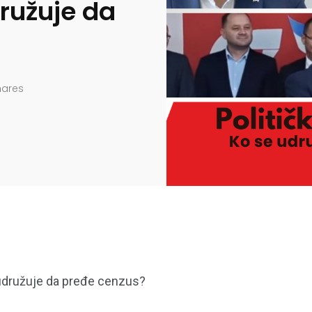
družuje da
hares
 udružuje da pređe cenzus?