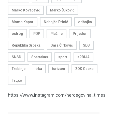
Marko Kovačević
Marko Šuković
Momo Kapor
Nebojša Drinić
odbojka
ostrog
PDP
Plužine
Prijedor
Republika Srpska
Sara Ćirković
SDS
SNSD
Spartakus
sport
sRBIJA
Trebinje
trka
turizam
ŽOK Gacko
Гацко
https://www.instagram.com/hercegovina_times