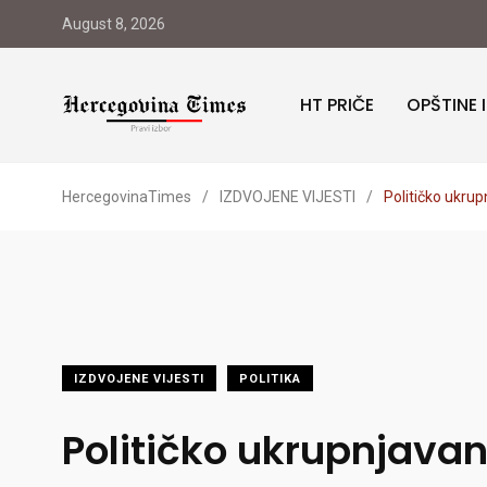
August 8, 2026
HT PRIČE
OPŠTINE 
HercegovinaTimes
/
IZDVOJENE VIJESTI
/
Političko ukru
IZDVOJENE VIJESTI
POLITIKA
Političko ukrupnjavan