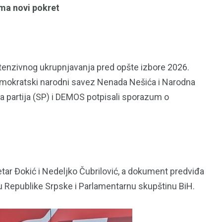
ma novi pokret
ntenzivnog ukrupnjavanja pred opšte izbore 2026.
Demokratski narodni savez Nenada Nešića i Narodna
čka partija (SP) i DEMOS potpisali sporazum o
tar Đokić i Nedeljko Čubrilović, a dokument predviđa
u Republike Srpske i Parlamentarnu skupštinu BiH.
97
33