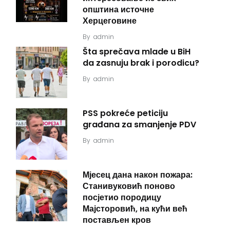
општина источне
Херцеговине
By
admin
Šta sprečava mlade u BiH
da zasnuju brak i porodicu?
By
admin
PSS pokreće peticiju
građana za smanjenje PDV
By
admin
Мјесец дана након пожара:
Станивуковић поново
посјетио породицу
Мајсторовић, на кући већ
постављен кров