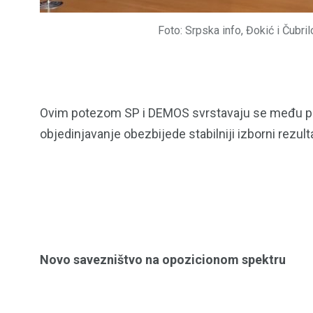
Foto: Srpska info, Đokić i Čubr
Ovim potezom SP i DEMOS svrstavaju se među pol
objedinjavanje obezbijede stabilniji izborni rezul
Novo savezništvo na opozicionom spektru