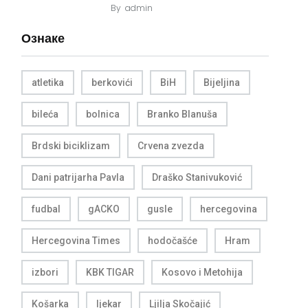
By
admin
Ознаке
atletika
berkovići
BiH
Bijeljina
bileća
bolnica
Branko Blanuša
Brdski biciklizam
Crvena zvezda
Dani patrijarha Pavla
Draško Stanivuković
fudbal
gACKO
gusle
hercegovina
Hercegovina Times
hodočašće
Hram
izbori
KBK TIGAR
Kosovo i Metohija
Košarka
ljekar
Ljilja Skočajić