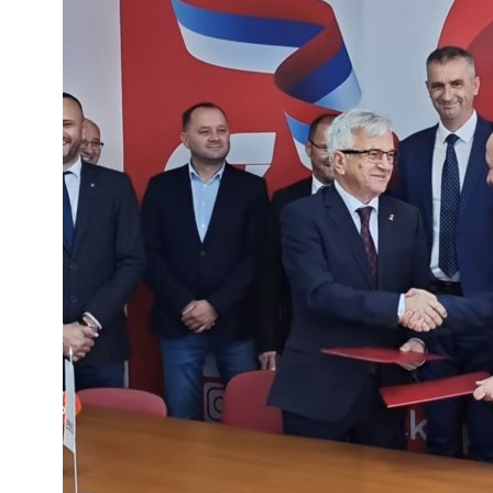
OPŠTINE I GRADOVI
POLITIK
86
10
SPORT
SVIJET