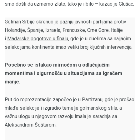
smo došli da
uzmemo zlato
, tako je i bilo – kazao je Glušac.
Golman Srbije skrenuo je pažnju javnosti partijama protiv
Holandije, Španije, Izraela, Francuske, Crne Gore, Italije
i
Mađarske pogotovo u finalu
, gde je u duelima sa najjačim
selekcijama kontinenta imao veliki broj ključnih intervencija.
Posebno se istakao mirnoćom u odlučujućim
momentima i sigurnošću u situacijama sa igračem
manje.
Put do reprezentacije započeo je u Partizanu, gde je prošao
mlađe selekcije i izgradio temelje golmanskog stila, a
važnu ulogu u njegovom razvoju imala je saradnja sa
Aleksandrom Šoštarom.