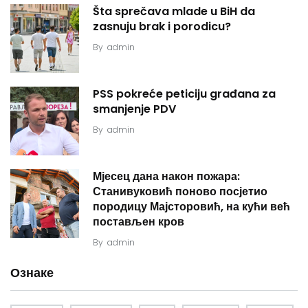
Šta sprečava mlade u BiH da
zasnuju brak i porodicu?
By
admin
PSS pokreće peticiju građana za
smanjenje PDV
By
admin
Мјесец дана након пожара:
Станивуковић поново посјетио
породицу Мајсторовић, на кући већ
постављен кров
By
admin
Ознаке