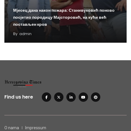
Мјесец дана након пожара: Станивуковић поново
посјетио породицу Мајсторовић, на кући већ
постављен кров
By
admin
Find us here
O nama
Impressum