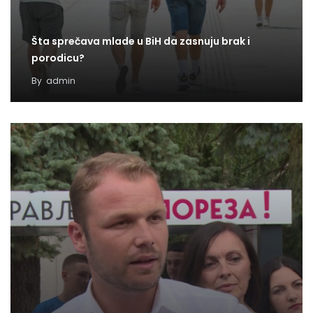
Šta sprečava mlade u BiH da zasnuju brak i
porodicu?
By
admin