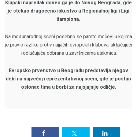
Klupski napredak doveo ga je do Novog Beograda, gde
je stekao dragoceno iskustvo u Regionalnoj ligi i Ligi
šampiona.
Na međunarodnoj sceni posebno se pamte mečevi u kojima
je pravio razliku protiv najjačih evropskih klubova, uključujući
i odlučujuće odbrane u završnicama utakmica.
Evropsko prvenstvo u Beogradu predstavlja njegov
debi na najvećoj reprezentativnoj sceni, gde je postao
oslonac tima u borbi za najsjajnije odličje.