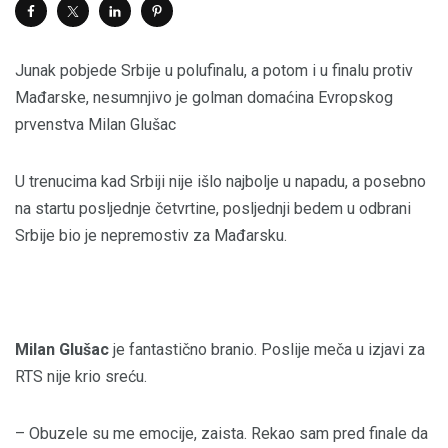
Junak pobjede Srbije u polufinalu, a potom i u finalu protiv
Mađarske, nesumnjivo je golman domaćina Evropskog
prvenstva Milan Glušac
U trenucima kad Srbiji nije išlo najbolje u napadu, a posebno
na startu posljednje četvrtine, posljednji bedem u odbrani
Srbije bio je nepremostiv za Mađarsku.
Milan
Glušac
je fantastično branio. Poslije meča u izjavi za
RTS nije krio sreću.
– Obuzele su me emocije, zaista. Rekao sam pred finale da