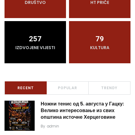
DRUŠTVO
HT PRIČE
257
79
IZDVOJENE VIJESTI
KULTURA
RECENT
POPULAR
TRENDY
Ножни тенис од 5. августа у Гацку:
Велико интересовање из свих
општина источне Херцеговине
By
admin