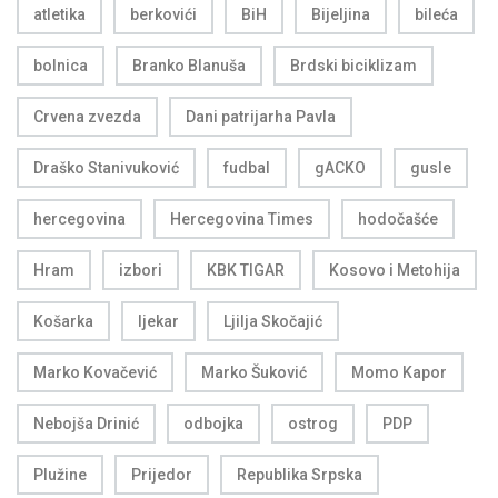
atletika
berkovići
BiH
Bijeljina
bileća
bolnica
Branko Blanuša
Brdski biciklizam
Crvena zvezda
Dani patrijarha Pavla
Draško Stanivuković
fudbal
gACKO
gusle
hercegovina
Hercegovina Times
hodočašće
Hram
izbori
KBK TIGAR
Kosovo i Metohija
Košarka
ljekar
Ljilja Skočajić
Marko Kovačević
Marko Šuković
Momo Kapor
Nebojša Drinić
odbojka
ostrog
PDP
Plužine
Prijedor
Republika Srpska