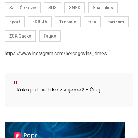
Sara Ćirković
SDS
SNSD
Spartakus
sport
sRBIJA
Trebinje
trka
turizam
ŽOK Gacko
Гацко
https://www.instagram.com/hercegovina_times
Kako putovati kroz vrijeme? – Čitaj.