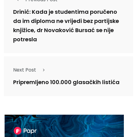
Drinić: Kada je studentima poručeno
da im diploma ne vrijedi bez partijske
knjižice, dr Novaković Bursać se nije
potresla
Next Post
Pripremljeno 100.000 glasačkih listića