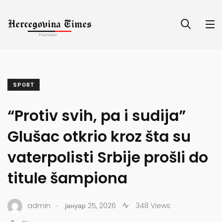
SPORT
“Protiv svih, pa i sudija”
Glušac otkrio kroz šta su
vaterpolisti Srbije prošli do
titule šampiona
.
admin
јануар 25, 2026
348 Views