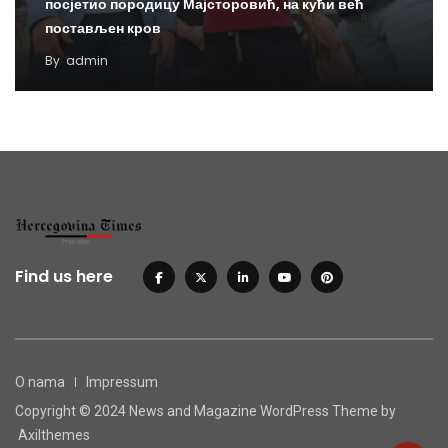
посјетио породицу Мајсторовић, на кући већ
постављен кров
By
admin
Find us here
O nama
Impressum
Copyright © 2024 News and Magazine WordPress Theme by
Axilthemes