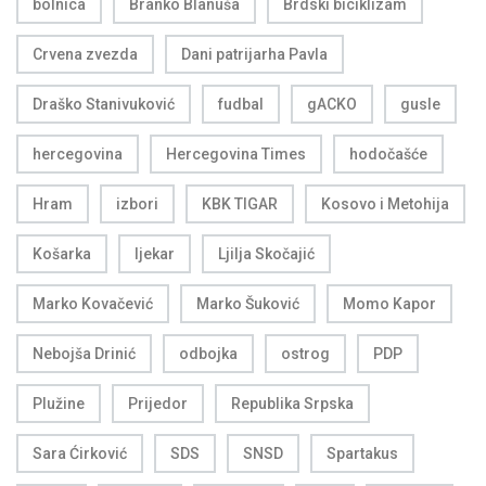
bolnica
Branko Blanuša
Brdski biciklizam
Crvena zvezda
Dani patrijarha Pavla
Draško Stanivuković
fudbal
gACKO
gusle
hercegovina
Hercegovina Times
hodočašće
Hram
izbori
KBK TIGAR
Kosovo i Metohija
Košarka
ljekar
Ljilja Skočajić
Marko Kovačević
Marko Šuković
Momo Kapor
Nebojša Drinić
odbojka
ostrog
PDP
Plužine
Prijedor
Republika Srpska
Sara Ćirković
SDS
SNSD
Spartakus