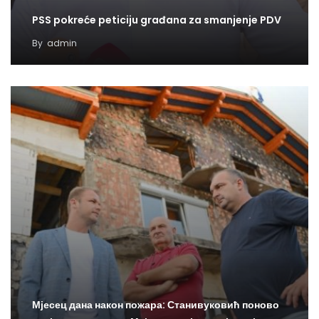
PSS pokreće peticiju građana za smanjenje PDV
By
admin
Мјесец дана након пожара: Станивуковић поново