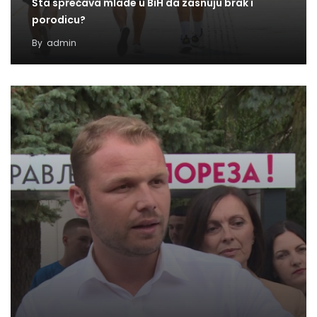
Šta sprečava mlade u BiH da zasnuju brak i
porodicu?
By
admin