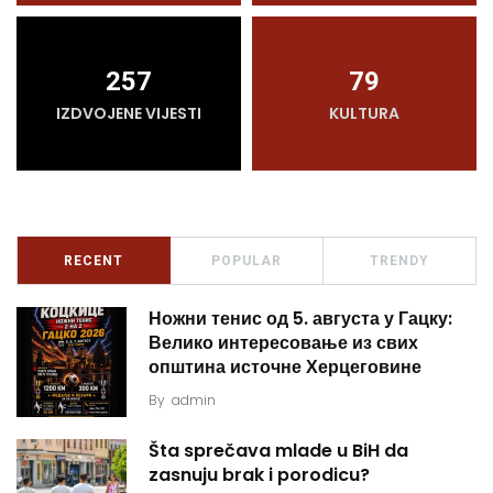
257
79
IZDVOJENE VIJESTI
KULTURA
RECENT
POPULAR
TRENDY
Ножни тенис од 5. августа у Гацку:
Велико интересовање из свих
општина источне Херцеговине
By
admin
Šta sprečava mlade u BiH da
zasnuju brak i porodicu?