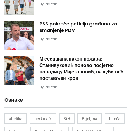
By
admin
PSS pokreće peticiju građana za
smanjenje PDV
By
admin
Мјесец дана након пожара:
Станивуковић поново посјетио
породицу Мајсторовић, на кући већ
постављен кров
By
admin
Ознаке
atletika
berkovići
BiH
Bijeljina
bileća