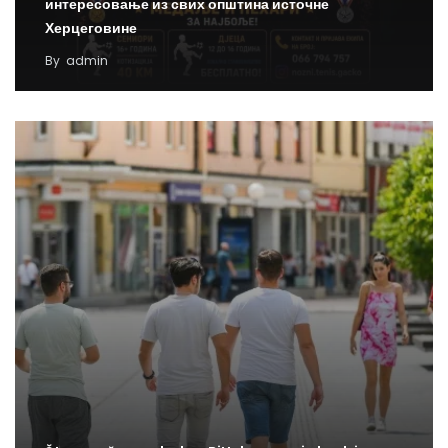
интересовање из свих општина источне
Херцеговине
By
admin