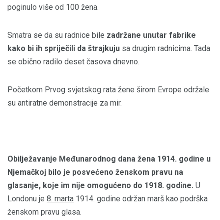
poginulo više od 100 žena.
Smatra se da su radnice bile
zadržane unutar fabrike
kako bi ih spriječili da štrajkuju
sa drugim radnicima. Tada
se obično radilo deset časova dnevno.
Početkom Prvog svjetskog rata žene širom Evrope održale
su antiratne demonstracije za mir.
Obilježavanje Međunarodnog dana žena 1914. godine u
Njemačkoj bilo je posvećeno ženskom pravu na
glasanje, koje im nije omogućeno do 1918. godine.
U
Londonu je
8. marta
1914. godine održan marš kao podrška
ženskom pravu glasa.