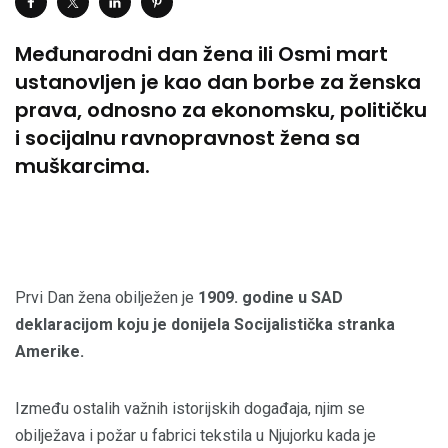
Međunarodni dan žena ili Osmi mart
ustanovljen je kao dan borbe za ženska
prava, odnosno za ekonomsku, političku
i socijalnu ravnopravnost žena sa
muškarcima.
Prvi Dan žena obilježen je
1909. godine u SAD
deklaracijom koju je donijela Socijalistička stranka
Amerike.
Između ostalih važnih istorijskih događaja, njim se
obilježava i požar u fabrici tekstila u Njujorku kada je