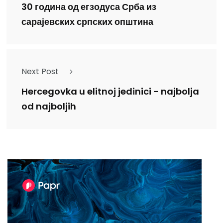
30 година од егзодуса Срба из
сарајевских српских општина
Next Post
Hercegovka u elitnoj jedinici - najbolja
od najboljih