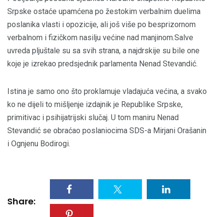
Srpske ostaće upamćena po žestokim verbalnim duelima
poslanika vlasti i opozicije, ali još više po besprizornom
verbalnom i fizičkom nasilju većine nad manjinom.Salve
uvreda pljuštale su sa svih strana, a najdrskije su bile one
koje je izrekao predsjednik parlamenta Nenad Stevandić.
Istina je samo ono što proklamuje vladajuća većina, a svako
ko ne dijeli to mišljenje izdajnik je Republike Srpske,
primitivac i psihijatrijski slučaj. U tom maniru Nenad
Stevandić se obraćao poslaniocima SDS-a Mirjani Orašanin
i Ognjenu Bodirogi.
Share: