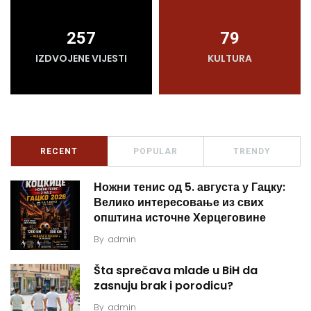
257
79
IZDVOJENE VIJESTI
KULTURA
RECENT
POPULAR
TRENDY
Ножни тенис од 5. августа у Гацку:
Велико интересовање из свих
општина источне Херцеговине
By
admin
Šta sprečava mlade u BiH da
zasnuju brak i porodicu?
By
admin