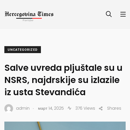
UNCATEGORIZED
Salve uvreda pljuštale su u
NSRS, najdrskije su izlazile
iz usta Stevandića
.
admin
март 14, 2025
376 Views
Shares