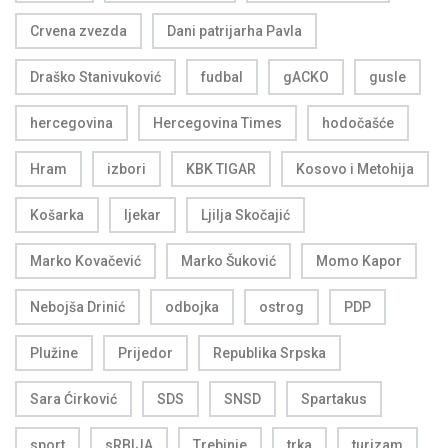
Crvena zvezda
Dani patrijarha Pavla
Draško Stanivuković
fudbal
gACKO
gusle
hercegovina
Hercegovina Times
hodočašće
Hram
izbori
KBK TIGAR
Kosovo i Metohija
Košarka
ljekar
Ljilja Skočajić
Marko Kovačević
Marko Šuković
Momo Kapor
Nebojša Drinić
odbojka
ostrog
PDP
Plužine
Prijedor
Republika Srpska
Sara Ćirković
SDS
SNSD
Spartakus
sport
sRBIJA
Trebinje
trka
turizam