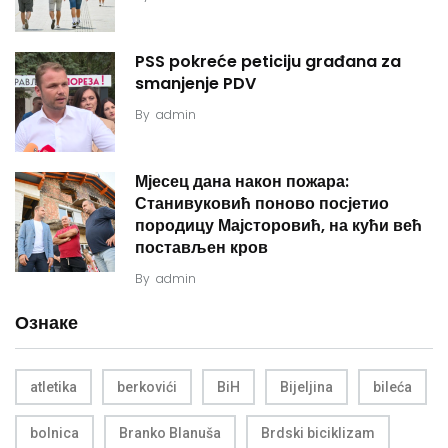
PSS pokreće peticiju građana za
smanjenje PDV
By
admin
Мјесец дана након пожара:
Станивуковић поново посјетио
породицу Мајсторовић, на кући већ
постављен кров
By
admin
Ознаке
atletika
berkovići
BiH
Bijeljina
bileća
bolnica
Branko Blanuša
Brdski biciklizam