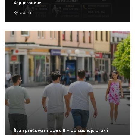
Херцеговине
By
admin
Šta sprečava mlade u BiH da zasnuju brak i