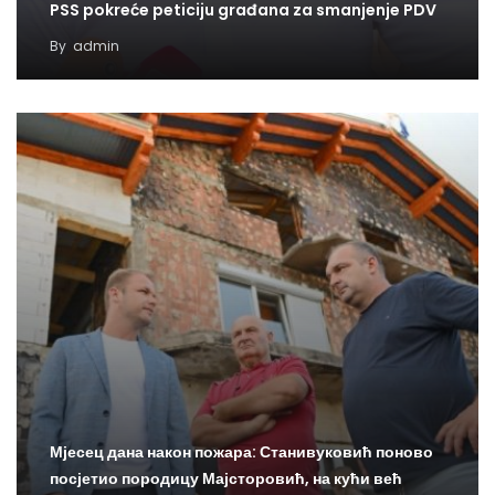
PSS pokreće peticiju građana za smanjenje PDV
By
admin
Мјесец дана након пожара: Станивуковић поново
посјетио породицу Мајсторовић, на кући већ