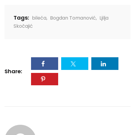
Tags:
bileća
,
Bogdan Tomanović
,
Ljilja
Skočajić
Share: