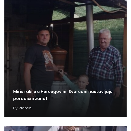
Miris rakije u Hercegovini: Svorcani nastavljaju
porodični zanat
By
admin