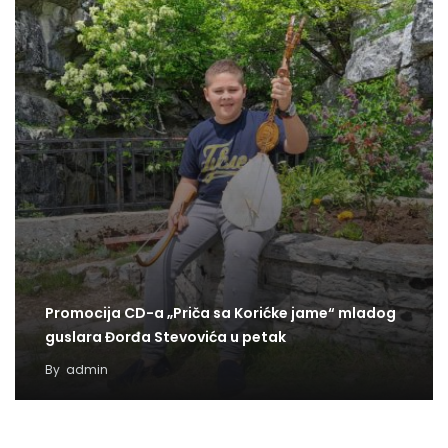
Promocija CD-a „Priča sa Korićke jame“ mladog
guslara Đorđa Stevovića u petak
By
admin