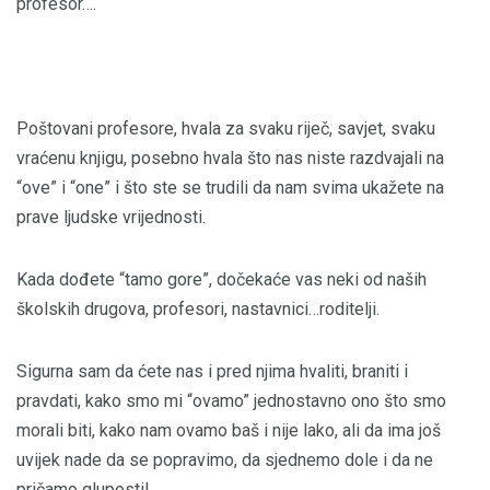
profesor….
Poštovani profesore, hvala za svaku riječ, savjet, svaku
vraćenu knjigu, posebno hvala što nas niste razdvajali na
“ove” i “one” i što ste se trudili da nam svima ukažete na
prave ljudske vrijednosti.
Kada dođete “tamo gore”, dočekaće vas neki od naših
školskih drugova, profesori, nastavnici…roditelji.
Sigurna sam da ćete nas i pred njima hvaliti, braniti i
pravdati, kako smo mi “ovamo” jednostavno ono što smo
morali biti, kako nam ovamo baš i nije lako, ali da ima još
uvijek nade da se popravimo, da sjednemo dole i da ne
pričamo gluposti!