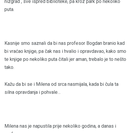
nizgrad , sve ispred biblioteke, pa kroz park po nekoliko
puta.
Kasnije smo saznali da bi nas profesor Bogdan branio kad
bi vraćao knjige, pa čak nas i hvalio i opravdavao, kako smo
te knjige po nekoliko puta čitali jer aman, trebalo je to nešto
tako.
Kažu da bi se i Milena od srca nasmijala, kada bi čula ta
silna opravdanja i pohvale…
Milena nas je napustila prije nekoliko godina, a danas i