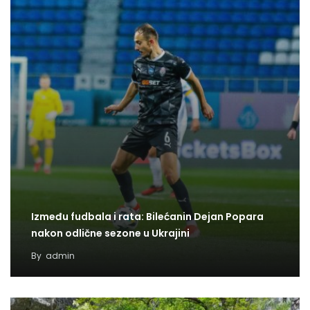
Između fudbala i rata: Bilećanin Dejan Popara
nakon odlične sezone u Ukrajini
By
admin