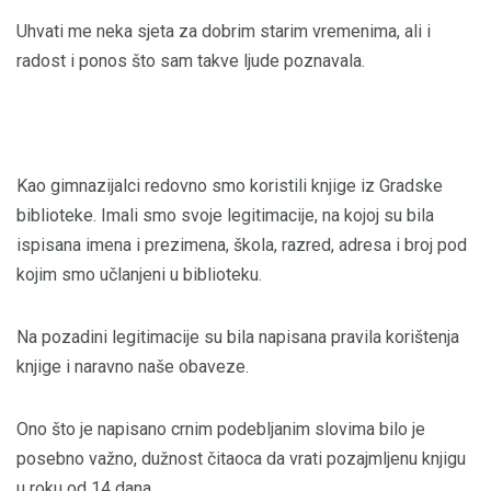
Uhvati me neka sjeta za dobrim starim vremenima, ali i
radost i ponos što sam takve ljude poznavala.
Kao gimnazijalci redovno smo koristili knjige iz Gradske
biblioteke. Imali smo svoje legitimacije, na kojoj su bila
ispisana imena i prezimena, škola, razred, adresa i broj pod
kojim smo učlanjeni u biblioteku.
Na pozadini legitimacije su bila napisana pravila korištenja
knjige i naravno naše obaveze.
Ono što je napisano crnim podebljanim slovima bilo je
posebno važno, dužnost čitaoca da vrati pozajmljenu knjigu
u roku od 14 dana.