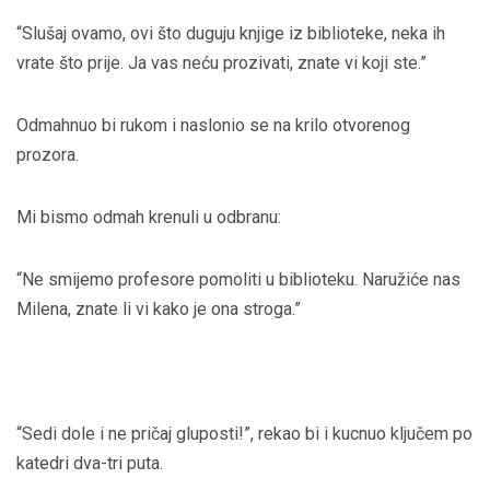
“Slušaj ovamo, ovi što duguju knjige iz biblioteke, neka ih
vrate što prije. Ja vas neću prozivati, znate vi koji ste.”
Odmahnuo bi rukom i naslonio se na krilo otvorenog
prozora.
Mi bismo odmah krenuli u odbranu:
“Ne smijemo profesore pomoliti u biblioteku. Naružiće nas
Milena, znate li vi kako je ona stroga.”
“Sedi dole i ne pričaj gluposti!”, rekao bi i kucnuo ključem po
katedri dva-tri puta.