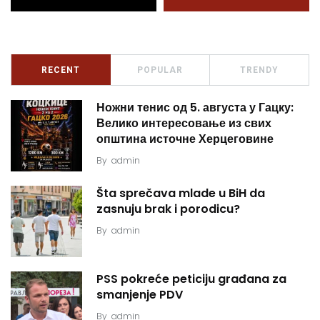
RECENT
POPULAR
TRENDY
Ножни тенис од 5. августа у Гацку:
Велико интересовање из свих
општина источне Херцеговине
By
admin
Šta sprečava mlade u BiH da
zasnuju brak i porodicu?
By
admin
PSS pokreće peticiju građana za
smanjenje PDV
By
admin