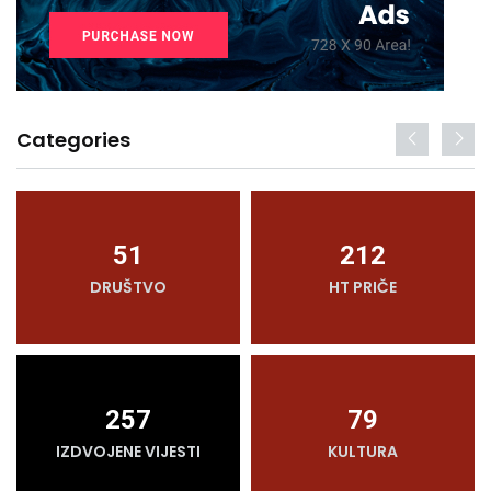
Categories
51
212
DRUŠTVO
HT PRIČE
257
79
IZDVOJENE VIJESTI
KULTURA