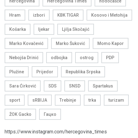
hercegovina
Hercegovina Times
hodočašće
Hram
izbori
KBK TIGAR
Kosovo i Metohija
Košarka
ljekar
Ljilja Skočajić
Marko Kovačević
Marko Šuković
Momo Kapor
Nebojša Drinić
odbojka
ostrog
PDP
Plužine
Prijedor
Republika Srpska
Sara Ćirković
SDS
SNSD
Spartakus
sport
sRBIJA
Trebinje
trka
turizam
ŽOK Gacko
Гацко
https://www.instagram.com/hercegovina_times