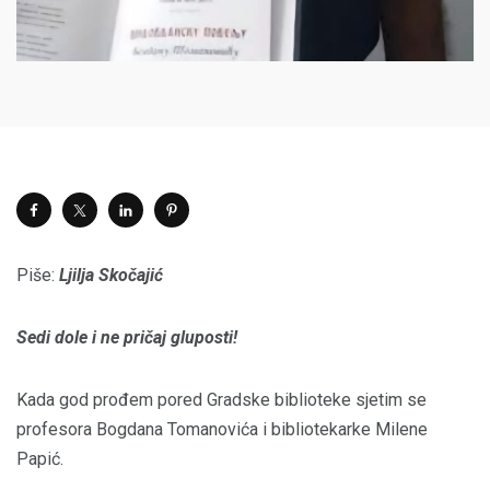
Piše:
Ljilja Skočajić
Sedi dole i ne pričaj gluposti!
Kada god prođem pored Gradske biblioteke sjetim se
profesora Bogdana Tomanovića i bibliotekarke Milene
Papić.