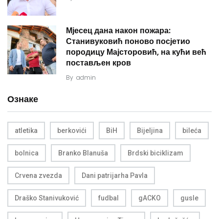
Мјесец дана након пожара:
Станивуковић поново посјетио
породицу Мајсторовић, на кући већ
постављен кров
By
admin
Ознаке
atletika
berkovići
BiH
Bijeljina
bileća
bolnica
Branko Blanuša
Brdski biciklizam
Crvena zvezda
Dani patrijarha Pavla
Draško Stanivuković
fudbal
gACKO
gusle