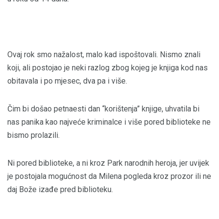
Ovaj rok smo nažalost, malo kad ispoštovali. Nismo znali
koji, ali postojao je neki razlog zbog kojeg je knjiga kod nas
obitavala i po mjesec, dva pa i više.
Čim bi došao petnaesti dan “korištenja” knjige, uhvatila bi
nas panika kao najveće kriminalce i više pored biblioteke ne
bismo prolazili.
Ni pored biblioteke, a ni kroz Park narodnih heroja, jer uvijek
je postojala mogućnost da Milena pogleda kroz prozor ili ne
daj Bože izađe pred biblioteku.