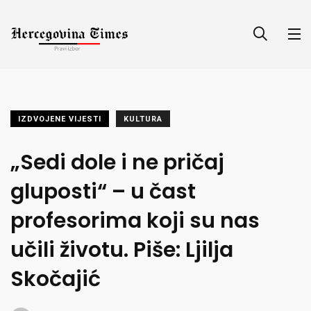
IZDVOJENE VIJESTI
KULTURA
„Sedi dole i ne pričaj
gluposti“ – u čast
profesorima koji su nas
učili životu. Piše: Ljilja
Skočajić