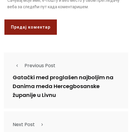
Сачувај моје име, е-пошту и веб место у овом прегледачу
веба за следећи пут када коментаришем.
Previous Post
Gatački med proglašen najboljim na
Danima meda Hercegbosanske
županije u Livnu
Next Post