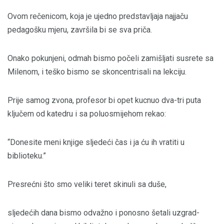
Ovom rečenicom, koja je ujedno predstavljaja najjaču
pedagošku mjeru, završila bi se sva priča.
Onako pokunjeni, odmah bismo počeli zamišljati susrete sa
Milenom, i teško bismo se skoncentrisali na lekciju.
Prije samog zvona, profesor bi opet kucnuo dva-tri puta
ključem od katedru i sa poluosmijehom rekao:
“Donesite meni knjige sljedeći čas i ja ću ih vratiti u
biblioteku.”
Presrećni što smo veliki teret skinuli sa duše,
sljedećih dana bismo odvažno i ponosno šetali uzgrad-