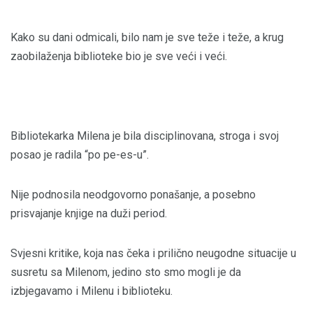
Kako su dani odmicali, bilo nam je sve teže i teže, a krug
zaobilaženja biblioteke bio je sve veći i veći.
Bibliotekarka Milena je bila disciplinovana, stroga i svoj
posao je radila “po pe-es-u”.
Nije podnosila neodgovorno ponašanje, a posebno
prisvajanje knjige na duži period.
Svjesni kritike, koja nas čeka i prilično neugodne situacije u
susretu sa Milenom, jedino sto smo mogli je da
izbjegavamo i Milenu i biblioteku.