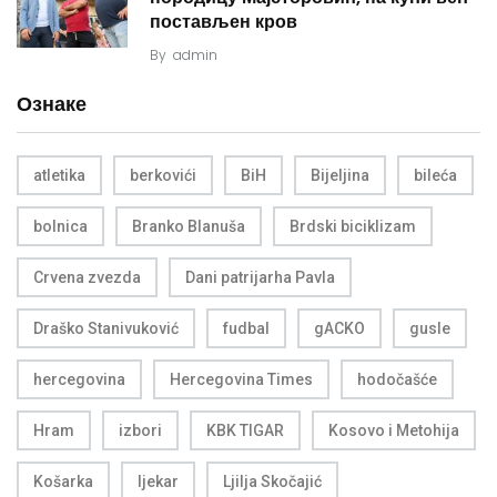
постављен кров
By
admin
Ознаке
atletika
berkovići
BiH
Bijeljina
bileća
bolnica
Branko Blanuša
Brdski biciklizam
Crvena zvezda
Dani patrijarha Pavla
Draško Stanivuković
fudbal
gACKO
gusle
hercegovina
Hercegovina Times
hodočašće
Hram
izbori
KBK TIGAR
Kosovo i Metohija
Košarka
ljekar
Ljilja Skočajić