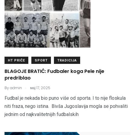
HT PRIČE
SPORT
TRADICIJA
BLAGOJE BRATIĆ: Fudbaler koga Pele nije
predriblao
.
By
admin
мај 17, 2025
Fudbal je nekada bio puno više od sporta. I to nije floskula
niti fraza, nego istina. Bivša Jugoslavija mogla se pohvaliti
jednim od najkvalitetnijih fudbalskih