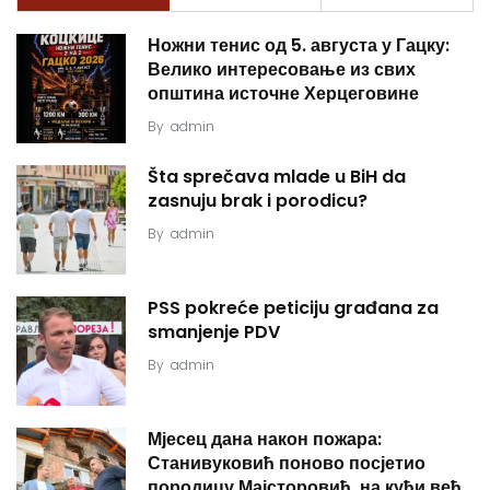
Ножни тенис од 5. августа у Гацку:
Велико интересовање из свих
општина источне Херцеговине
By
admin
Šta sprečava mlade u BiH da
zasnuju brak i porodicu?
By
admin
PSS pokreće peticiju građana za
smanjenje PDV
By
admin
Мјесец дана након пожара:
Станивуковић поново посјетио
породицу Мајсторовић, на кући већ