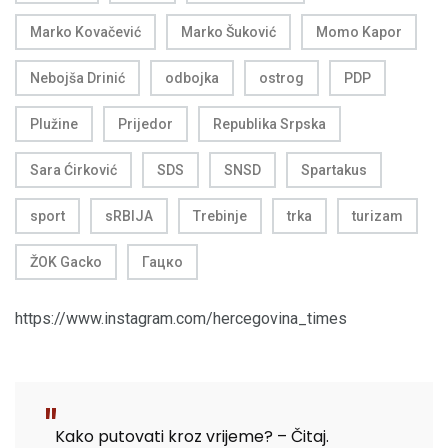
Marko Kovačević
Marko Šuković
Momo Kapor
Nebojša Drinić
odbojka
ostrog
PDP
Plužine
Prijedor
Republika Srpska
Sara Ćirković
SDS
SNSD
Spartakus
sport
sRBIJA
Trebinje
trka
turizam
ŽOK Gacko
Гацко
https://www.instagram.com/hercegovina_times
Kako putovati kroz vrijeme? – Čitaj.