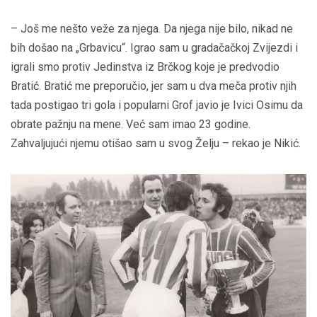
– Još me nešto veže za njega. Da njega nije bilo, nikad ne
bih došao na „Grbavicu“. Igrao sam u gradačačkoj Zvijezdi i
igrali smo protiv Jedinstva iz Brčkog koje je predvodio
Bratić. Bratić me preporučio, jer sam u dva meča protiv njih
tada postigao tri gola i popularni Grof javio je Ivici Osimu da
obrate pažnju na mene. Već sam imao 23 godine.
Zahvaljujući njemu otišao sam u svog Želju – rekao je Nikić.