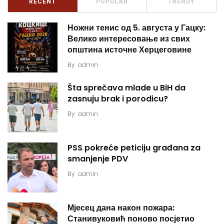
RECENT
POPULAR
TRENDY
Ножни тенис од 5. августа у Гацку:
Велико интересовање из свих
општина источне Херцеговине
By
admin
Šta sprečava mlade u BiH da
zasnuju brak i porodicu?
By
admin
PSS pokreće peticiju građana za
smanjenje PDV
By
admin
Мјесец дана након пожара:
Станивуковић поново посјетио