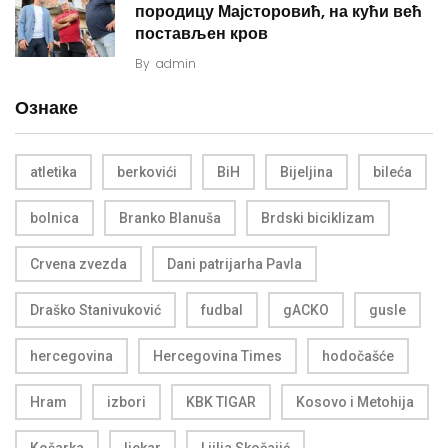
породицу Мајсторовић, на кући већ
постављен кров
By
admin
Ознаке
atletika
berkovići
BiH
Bijeljina
bileća
bolnica
Branko Blanuša
Brdski biciklizam
Crvena zvezda
Dani patrijarha Pavla
Draško Stanivuković
fudbal
gACKO
gusle
hercegovina
Hercegovina Times
hodočašće
Hram
izbori
KBK TIGAR
Kosovo i Metohija