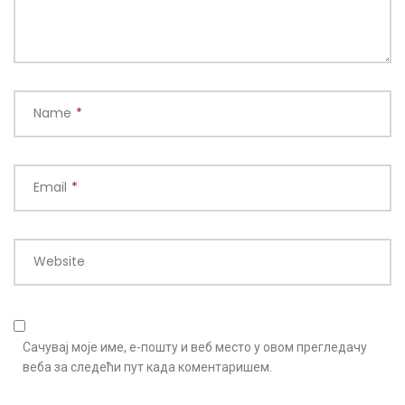
Name
*
Email
*
Website
Сачувај моје име, е-пошту и веб место у овом прегледачу
веба за следећи пут када коментаришем.