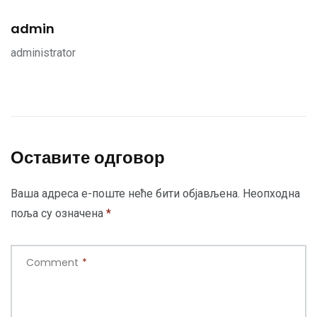
admin
administrator
Оставите одговор
Ваша адреса е-поште неће бити објављена.
Неопходна
поља су означена
*
Comment
*