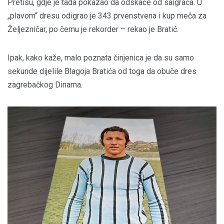
Pretisu, gdje je tada pokazao da odskače od saigrača. U
„plavom“ dresu odigrao je 343 prvenstvena i kup meča za
Željezničar, po čemu je rekorder – rekao je Bratić.
Ipak, kako kaže, malo poznata činjenica je da su samo
sekunde dijelile Blagoja Bratića od toga da obuče dres
zagrebačkog Dinama.