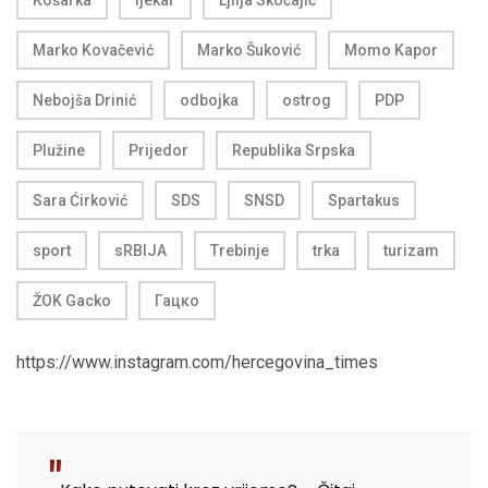
Košarka
ljekar
Ljilja Skočajić
Marko Kovačević
Marko Šuković
Momo Kapor
Nebojša Drinić
odbojka
ostrog
PDP
Plužine
Prijedor
Republika Srpska
Sara Ćirković
SDS
SNSD
Spartakus
sport
sRBIJA
Trebinje
trka
turizam
ŽOK Gacko
Гацко
https://www.instagram.com/hercegovina_times