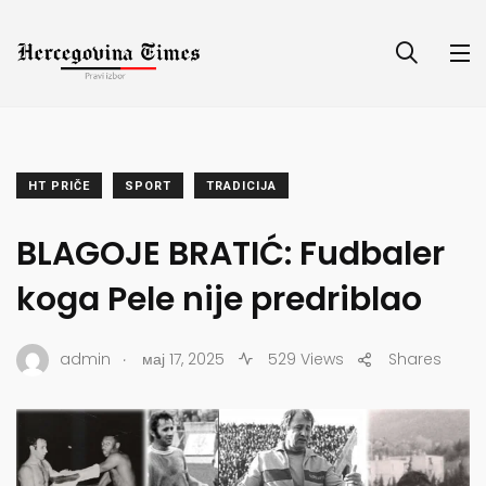
HT PRIČE
SPORT
TRADICIJA
BLAGOJE BRATIĆ: Fudbaler
koga Pele nije predriblao
.
admin
мај 17, 2025
529 Views
Shares