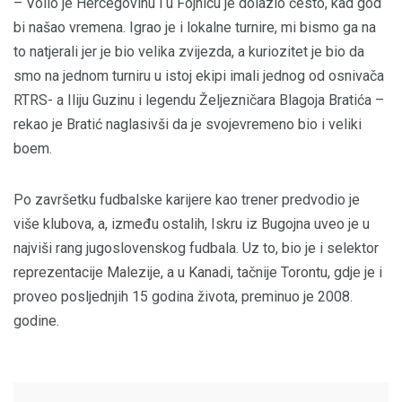
– Volio je Hercegovinu i u Fojnicu je dolazio često, kad god
bi našao vremena. Igrao je i lokalne turnire, mi bismo ga na
to natjerali jer je bio velika zvijezda, a kuriozitet je bio da
smo na jednom turniru u istoj ekipi imali jednog od osnivača
RTRS- a Iliju Guzinu i legendu Željezničara Blagoja Bratića –
rekao je Bratić naglasivši da je svojevremeno bio i veliki
boem.
Po završetku fudbalske karijere kao trener predvodio je
više klubova, a, između ostalih, Iskru iz Bugojna uveo je u
najviši rang jugoslovenskog fudbala. Uz to, bio je i selektor
reprezentacije Malezije, a u Kanadi, tačnije Torontu, gdje je i
proveo posljednjih 15 godina života, preminuo je 2008.
godine.