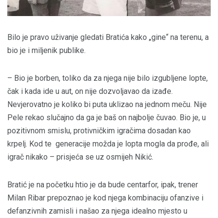
Bilo je pravo uživanje gledati Bratića kako „gine“ na terenu, a
bio je i miljenik publike.
– Bio je borben, toliko da za njega nije bilo izgubljene lopte,
čak i kada ide u aut, on nije dozvoljavao da izađe.
Nevjerovatno je koliko bi puta uklizao na jednom meču. Nije
Pele rekao slučajno da ga je baš on najbolje čuvao. Bio je, u
pozitivnom smislu, protivničkim igračima dosadan kao
krpelj. Kod te generacije možda je lopta mogla da prođe, ali
igrač nikako – prisjeća se uz osmijeh Nikić.
Bratić je na početku htio je da bude centarfor, ipak, trener
Milan Ribar prepoznao je kod njega kombinaciju ofanzive i
defanzivnih zamisli i našao za njega idealno mjesto u