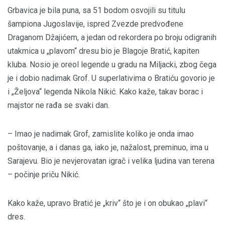
Grbavica je bila puna, sa 51 bodom osvojili su titulu
šampiona Jugoslavije, ispred Zvezde predvođene
Draganom Džajićem, a jedan od rekordera po broju odigranih
utakmica u „plavom“ dresu bio je Blagoje Bratić, kapiten
kluba. Nosio je oreol legende u gradu na Miljacki, zbog čega
je i dobio nadimak Grof. U superlativima o Bratiću govorio je
i „Željova“ legenda Nikola Nikić. Kako kaže, takav borac i
majstor ne rađa se svaki dan.
– Imao je nadimak Grof, zamislite koliko je onda imao
poštovanje, a i danas ga, iako je, nažalost, preminuo, ima u
Sarajevu. Bio je nevjerovatan igrač i velika ljudina van terena
– počinje priču Nikić.
Kako kaže, upravo Bratić je „kriv“ ­što je i on obukao „plavi“
dres.