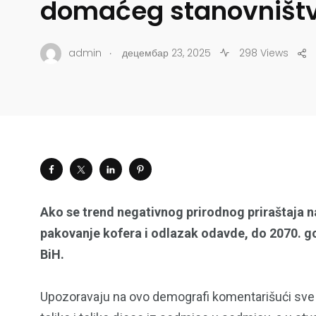
domaćeg stanovništ
.
admin
децембар 23, 2025
298 Views
Ako se trend negativnog prirodnog priraštaja n
pakovanje kofera i odlazak odavde, do 2070. god
BiH.
Upozoravaju na ovo demografi komentarišući sve č