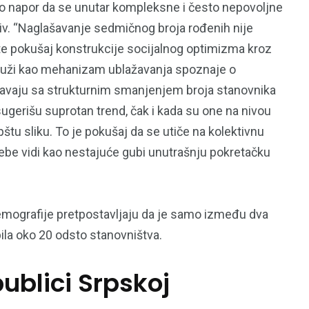
kao napor da se unutar kompleksne i često nepovoljne
tiv. “Naglašavanje sedmičnog broja rođenih nije
te pokušaj konstrukcije socijalnog optimizma kroz
služi kao mehanizam ublažavanja spoznaje o
očavaju sa strukturnim smanjenjem broja stanovnika
sugerišu suprotan trend, čak i kada su one na nivou
pštu sliku. To je pokušaj da se utiče na kolektivnu
 sebe vidi kao nestajuće gubi unutrašnju pokretačku
i demografije pretpostavljaju da je samo između dva
ila oko 20 odsto stanovništva.
ublici Srpskoj