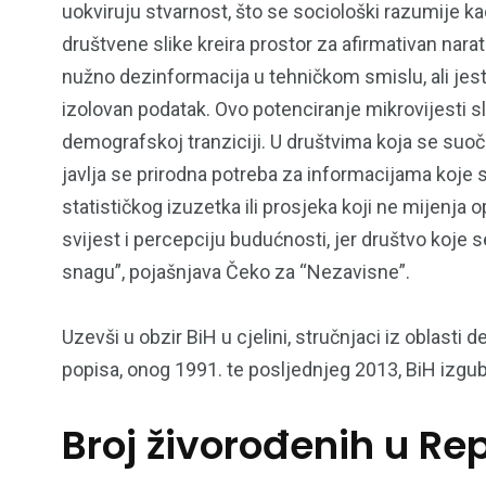
uokviruju stvarnost, što se sociološki razumije 
društvene slike kreira prostor za afirmativan nara
nužno dezinformacija u tehničkom smislu, ali jes
izolovan podatak. Ovo potenciranje mikrovijesti 
demografskoj tranziciji. U društvima koja se su
javlja se prirodna potreba za informacijama koje 
statističkog izuzetka ili prosjeka koji ne mijenja o
svijest i percepciju budućnosti, jer društvo koje
snagu”, pojašnjava Čeko za “Nezavisne”.
Uzevši u obzir BiH u cjelini, stručnjaci iz oblast
popisa, onog 1991. te posljednjeg 2013, BiH izgub
Broj živorođenih u Rep