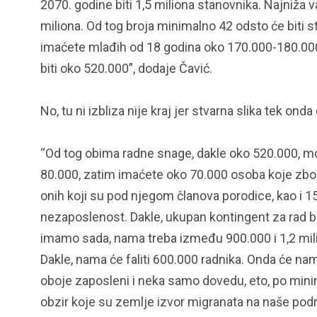
2070. godine biti 1,5 miliona stanovnika. Najniža var
miliona. Od tog broja minimalno 42 odsto će biti sta
imaćete mlađih od 18 godina oko 170.000-180.000
biti oko 520.000”, dodaje Čavić.
No, tu ni izbliza nije kraj jer stvarna slika tek onda
“Od tog obima radne snage, dakle oko 520.000, morat
80.000, zatim imaćete oko 70.000 osoba koje zbog i
onih koji su pod njegom članova porodice, kao i 1
nezaposlenost. Dakle, ukupan kontingent za rad 
imamo sada, nama treba između 900.000 i 1,2 milio
Dakle, nama će faliti 600.000 radnika. Onda će na
oboje zaposleni i neka samo dovedu, eto, po min
obzir koje su zemlje izvor migranata na naše pod