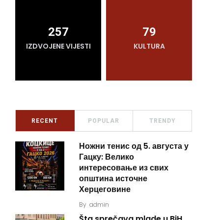
257
79
IZDVOJENE VIJESTI
KULTURA
RECENT
POPULAR
TRENDY
Ножни тенис од 5. августа у
Гацку: Велико
интересовање из свих
општина источне
Херцеговине
By
admin
Šta sprečava mlade u BiH