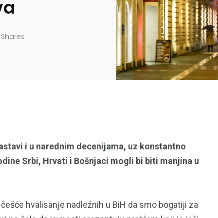
va
Shares
astavi i u narednim decenijama, uz konstantno
ine Srbi, Hrvati i Bošnjaci mogli bi biti manjina u
ešće hvalisanje nadležnih u BiH da smo bogatiji za