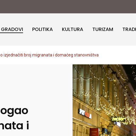
I GRADOVI
POLITIKA
KULTURA
TURIZAM
TRAD
o izjednačiti broj migranata i domaćeg stanovništva
mogao
nata i