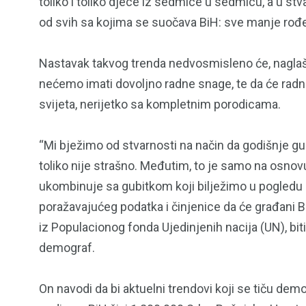
toliko i toliko djece iz sedmice u sedmicu, a u stv
od svih sa kojima se suočava BiH: sve manje rođen
Nastavak takvog trenda nedvosmisleno će, naglaša
nećemo imati dovoljno radne snage, te da će radna
svijeta, nerijetko sa kompletnim porodicama.
“Mi bježimo od stvarnosti na način da godišnje g
toliko nije strašno. Međutim, to je samo na osnov
ukombinuje sa gubitkom koji bilježimo u pogledu
poražavajućeg podatka i činjenice da će građani B
153
129
iz Populacionog fonda Ujedinjenih nacija (UN), bit
OPŠTINE I GRADOVI
POLITIK
demograf.
On navodi da bi aktuelni trendovi koji se tiču dem