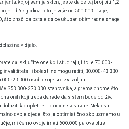
ijanta, kojoj sam ja sklon, jeste da će taj broj biti 1,2
rije od 65 godina, a to je više od 500.000. Dalje,
, što znači da ostaje da će ukupan obim radne snage
 dolazi na vidjelo.
e da isključite one koji studiraju, i to je 70.000-
nvaliditeta ili bolesti ne mogu raditi, 30.000-40.000
5.000-20.000 osoba koje su tzv. voljna
biće 350.000-370.000 stanovnika, a prema onome što
na onih koji treba da rade da sistem bude održiv.
m dolaziti kompletne porodice sa strane. Neka su
imalno dvoje djece, što je optimistično ako uzmemo u
ručje, mi ćemo ovdje imati 600.000 parova plus