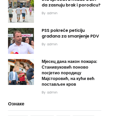
da zasnuju brak i porodicu?
By
admin
PSS pokreće peticiju
građana za smanjenje PDV
By
admin
Мјесец дана након пожара:
Станивуковић поново
посјетио породицу
Мајсторовић, на кући већ
постављен кров
By
admin
Ознаке