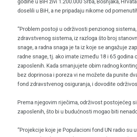
godine u BiH živi 1.200.000 Srba, Bošnjaka, Hrvata i o
doselili u BiH, a ne pripadaju nikome od pomenuti
86
10
“Problem postoji u održivosti penzionog sistema,
SPORT
SVIJET
zdravstvenog sistema, iz razloga što broj stanovni
snage, a radna snaga je ta iz koje se angažuje za
radne snage, tj. ako imate između 18 i 65 godina
zaposlenih. Kada smanjujete obim radnog kontin
bez doprinosa i poreza vi ne možete da punite dva 
fond zdravstvenog osiguranja, i dovodite održivo
Prema njegovim riječima, održivost postojećeg s
zaposlenih, što bi u budućnosti mogao biti nenad
“Projekcije koje je Populacioni fond UN radio su u 