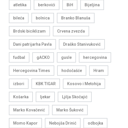
atletika
berkovići
BiH
Bijeljina
bileća
bolnica
Branko Blanuša
Brdski biciklizam
Crvena zvezda
Dani patrijarha Pavla
Draško Stanivuković
fudbal
gACKO
gusle
hercegovina
Hercegovina Times
hodočašće
Hram
izbori
KBK TIGAR
Kosovo i Metohija
Košarka
ljekar
Ljilja Skočajić
Marko Kovačević
Marko Šuković
Momo Kapor
Nebojša Drinić
odbojka