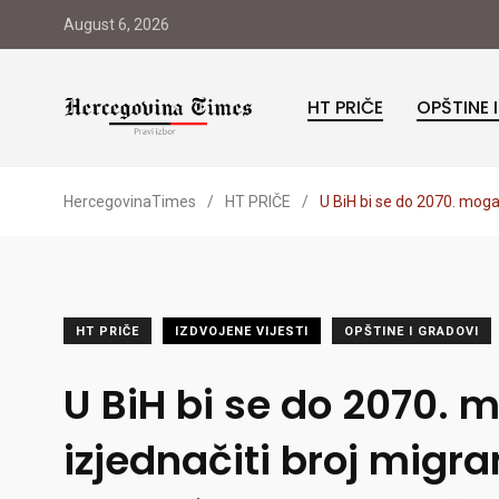
August 6, 2026
HT PRIČE
OPŠTINE 
HercegovinaTimes
/
HT PRIČE
/
U BiH bi se do 2070. moga
HT PRIČE
IZDVOJENE VIJESTI
OPŠTINE I GRADOVI
U BiH bi se do 2070. 
izjednačiti broj migra