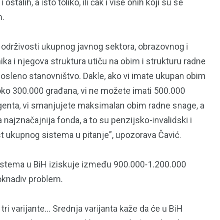
stalih, a isto toliko, ili čak i više onih koji su se
h.
124
 održivosti ukupnog javnog sektora, obrazovnog i
Uncategorized
ka i njegova struktura utiču na obim i strukturu radne
posleno stanovništvo. Dakle, ako vi imate ukupan obim
 oko 300.000 građana, vi ne možete imati 500.000
genta, vi smanjujete maksimalan obim radne snage, a
najznačajnija fonda, a to su penzijsko-invalidski i
st ukupnog sistema u pitanje”, upozorava Čavić.
istema u BiH iziskuje između 900.000-1.200.000
oknadiv problem.
tri varijante… Srednja varijanta kaže da će u BiH