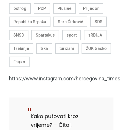
ostrog
PDP
Plužine
Prijedor
Republika Srpska
Sara Ćirković
SDS
SNSD
Spartakus
sport
sRBIJA
Trebinje
trka
turizam
ŽOK Gacko
Гацко
https://www.instagram.com/hercegovina_times
Kako putovati kroz
vrijeme? – Čitaj.