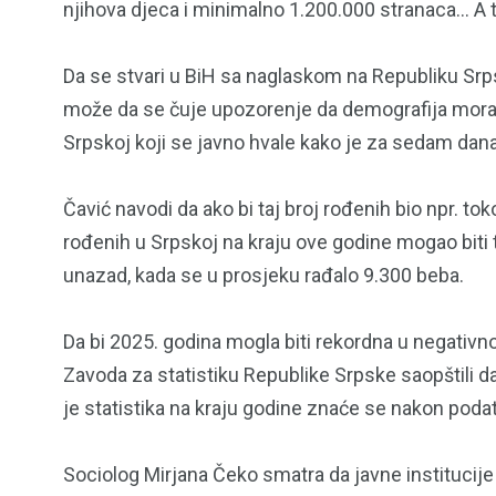
njihova djeca i minimalno 1.200.000 stranaca… A to
Da se stvari u BiH sa naglaskom na Republiku Srp
može da se čuje upozorenje da demografija mora d
Srpskoj koji se javno hvale kako je za sedam dan
Čavić navodi da ako bi taj broj rođenih bio npr. to
rođenih u Srpskoj na kraju ove godine mogao biti
unazad, kada se u prosjeku rađalo 9.300 beba.
Da bi 2025. godina mogla biti rekordna u negativn
Zavoda za statistiku Republike Srpske saopštili d
je statistika na kraju godine znaće se nakon poda
Sociolog Mirjana Čeko smatra da javne instituci