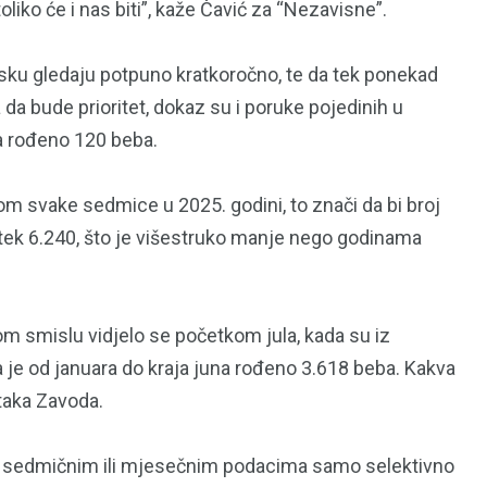
liko će i nas biti”, kaže Čavić za “Nezavisne”.
sku gledaju potpuno kratkoročno, te da tek ponekad
a bude prioritet, dokaz su i poruke pojedinih u
a rođeno 120 beba.
kom svake sedmice u 2025. godini, to znači da bi broj
 tek 6.240, što je višestruko manje nego godinama
om smislu vidjelo se početkom jula, kada su iz
a je od januara do kraja juna rođeno 3.618 beba. Kakva
taka Zavoda.
je sedmičnim ili mjesečnim podacima samo selektivno