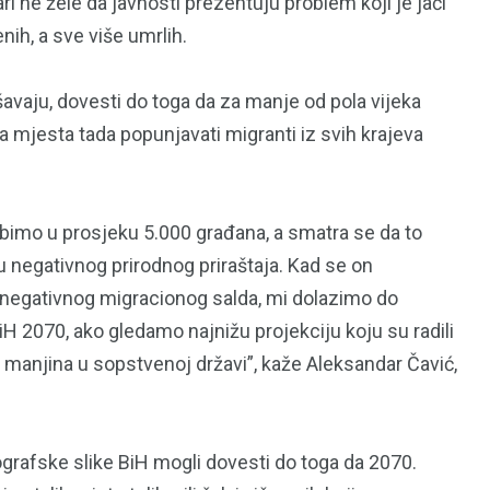
ari ne žele da javnosti prezentuju problem koji je jači
ih, a sve više umrlih.
vaju, dovesti do toga da za manje od pola vijeka
 mjesta tada popunjavati migranti iz svih krajeva
ubimo u prosjeku 5.000 građana, a smatra se da to
u negativnog prirodnog priraštaja. Kad se on
 negativnog migracionog salda, mi dolazimo do
iH 2070, ako gledamo najnižu projekciju koju su radili
97
33
i manjina u sopstvenoj državi”, kaže Aleksandar Čavić,
A
TRADICIJA
TURIZAM
ografske slike BiH mogli dovesti do toga da 2070.