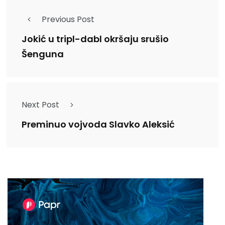
Previous Post
Jokić u tripl-dabl okršaju srušio
Šenguna
Next Post
Preminuo vojvoda Slavko Aleksić