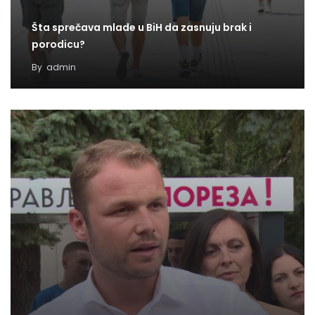
Šta sprečava mlade u BiH da zasnuju brak i
porodicu?
By
admin