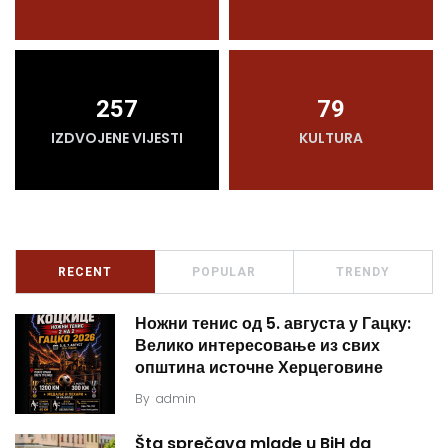
257
79
IZDVOJENE VIJESTI
KULTURA
RECENT
POPULAR
TRENDY
Ножни тенис од 5. августа у Гацку:
Велико интересовање из свих
општина источне Херцеговине
By
admin
Šta sprečava mlade u BiH da