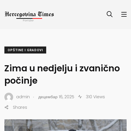
OPŠTINE I GRADOVI
Zima u nedjelju i zvanično
počinje
.
admin
децембар 16, 2025
310 Views
Shares