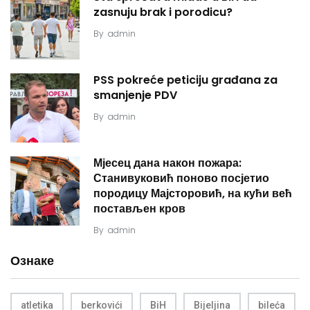
zasnuju brak i porodicu?
By
admin
PSS pokreće peticiju građana za
smanjenje PDV
By
admin
Мјесец дана након пожара:
Станивуковић поново посјетио
породицу Мајсторовић, на кући већ
постављен кров
By
admin
Ознаке
atletika
berkovići
BiH
Bijeljina
bileća