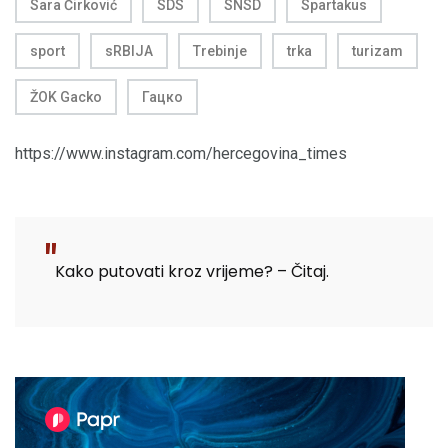
Sara Ćirković
SDS
SNSD
Spartakus
sport
sRBIJA
Trebinje
trka
turizam
ŽOK Gacko
Гацко
https://www.instagram.com/hercegovina_times
Kako putovati kroz vrijeme? – Čitaj.