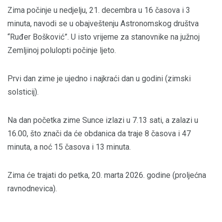
Zima počinje u nedjelju, 21. decembra u 16 časova i 3
minuta, navodi se u obajveštenju Astronomskog društva
“Ruđer Bošković”. U isto vrijeme za stanovnike na južnoj
Zemljinoj polulopti počinje ljeto.
Prvi dan zime je ujedno i najkraći dan u godini (zimski
solsticij).
Na dan početka zime Sunce izlazi u 7.13 sati, a zalazi u
16.00, što znači da će obdanica da traje 8 časova i 47
minuta, a noć 15 časova i 13 minuta.
Zima će trajati do petka, 20. marta 2026. godine (proljećna
ravnodnevica).