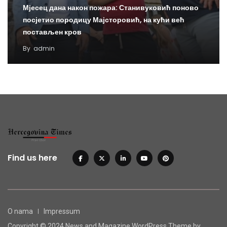
Мјесец дана након пожара: Станивуковић поново
посјетио породицу Мајсторовић, на кући већ
постављен кров
By
admin
Find us here
O nama
Impressum
Copyright © 2024 News and Magazine WordPress Theme by