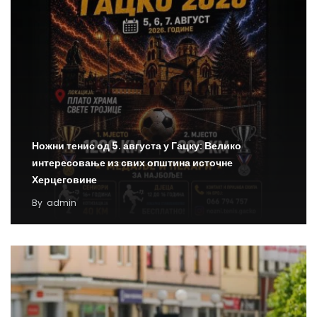
Ножни тенис од 5. августа у Гацку: Велико
интересовање из свих општина источне
Херцеговине
By
admin