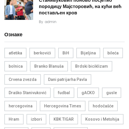
Станивуковић поново посјетио
породицу Мајсторовић, на кући већ
постављен кров
By
admin
Ознаке
atletika
berkovići
BiH
Bijeljina
bileća
bolnica
Branko Blanuša
Brdski biciklizam
Crvena zvezda
Dani patrijarha Pavla
Draško Stanivuković
fudbal
gACKO
gusle
hercegovina
Hercegovina Times
hodočašće
Hram
izbori
KBK TIGAR
Kosovo i Metohija