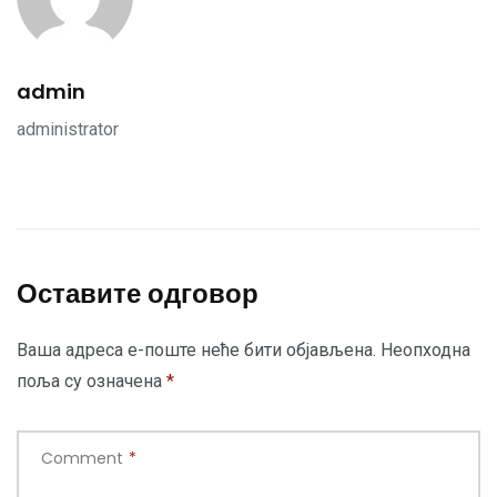
admin
administrator
Оставите одговор
Ваша адреса е-поште неће бити објављена.
Неопходна
поља су означена
*
Comment
*