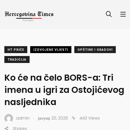
HT PRIČE
IZDVOJENE VIJESTI
OPŠTINE I GRADOVI
TRADICIJA
Ko će na čelo BORS-a: Tri
imena u igri za Ostojićevog
nasljednika
.
admin
јануар 20, 2026
443 Views
Shares