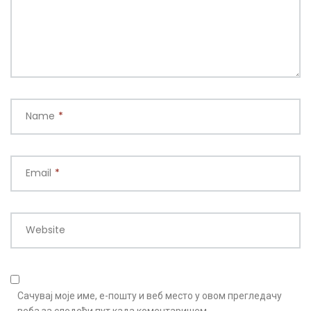
Name
*
Email
*
Website
Сачувај моје име, е-пошту и веб место у овом прегледачу
веба за следећи пут када коментаришем.