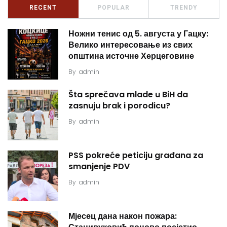
RECENT
POPULAR
TRENDY
Ножни тенис од 5. августа у Гацку:
Велико интересовање из свих
општина источне Херцеговине
By
admin
Šta sprečava mlade u BiH da
zasnuju brak i porodicu?
By
admin
PSS pokreće peticiju građana za
smanjenje PDV
By
admin
Мјесец дана након пожара: