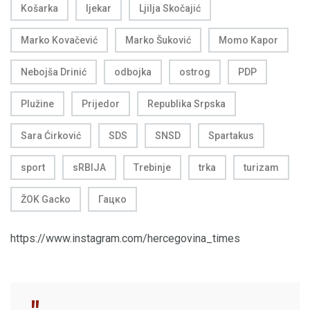
Košarka
ljekar
Ljilja Skočajić
Marko Kovačević
Marko Šuković
Momo Kapor
Nebojša Drinić
odbojka
ostrog
PDP
Plužine
Prijedor
Republika Srpska
Sara Ćirković
SDS
SNSD
Spartakus
sport
sRBIJA
Trebinje
trka
turizam
ŽOK Gacko
Гацко
https://www.instagram.com/hercegovina_times