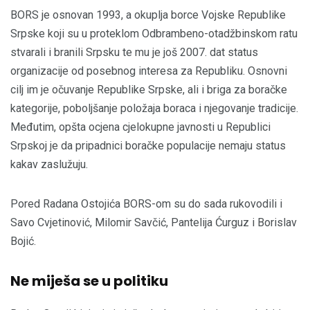
BORS je osnovan 1993, a okuplja borce Vojske Republike
Srpske koji su u proteklom Odbrambeno-otadžbinskom ratu
stvarali i branili Srpsku te mu je još 2007. dat status
organizacije od posebnog interesa za Republiku. Osnovni
cilj im je očuvanje Republike Srpske, ali i briga za boračke
kategorije, poboljšanje položaja boraca i njegovanje tradicije.
Međutim, opšta ocjena cjelokupne javnosti u Republici
Srpskoj je da pripadnici boračke populacije nemaju status
kakav zaslužuju.
Pored Radana Ostojića BORS-om su do sada rukovodili i
Savo Cvjetinović, Milomir Savčić, Pantelija Ćurguz i Borislav
Bojić.
Ne miješa se u politiku