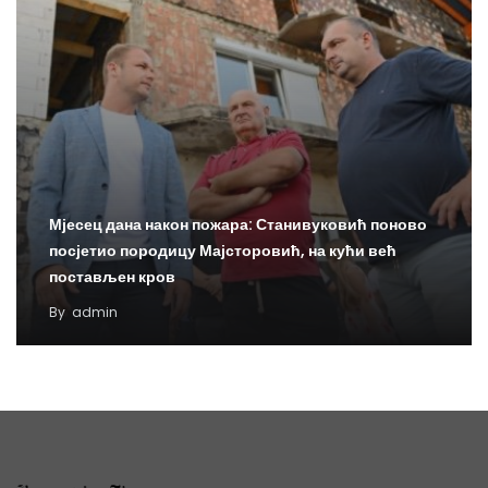
Мјесец дана након пожара: Станивуковић поново
посјетио породицу Мајсторовић, на кући већ
постављен кров
By
admin