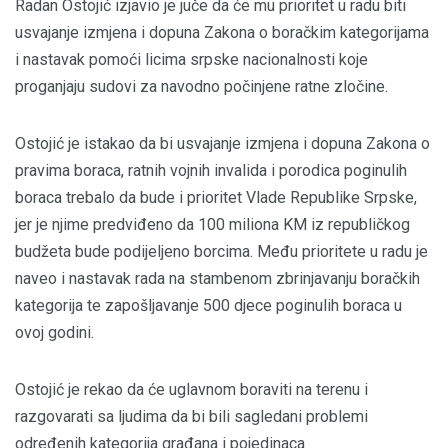
Radan Ostojić izjavio je juče da će mu prioritet u radu biti
usvajanje izmjena i dopuna Zakona o boračkim kategorijama
i nastavak pomoći licima srpske nacionalnosti koje
proganjaju sudovi za navodno počinjene ratne zločine.
Ostojić je istakao da bi usvajanje izmjena i dopuna Zakona o
pravima boraca, ratnih vojnih invalida i porodica poginulih
boraca trebalo da bude i prioritet Vlade Republike Srpske,
jer je njime predviđeno da 100 miliona KM iz republičkog
budžeta bude podijeljeno borcima. Među prioritete u radu je
naveo i nastavak rada na stambenom zbrinjavanju boračkih
kategorija te zapošljavanje 500 djece poginulih boraca u
ovoj godini.
Ostojić je rekao da će uglavnom boraviti na terenu i
razgovarati sa ljudima da bi bili sagledani problemi
određenih kategorija građana i pojedinaca.