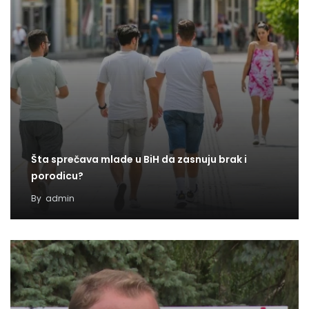
Šta sprečava mlade u BiH da zasnuju brak i
porodicu?
By
admin