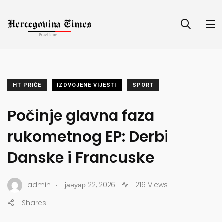
HT PRIČE
IZDVOJENE VIJESTI
SPORT
Počinje glavna faza
rukometnog EP: Derbi
Danske i Francuske
.
admin
јануар 22, 2026
216 Views
Shares