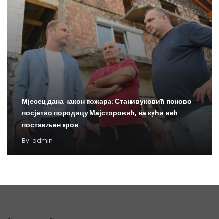
Мјесец дана након пожара: Станивуковић поново
посјетио породицу Мајсторовић, на кући већ
постављен кров
By
admin