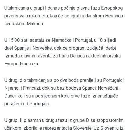
Utakmicama u grupi I danas počinje glavna faza Evropskog
prvenstva u rukometu, koji će se igrati u danskom Herningu i
švedskom Malmeu.
U 15.30 sati sastaju se Njemačka i Portugal, u 18 slijedi
duel Španije i Norveške, dok će program zaključiti derbi
između glavnih favorita za titulu Danaca i aktuelnih prvaka
Evrope Francuza.
U drugi dio takmičenja s po dva boda prenijeli su Portugalci,
Nijemci i Francuzi, dok su bez bodova Španci, Norvežani i
Danci, koji su u posljednjem kolu prve faze iznenađujuće
poraženi od Portugala.
U grupi II plasman u drugu fazu iz grupe D sa stopostotnim
učinkom izborila je reprezentacija Slovenije. Uz Sloveniju iz