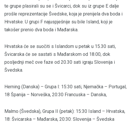
te grupe plasirali su se i Švicarci, dok su iz grupe E dalje
prošle reprezentacije Švedske, koja je prenijela dva boda i
Hrvatske. U grupi F najuspješnije su bile Island, koji je
takošer prenio dva boda i Mađarska.
Hrvatska će se suočiti s Islandom u petak u 15.30 sati,
Švicarska će se sastati s Mađarskom od 18.00, dok
posljednji meč ove faze od 20.30 sati igraju Slovenija i
Švedska.
Herning (Danska) – Grupa I: 15:30 sati, Njemačka – Portugal,
18 Španija – Norveška, 20:30 Francuska – Danska,
Malmo (Švedska), Grupa II (petak): 15:30 Island – Hrvatska,
18: Švicarska – Mađarska, 20:30: Slovenija – Švedska