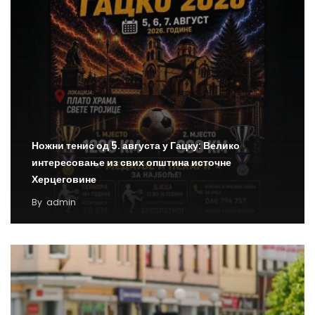
Ножни тенис од 5. августа у Гацку: Велико
интересовање из свих општина источне
Херцеговине
By
admin