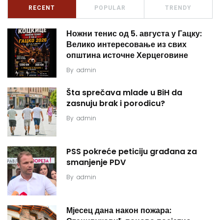
RECENT
POPULAR
TRENDY
Ножни тенис од 5. августа у Гацку:
Велико интересовање из свих
општина источне Херцеговине
By
admin
Šta sprečava mlade u BiH da
zasnuju brak i porodicu?
By
admin
PSS pokreće peticiju građana za
smanjenje PDV
By
admin
Мјесец дана након пожара: