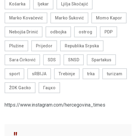
Košarka
ljekar
Ljilja Skočajić
Marko Kovačević
Marko Šuković
Momo Kapor
Nebojša Drinić
odbojka
ostrog
PDP
Plužine
Prijedor
Republika Srpska
Sara Ćirković
SDS
SNSD
Spartakus
sport
sRBIJA
Trebinje
trka
turizam
ŽOK Gacko
Гацко
https://www.instagram.com/hercegovina_times