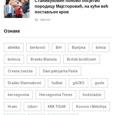
Станивуковић поново посјетио
породицу Мајсторовић, на кући већ
постављен кров
By
admin
Ознаке
atletika
berkovići
BiH
Bijeljina
bileća
bolnica
Branko Blanuša
Brdski biciklizam
Crvena zvezda
Dani patrijarha Pavla
Draško Stanivuković
fudbal
gACKO
gusle
hercegovina
Hercegovina Times
hodočašće
Hram
izbori
KBK TIGAR
Kosovo i Metohija