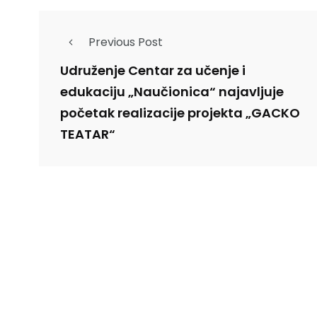
Previous Post
Udruženje Centar za učenje i
edukaciju „Naučionica“ najavljuje
početak realizacije projekta „GACKO
TEATAR“