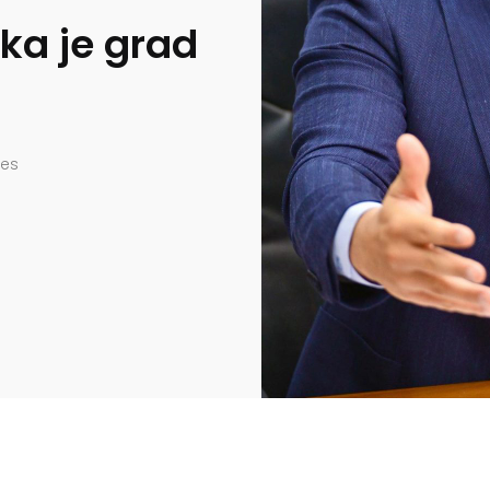
ka je grad
res