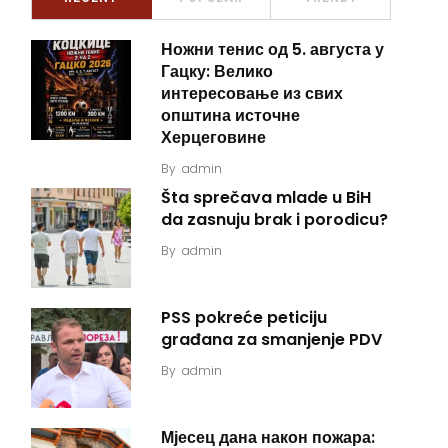
Ножни тенис од 5. августа у
Гацку: Велико
интересовање из свих
општина источне
Херцеговине
By
admin
Šta sprečava mlade u BiH
da zasnuju brak i porodicu?
By
admin
PSS pokreće peticiju
građana za smanjenje PDV
By
admin
Мјесец дана након пожара: