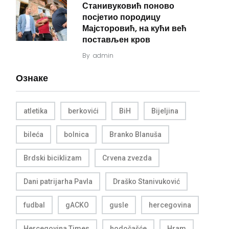
Станивуковић поново
посјетио породицу
Мајсторовић, на кући већ
постављен кров
By
admin
Ознаке
atletika
berkovići
BiH
Bijeljina
bileća
bolnica
Branko Blanuša
Brdski biciklizam
Crvena zvezda
Dani patrijarha Pavla
Draško Stanivuković
fudbal
gACKO
gusle
hercegovina
Hercegovina Times
hodočašće
Hram