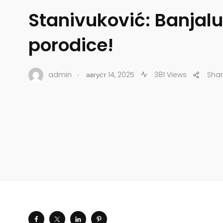
Stanivuković: Banjalu
porodice!
.
admin
август 14, 2025
381 Views
Sha