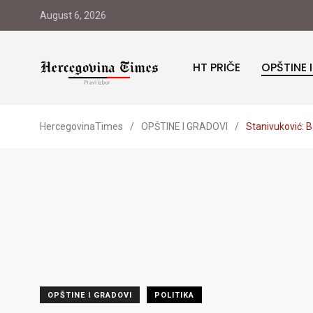
August 6, 2026
HT PRIČE
OPŠTINE 
HercegovinaTimes
/
OPŠTINE I GRADOVI
/
Stanivuković: B
OPŠTINE I GRADOVI
POLITIKA