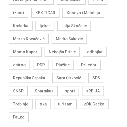
izbori
KBK TIGAR
Kosovo i Metohija
Košarka
ljekar
Ljilja Skočajić
Marko Kovačević
Marko Šuković
Momo Kapor
Nebojša Drinić
odbojka
ostrog
PDP
Plužine
Prijedor
Republika Srpska
Sara Ćirković
SDS
SNSD
Spartakus
sport
sRBIJA
Trebinje
trka
turizam
ŽOK Gacko
Гацко