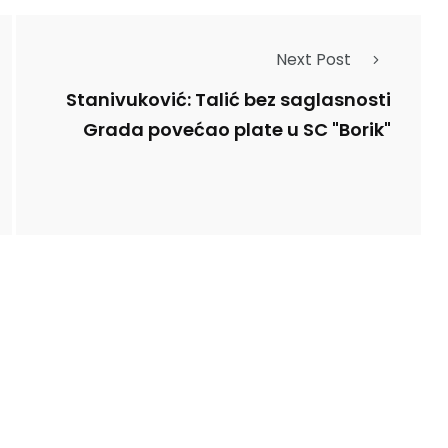
Next Post
Stanivuković: Talić bez saglasnosti
Grada povećao plate u SC "Borik"