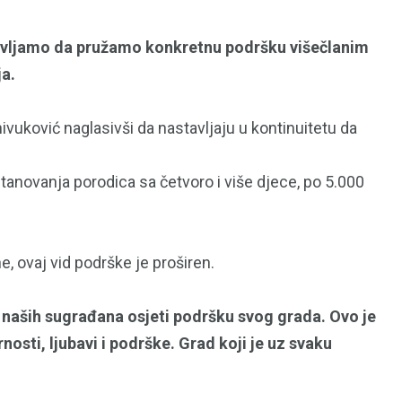
tavljamo da pružamo konkretnu podršku višečlanim
a.
vuković naglasivši da nastavljaju u kontinuitetu da
anovanja porodica sa četvoro i više djece, po 5.000
e, ovaj vid podrške je proširen.
 naših sugrađana osjeti podršku svog grada. Ovo je
osti, ljubavi i podrške. Grad koji je uz svaku