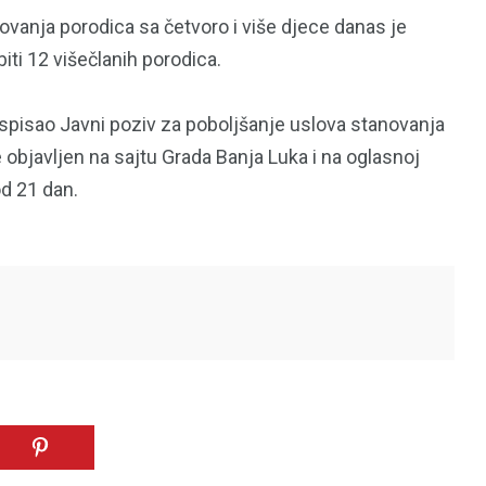
vanja porodica sa četvoro i više djece danas je
biti 12 višečlanih porodica.
97
33
A
TRADICIJA
TURIZAM
aspisao Javni poziv za poboljšanje uslova stanovanja
e objavljen na sajtu Grada Banja Luka i na oglasnoj
od 21 dan.
124
Uncategorized