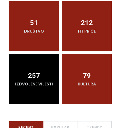
51
212
DRUŠTVO
HT PRIČE
O
257
79
IZDVOJENE VIJESTI
KULTURA
RECENT
POPULAR
TRENDY