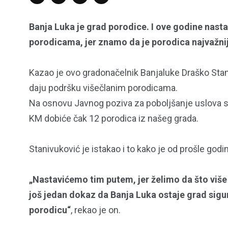
Banja Luka je grad porodice. I ove godine nas
porodicama, jer znamo da je porodica najvažnij
Kazao je ovo gradonačelnik Banjaluke Draško Stani
daju podršku višečlanim porodicama.
Na osnovu Javnog poziva za poboljšanje uslova st
KM dobiće čak 12 porodica iz našeg grada.
Stanivuković je istakao i to kako je od prošle godin
„Nastavićemo tim putem, jer želimo da što više
još jedan dokaz da Banja Luka ostaje grad sigurn
porodicu“
, rekao je on.