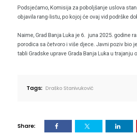
Podsjećamo, Komisija za poboljšanje uslova stano
objavila rang-listu, po kojoj će ovaj vid podrške do
153
129
OPŠTINE I GRADOVI
POLITIK
Naime, Grad Banja Luka je 6. juna 2025. godine r
porodica sa četvoro i više djece. Javni poziv bio j
tabli Gradske uprave Grada Banja Luka u trajanju 
86
10
Tags:
Draško Stanivuković
SPORT
SVIJET
Share: