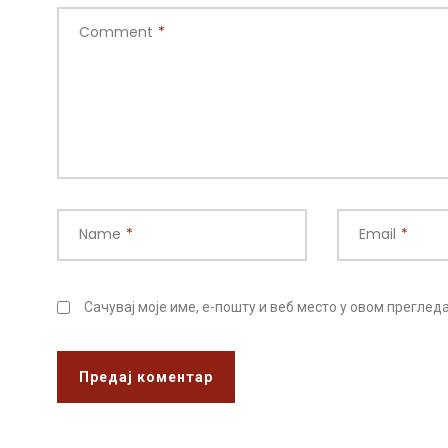
Comment
*
Name
*
Email
*
Сачувај моје име, е-пошту и веб место у овом прегле